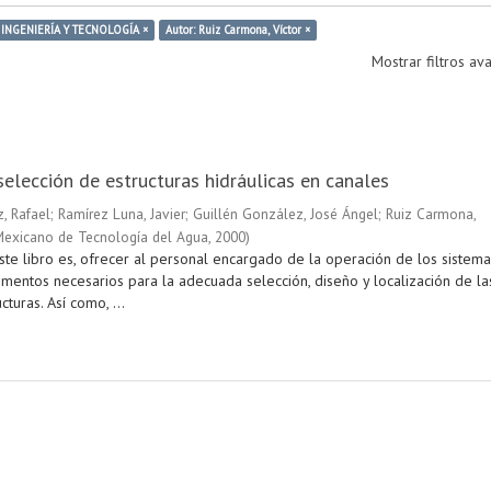
: INGENIERÍA Y TECNOLOGÍA ×
Autor: Ruiz Carmona, Víctor ×
Mostrar filtros a
selección de estructuras hidráulicas en canales
, Rafael
;
Ramírez Luna, Javier
;
Guillén González, José Ángel
;
Ruiz Carmona,
 Mexicano de Tecnología del Agua
,
2000
)
ste libro es, ofrecer al personal encargado de la operación de los sistema
ementos necesarios para la adecuada selección, diseño y localización de la
cturas. Así como, ...