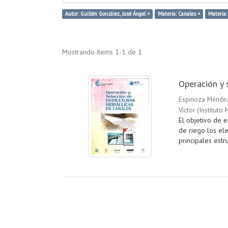
Autor: Guillén González, José Ángel ×
Materia: Canales ×
Materia
Mostrando ítems 1-1 de 1
Operación y 
Espinoza Méndez
Víctor
(
Instituto
El objetivo de e
de riego los el
principales estru