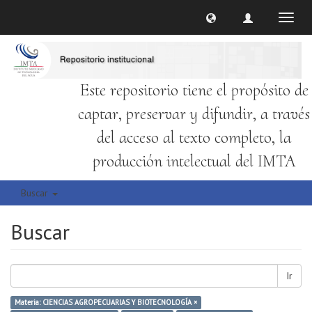
Cambi
naveg
Este repositorio tiene el propósito de
captar, preservar y difundir, a través
del acceso al texto completo, la
producción intelectual del IMTA
Buscar
Buscar
Ir
Materia: CIENCIAS AGROPECUARIAS Y BIOTECNOLOGÍA ×