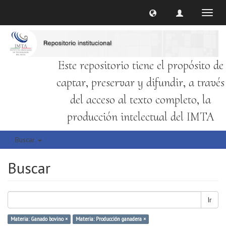
Cambi
naveg
Este repositorio tiene el propósito de
captar, preservar y difundir, a través
del acceso al texto completo, la
producción intelectual del IMTA
Buscar
Buscar
Ir
Materia: Ganado bovino ×
Materia: Producción ganadera ×