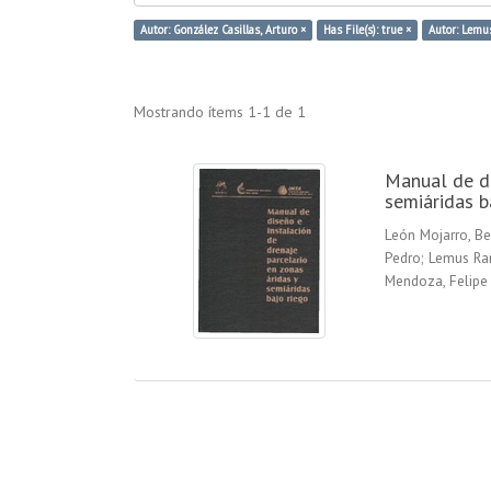
Autor: González Casillas, Arturo ×
Has File(s): true ×
Autor: Lemu
Mostrando ítems 1-1 de 1
Manual de di
semiáridas b
León Mojarro, B
Pedro
;
Lemus Ram
Mendoza, Felipe