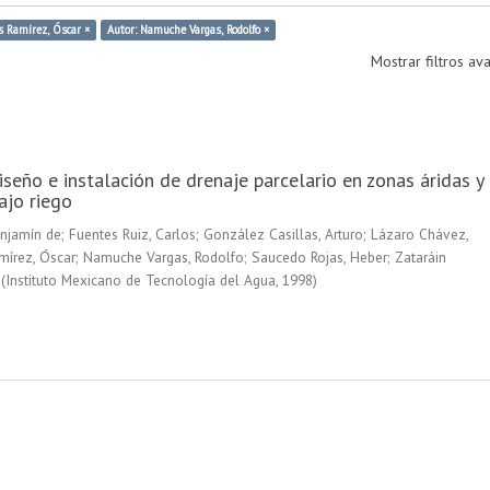
s Ramírez, Óscar ×
Autor: Namuche Vargas, Rodolfo ×
Mostrar filtros a
seño e instalación de drenaje parcelario en zonas áridas y
ajo riego
enjamín de
;
Fuentes Ruiz, Carlos
;
González Casillas, Arturo
;
Lázaro Chávez,
írez, Óscar
;
Namuche Vargas, Rodolfo
;
Saucedo Rojas, Heber
;
Zataráin
(
Instituto Mexicano de Tecnología del Agua
,
1998
)