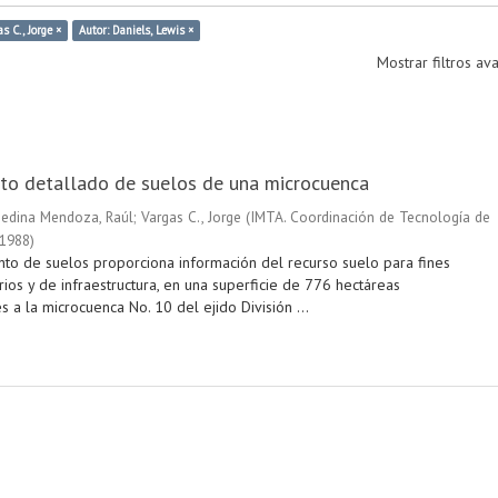
s C., Jorge ×
Autor: Daniels, Lewis ×
Mostrar filtros a
to detallado de suelos de una microcuenca
edina Mendoza, Raúl
;
Vargas C., Jorge
(
IMTA. Coordinación de Tecnología de
1988
)
nto de suelos proporciona información del recurso suelo para fines
rios y de infraestructura, en una superficie de 776 hectáreas
 a la microcuenca No. 10 del ejido División ...