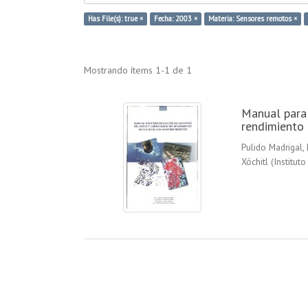
Has File(s): true ×
Fecha: 2003 ×
Materia: Sensores remotos ×
Mostrando ítems 1-1 de 1
Manual para 
rendimiento 
Pulido Madrigal,
Xóchitl
(
Institut