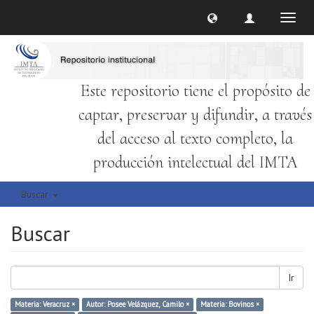
Cambi
naveg
Este repositorio tiene el propósito de
captar, preservar y difundir, a través
del acceso al texto completo, la
producción intelectual del IMTA
Buscar
Buscar
Ir
Materia: Veracruz ×
Autor: Posee Velázquez, Camilo ×
Materia: Bovinos ×