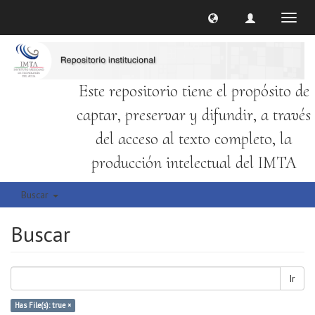
Cambi
naveg
Este repositorio tiene el propósito de
captar, preservar y difundir, a través
del acceso al texto completo, la
producción intelectual del IMTA
Buscar
Buscar
Ir
Has File(s): true ×