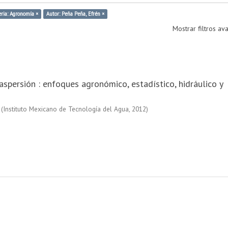
ria: Agronomía ×
Autor: Peña Peña, Efrén ×
Mostrar filtros a
 aspersión : enfoques agronómico, estadístico, hidráulico y
(
Instituto Mexicano de Tecnología del Agua
,
2012
)