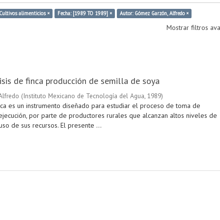
Cultivos alimenticios ×
Fecha: [1989 TO 1989] ×
Autor: Gómez Garzón, Alfredo ×
Mostrar filtros a
isis de finca producción de semilla de soya
Alfredo
(
Instituto Mexicano de Tecnología del Agua
,
1989
)
finca es un instrumento diseñado para estudiar el proceso de toma de
ejecución, por parte de productores rurales que alcanzan altos niveles de
 uso de sus recursos. El presente ...