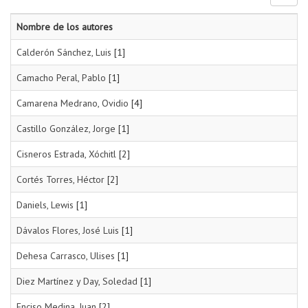
Nombre de los autores
Calderón Sánchez, Luis
[1]
Camacho Peral, Pablo
[1]
Camarena Medrano, Ovidio
[4]
Castillo González, Jorge
[1]
Cisneros Estrada, Xóchitl
[2]
Cortés Torres, Héctor
[2]
Daniels, Lewis
[1]
Dávalos Flores, José Luis
[1]
Dehesa Carrasco, Ulises
[1]
Diez Martínez y Day, Soledad
[1]
Enciso Medina, Juan
[2]