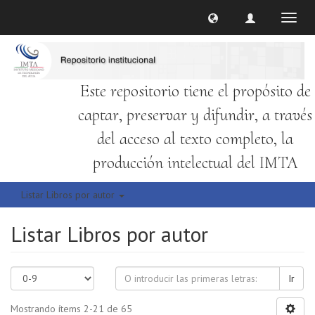
Cambi
naveg
Este repositorio tiene el propósito de
captar, preservar y difundir, a través
del acceso al texto completo, la
producción intelectual del IMTA
Listar Libros por autor
Listar Libros por autor
Ir
Mostrando ítems 2-21 de 65