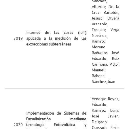
Sanchez,
Alberto
;
De la
Cruz Bartolón,
Jesús
;
Olvera
Aranzolo,
Ernesto
;
Vega
Internet de las cosas (IoT)
Nevárez,
2019
aplicada a la medición de las
Ramiro
;
extracciones subterráneas
Moreno
Bañuelos, José
Eduardo
;
Ruíz
Carmona, Víctor
Manuel
;
Bahena
Sánchez, Juan
Venegas Reyes,
Eduardo
;
Ramírez Luna,
Implementación de Sistemas de
José Javier
;
Desalinización mediante
Delgado
2020
tecnología Fotovoltaica y
Quezada, Emir
;