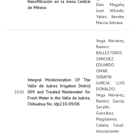
Nanofiltración en la mesa Central
Díaz Magaña,
de México
José Alfredo
;
Yañez Kernke,
Marcia Adriana
Vega Nevárez,
Ramiro
;
BALLESTEROS
SANCHEZ,
EDUARDO
OMAR
;
SERAFIN
Integral Modernization Of The
GARCIA, LUIS
Valle de Juárez Irrigation District
DONALDO
;
2010
009 and Treated Wastewater for
Vega Nevárez,
Fresh Water in the Valle de Juárez,
Ramiro
;
García,
Chihuahua No. Idp210-09/08
Serafín
;
González,
Magdalena
;
Catana, Cesar
;
Asociaciones