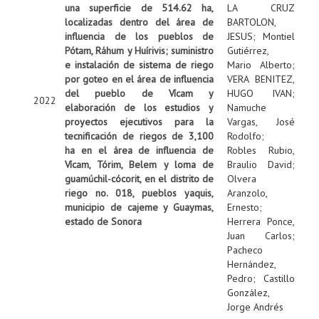
una superficie de 514.62 ha,
LA CRUZ
localizadas dentro del área de
BARTOLON,
influencia de los pueblos de
JESUS
;
Montiel
Pótam, Ráhum y Huírivis; suministro
Gutiérrez,
e instalación de sistema de riego
Mario Alberto
;
por goteo en el área de influencia
VERA BENITEZ,
del pueblo de Vícam y
HUGO IVAN
;
2022
elaboración de los estudios y
Namuche
proyectos ejecutivos para la
Vargas, José
tecnificación de riegos de 3,100
Rodolfo
;
ha en el área de influencia de
Robles Rubio,
Vícam, Tórim, Belem y loma de
Braulio David
;
guamúchil-cócorit, en el distrito de
Olvera
riego no. 018, pueblos yaquis,
Aranzolo,
municipio de cajeme y Guaymas,
Ernesto
;
estado de Sonora
Herrera Ponce,
Juan Carlos
;
Pacheco
Hernández,
Pedro
;
Castillo
González,
Jorge Andrés