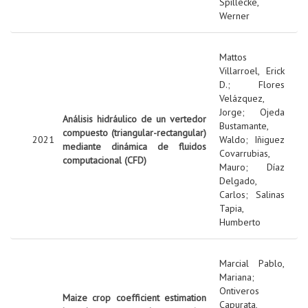
Spillecke,
Werner
Mattos
Villarroel, Erick
D.
;
Flores
Velázquez,
Jorge
;
Ojeda
Análisis hidráulico de un vertedor
Bustamante,
compuesto (triangular-rectangular)
2021
Waldo
;
Iñiguez
mediante dinámica de fluidos
Covarrubias,
computacional (CFD)
Mauro
;
Díaz
Delgado,
Carlos
;
Salinas
Tapia,
Humberto
Marcial Pablo,
Mariana
;
Ontiveros
Maize crop coefficient estimation
Capurata,