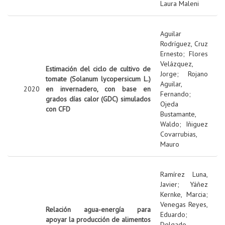
Laura Maleni
Aguilar
Rodríguez, Cruz
Ernesto
;
Flores
Velázquez,
Estimación del ciclo de cultivo de
Jorge
;
Rojano
tomate (Solanum lycopersicum L.)
Aguilar,
2020
en invernadero, con base en
Fernando
;
grados días calor (GDC) simulados
Ojeda
con CFD
Bustamante,
Waldo
;
Iñiguez
Covarrubias,
Mauro
Ramírez Luna,
Javier
;
Yáñez
Kernke, Marcia
;
Venegas Reyes,
Relación agua-energía para
Eduardo
;
apoyar la producción de alimentos
Delgado