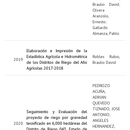
Braulio David
;
Olvera
Aranzolo,
Ernesto
;
Gallardo
Almanza, Pablo
Elaboración e Impresión de la
Estadística Agrícola e Hidrométrica
Robles Rubio,
2019
de los Distritos de Riego del Año
Braulio David
Agrícolas 2017-2018
PEDROZO
ACUÑA,
ADRIAN
;
QUEVEDO
TIZNADO, JOSE
Seguimiento y Evaluación del
ANTONIO
;
proyecto de riego por gravedad
ANGELES
2020
tecnificado en 6,000 hectáreas del
HERNANDEZ,
Distrito de Riego 043, Estado de