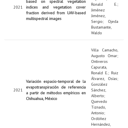
based on spectral vegetation
Ronald E.
;
2021
indices and vegetation cover
Jiménez
fraction derived from UAV-based
Jiménez,
multispectral images
Sergio
;
Ojeda
Bustamante,
Waldo
Villa Camacho,
Augusto Omar
;
Ontiveros
Capurata,
Ronald E.
;
Ruiz
Álvarez, Osías
;
Variación espacio-temporal de la
González
evapotranspiración de referencia
2021
Sánchez,
a partir de métodos empíricos en
Alberto
;
Chihuahua, México
Quevedo
Tiznado,
Antonio
;
Ordóñez
Hernández,