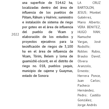
una superficie de 514.62 ha,
LA CRUZ
localizadas dentro del área de
BARTOLON,
influencia de los pueblos de
JESUS
;
Montiel
Pótam, Ráhum y Huírivis; suministro
Gutiérrez,
e instalación de sistema de riego
Mario Alberto
;
por goteo en el área de influencia
VERA BENITEZ,
del pueblo de Vícam y
HUGO IVAN
;
2022
elaboración de los estudios y
Namuche
proyectos ejecutivos para la
Vargas, José
tecnificación de riegos de 3,100
Rodolfo
;
ha en el área de influencia de
Robles Rubio,
Vícam, Tórim, Belem y loma de
Braulio David
;
guamúchil-cócorit, en el distrito de
Olvera
riego no. 018, pueblos yaquis,
Aranzolo,
municipio de cajeme y Guaymas,
Ernesto
;
estado de Sonora
Herrera Ponce,
Juan Carlos
;
Pacheco
Hernández,
Pedro
;
Castillo
González,
Jorge Andrés