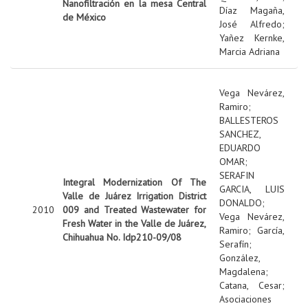
Nanofiltración en la mesa Central
Díaz Magaña,
de México
José Alfredo
;
Yañez Kernke,
Marcia Adriana
Vega Nevárez,
Ramiro
;
BALLESTEROS
SANCHEZ,
EDUARDO
OMAR
;
SERAFIN
Integral Modernization Of The
GARCIA, LUIS
Valle de Juárez Irrigation District
DONALDO
;
2010
009 and Treated Wastewater for
Vega Nevárez,
Fresh Water in the Valle de Juárez,
Ramiro
;
García,
Chihuahua No. Idp210-09/08
Serafín
;
González,
Magdalena
;
Catana, Cesar
;
Asociaciones