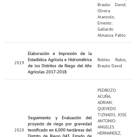
Braulio David
;
Olvera
Aranzolo,
Ernesto
;
Gallardo
Almanza, Pablo
Elaboración e Impresión de la
Estadística Agrícola e Hidrométrica
Robles Rubio,
2019
de los Distritos de Riego del Año
Braulio David
Agrícolas 2017-2018
PEDROZO
ACUÑA,
ADRIAN
;
QUEVEDO
TIZNADO, JOSE
Seguimiento y Evaluación del
ANTONIO
;
proyecto de riego por gravedad
ANGELES
2020
tecnificado en 6,000 hectáreas del
HERNANDEZ,
Distrito de Riego 043, Estado de