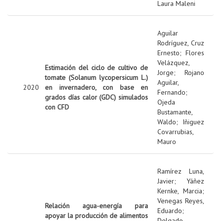
Laura Maleni
Aguilar
Rodríguez, Cruz
Ernesto
;
Flores
Velázquez,
Estimación del ciclo de cultivo de
Jorge
;
Rojano
tomate (Solanum lycopersicum L.)
Aguilar,
2020
en invernadero, con base en
Fernando
;
grados días calor (GDC) simulados
Ojeda
con CFD
Bustamante,
Waldo
;
Iñiguez
Covarrubias,
Mauro
Ramírez Luna,
Javier
;
Yáñez
Kernke, Marcia
;
Venegas Reyes,
Relación agua-energía para
Eduardo
;
apoyar la producción de alimentos
Delgado