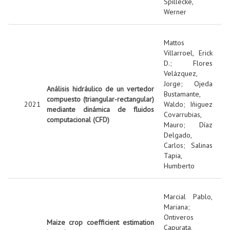
Spillecke,
Werner
Mattos
Villarroel, Erick
D.
;
Flores
Velázquez,
Jorge
;
Ojeda
Análisis hidráulico de un vertedor
Bustamante,
compuesto (triangular-rectangular)
2021
Waldo
;
Iñiguez
mediante dinámica de fluidos
Covarrubias,
computacional (CFD)
Mauro
;
Díaz
Delgado,
Carlos
;
Salinas
Tapia,
Humberto
Marcial Pablo,
Mariana
;
Ontiveros
Maize crop coefficient estimation
Capurata,