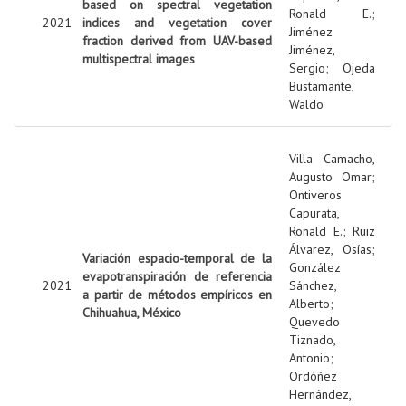
based on spectral vegetation
Ronald E.
;
2021
indices and vegetation cover
Jiménez
fraction derived from UAV-based
Jiménez,
multispectral images
Sergio
;
Ojeda
Bustamante,
Waldo
Villa Camacho,
Augusto Omar
;
Ontiveros
Capurata,
Ronald E.
;
Ruiz
Álvarez, Osías
;
Variación espacio-temporal de la
González
evapotranspiración de referencia
2021
Sánchez,
a partir de métodos empíricos en
Alberto
;
Chihuahua, México
Quevedo
Tiznado,
Antonio
;
Ordóñez
Hernández,