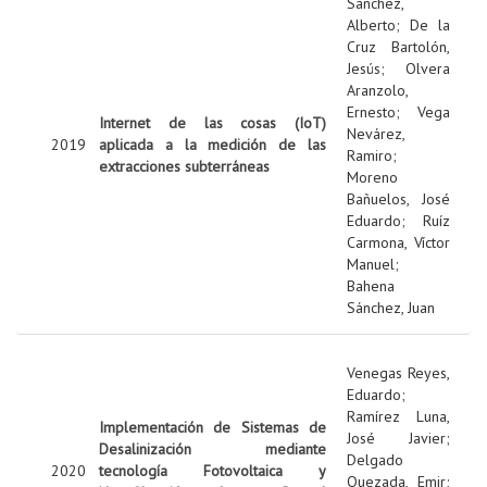
Sanchez,
Alberto
;
De la
Cruz Bartolón,
Jesús
;
Olvera
Aranzolo,
Ernesto
;
Vega
Internet de las cosas (IoT)
Nevárez,
2019
aplicada a la medición de las
Ramiro
;
extracciones subterráneas
Moreno
Bañuelos, José
Eduardo
;
Ruíz
Carmona, Víctor
Manuel
;
Bahena
Sánchez, Juan
Venegas Reyes,
Eduardo
;
Ramírez Luna,
Implementación de Sistemas de
José Javier
;
Desalinización mediante
Delgado
2020
tecnología Fotovoltaica y
Quezada, Emir
;