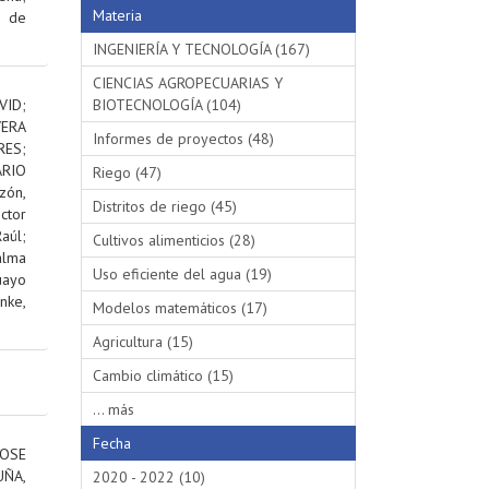
Materia
s de
INGENIERÍA Y TECNOLOGÍA (167)
CIENCIAS AGROPECUARIAS Y
VID
;
BIOTECNOLOGÍA (104)
VERA
Informes de proyectos (48)
RES
;
RIO
Riego (47)
ón,
Distritos de riego (45)
ctor
aúl
;
Cultivos alimenticios (28)
alma
Uso eficiente del agua (19)
uayo
nke,
Modelos matemáticos (17)
Agricultura (15)
Cambio climático (15)
... más
Fecha
OSE
ÑA,
2020 - 2022 (10)