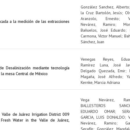
González Sanchez, Alberto
la Cruz Bartolón, Jesús
;
Ol
Aranzolo, Ernesto
;
icada a la medición de las extracciones
Nevárez, Ramiro
;
Mo
Bañuelos, José Eduardo
;
Carmona, Víctor Manuel
;
Ba
Sánchez, Juan
Venegas Reyes, Edua
Ramírez Luna, José Jav
e Desalinización mediante tecnología
Delgado Quezada, Emir
;
n la mesa Central de México
Magaña, José Alfredo
;
Y
Kernke, Marcia Adriana
Vega Nevárez, Ram
BALLESTEROS SANCH
EDUARDO OMAR
;
SER
Valle de Juárez Irrigation District 009
GARCIA, LUIS DONALDO
;
Fresh Water in the Valle de Juárez,
Nevárez, Ramiro
;
Ga
Serafín
;
González, Magdal