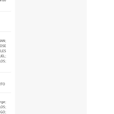
IAN
;
OSE
ELES
UEL
;
LOS
;
RTO
rge
;
LOS
;
IGO
;