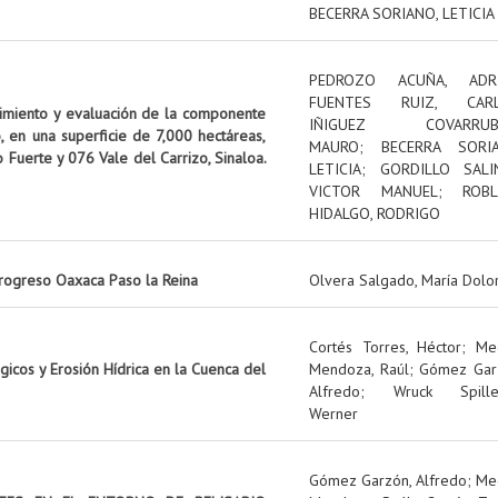
BECERRA SORIANO, LETICIA
PEDROZO ACUÑA, ADR
FUENTES RUIZ, CAR
uimiento y evaluación de la componente
IÑIGUEZ COVARRUBI
, en una superficie de 7,000 hectáreas,
MAURO
;
BECERRA SORIA
o Fuerte y 076 Vale del Carrizo, Sinaloa.
LETICIA
;
GORDILLO SALI
VICTOR MANUEL
;
ROBL
HIDALGO, RODRIGO
rogreso Oaxaca Paso la Reina
Olvera Salgado, María Dolo
Cortés Torres, Héctor
;
Me
icos y Erosión Hídrica en la Cuenca del
Mendoza, Raúl
;
Gómez Gar
Alfredo
;
Wruck Spille
Werner
Gómez Garzón, Alfredo
;
Me