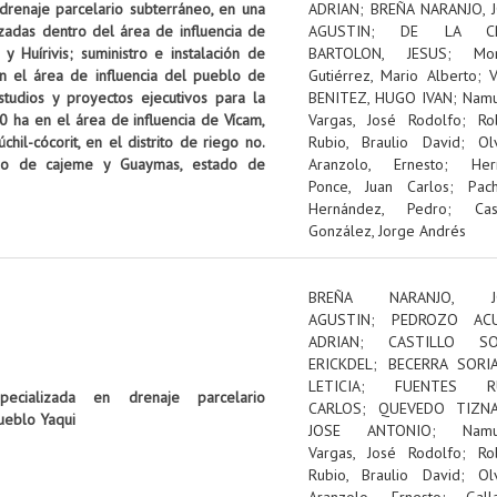
 drenaje parcelario subterráneo, en una
ADRIAN
;
BREÑA NARANJO, 
izadas dentro del área de influencia de
AGUSTIN
;
DE LA C
 Huírivis; suministro e instalación de
BARTOLON, JESUS
;
Mon
n el área de influencia del pueblo de
Gutiérrez, Mario Alberto
;
tudios y proyectos ejecutivos para la
BENITEZ, HUGO IVAN
;
Nam
0 ha en el área de influencia de Vícam,
Vargas, José Rodolfo
;
Ro
il-cócorit, en el distrito de riego no.
Rubio, Braulio David
;
Ol
pio de cajeme y Guaymas, estado de
Aranzolo, Ernesto
;
Her
Ponce, Juan Carlos
;
Pac
Hernández, Pedro
;
Cas
González, Jorge Andrés
BREÑA NARANJO, J
AGUSTIN
;
PEDROZO ACU
ADRIAN
;
CASTILLO SOL
ERICKDEL
;
BECERRA SORI
LETICIA
;
FUENTES RU
pecializada en drenaje parcelario
CARLOS
;
QUEVEDO TIZNA
ueblo Yaqui
JOSE ANTONIO
;
Nam
Vargas, José Rodolfo
;
Ro
Rubio, Braulio David
;
Ol
Aranzolo, Ernesto
;
Gall