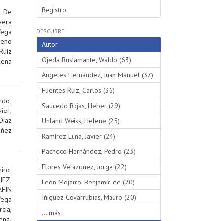
Registro
;
De
vera
Vega
DESCUBRE
reno
Autor
Ruíz
Ojeda Bustamante, Waldo (63)
hena
Ángeles Hernández, Juan Manuel (37)
Fuentes Ruiz, Carlos (36)
rdo
;
Saucedo Rojas, Heber (29)
ier
;
Díaz
Unland Weiss, Helene (25)
añez
Ramírez Luna, Javier (24)
Pacheco Hernández, Pedro (23)
Flores Velázquez, Jorge (22)
iro
;
EZ,
León Mojarro, Benjamín de (20)
AFIN
Íñiguez Covarrubias, Mauro (20)
Vega
rcía,
... más
ena
;