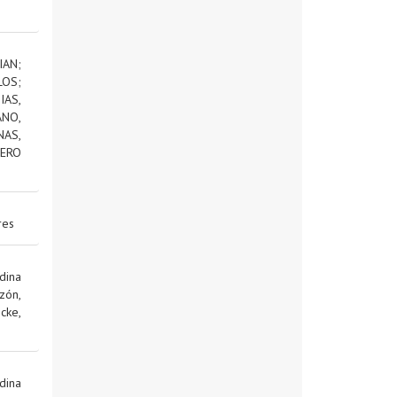
IAN
;
LOS
;
AS,
NO,
NAS,
ERO
res
dina
zón,
cke,
dina