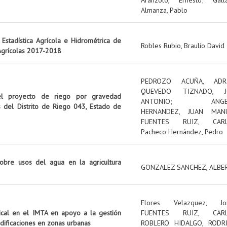
Almanza, Pablo
Estadística Agrícola e Hidrométrica de
Robles Rubio, Braulio David
 Agrícolas 2017-2018
PEDROZO ACUÑA, ADR
QUEVEDO TIZNADO, J
el proyecto de riego por gravedad
ANTONIO
;
ANG
s del Distrito de Riego 043, Estado de
HERNANDEZ, JUAN MAN
FUENTES RUIZ, CAR
Pacheco Hernández, Pedro
obre usos del agua en la agricultura
GONZALEZ SANCHEZ, ALBE
Flores Velazquez, Jo
tical en el IMTA en apoyo a la gestión
FUENTES RUIZ, CAR
edificaciones en zonas urbanas
ROBLERO HIDALGO, RODR