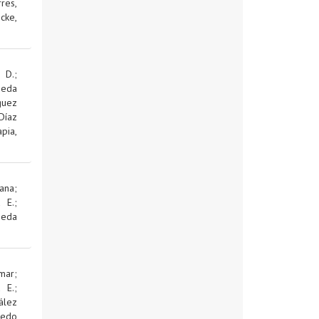
res,
cke,
 D.
;
jeda
guez
Díaz
pia,
ana
;
d E.
;
jeda
mar
;
d E.
;
ález
edo