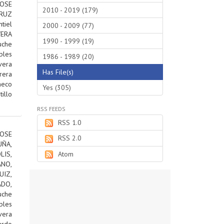
JOSE
2010 - 2019 (179)
RUZ
tiel
2000 - 2009 (77)
VERA
1990 - 1999 (19)
uche
bles
1986 - 1989 (20)
vera
Has File(s)
rera
heco
Yes (305)
tillo
RSS FEEDS
RSS 1.0
OSE
RSS 2.0
ÑA,
IS,
Atom
ANO,
IZ,
DO,
uche
bles
vera
ardo