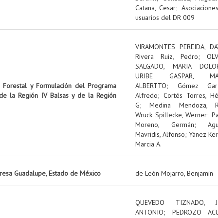
Catana, Cesar
;
Asociacione
usuarios del DR 009
VIRAMONTES PEREIDA, DA
Rivera Ruiz, Pedro
;
OL
SALGADO, MARIA DOLO
URIBE GASPAR, MA
n Forestal y Formulación del Programa
ALBERTTO
;
Gómez Garz
 de la Región IV Balsas y de la Región
Alfredo
;
Cortés Torres, Hé
G
;
Medina Mendoza, R
Wruck Spillecke, Werner
;
P
Moreno, Germán
;
Ag
Mavridis, Alfonso
;
Yánez Ker
Marcia A.
presa Guadalupe, Estado de México
de León Mojarro, Benjamín
QUEVEDO TIZNADO, J
ANTONIO
;
PEDROZO ACU