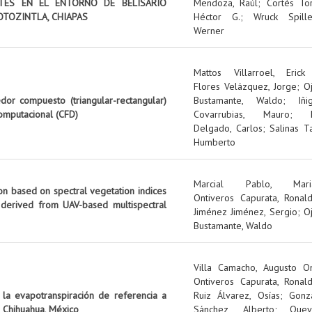
NTES EN EL ENTORNO DE BELISARIO
Mendoza, Raúl
;
Cortés Tor
OTOZINTLA, CHIAPAS
Héctor G.
;
Wruck Spille
Werner
Mattos Villarroel, Erick
Flores Velázquez, Jorge
;
O
edor compuesto (triangular-rectangular)
Bustamante, Waldo
;
Iñi
omputacional (CFD)
Covarrubias, Mauro
;
Delgado, Carlos
;
Salinas Ta
Humberto
Marcial Pablo, Mari
on based on spectral vegetation indices
Ontiveros Capurata, Ronal
 derived from UAV-based multispectral
Jiménez Jiménez, Sergio
;
O
Bustamante, Waldo
Villa Camacho, Augusto O
Ontiveros Capurata, Ronal
 la evapotranspiración de referencia a
Ruiz Álvarez, Osías
;
Gonz
 Chihuahua, México
Sánchez, Alberto
;
Quev