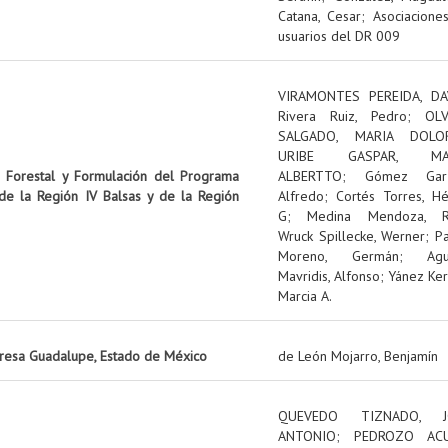
Catana, Cesar
;
Asociacione
usuarios del DR 009
VIRAMONTES PEREIDA, DA
Rivera Ruiz, Pedro
;
OL
SALGADO, MARIA DOLO
URIBE GASPAR, MA
n Forestal y Formulación del Programa
ALBERTTO
;
Gómez Garz
 de la Región IV Balsas y de la Región
Alfredo
;
Cortés Torres, Hé
G
;
Medina Mendoza, R
Wruck Spillecke, Werner
;
P
Moreno, Germán
;
Ag
Mavridis, Alfonso
;
Yánez Ker
Marcia A.
presa Guadalupe, Estado de México
de León Mojarro, Benjamín
QUEVEDO TIZNADO, J
ANTONIO
;
PEDROZO ACU