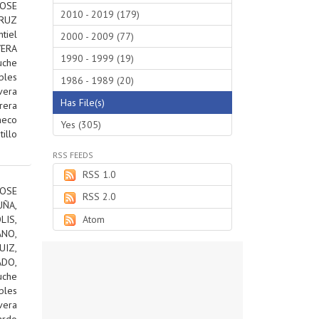
JOSE
2010 - 2019 (179)
RUZ
tiel
2000 - 2009 (77)
VERA
1990 - 1999 (19)
uche
bles
1986 - 1989 (20)
vera
Has File(s)
rera
heco
Yes (305)
tillo
RSS FEEDS
RSS 1.0
OSE
RSS 2.0
ÑA,
IS,
Atom
ANO,
IZ,
DO,
uche
bles
vera
ardo