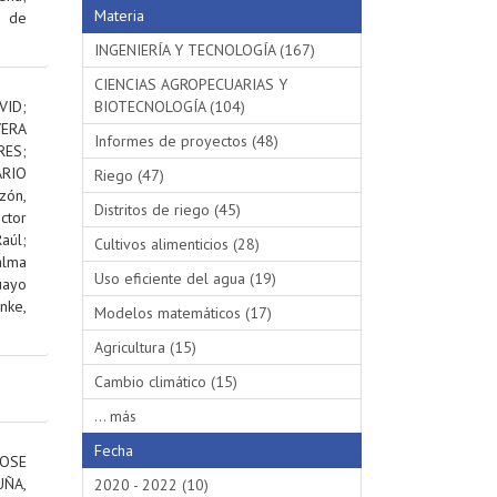
Materia
s de
INGENIERÍA Y TECNOLOGÍA (167)
CIENCIAS AGROPECUARIAS Y
VID
;
BIOTECNOLOGÍA (104)
VERA
Informes de proyectos (48)
RES
;
RIO
Riego (47)
ón,
Distritos de riego (45)
ctor
aúl
;
Cultivos alimenticios (28)
alma
Uso eficiente del agua (19)
uayo
nke,
Modelos matemáticos (17)
Agricultura (15)
Cambio climático (15)
... más
Fecha
OSE
ÑA,
2020 - 2022 (10)