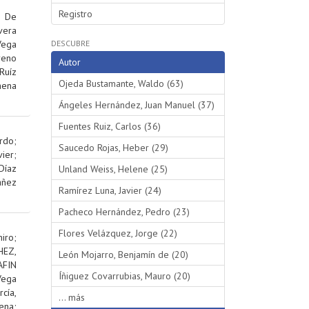
Registro
;
De
vera
Vega
DESCUBRE
reno
Autor
Ruíz
Ojeda Bustamante, Waldo (63)
hena
Ángeles Hernández, Juan Manuel (37)
Fuentes Ruiz, Carlos (36)
rdo
;
Saucedo Rojas, Heber (29)
ier
;
Díaz
Unland Weiss, Helene (25)
añez
Ramírez Luna, Javier (24)
Pacheco Hernández, Pedro (23)
Flores Velázquez, Jorge (22)
iro
;
EZ,
León Mojarro, Benjamín de (20)
AFIN
Íñiguez Covarrubias, Mauro (20)
Vega
rcía,
... más
ena
;