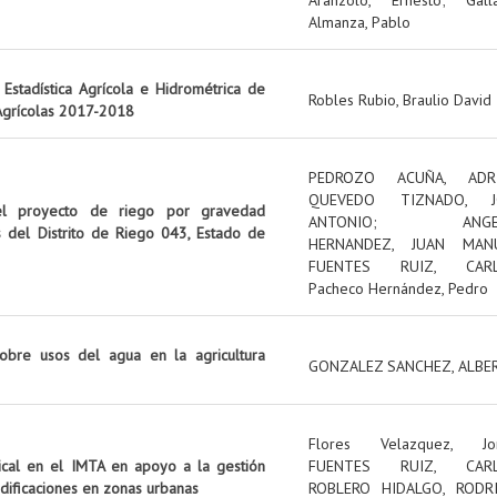
Almanza, Pablo
Estadística Agrícola e Hidrométrica de
Robles Rubio, Braulio David
 Agrícolas 2017-2018
PEDROZO ACUÑA, ADR
QUEVEDO TIZNADO, J
el proyecto de riego por gravedad
ANTONIO
;
ANG
s del Distrito de Riego 043, Estado de
HERNANDEZ, JUAN MAN
FUENTES RUIZ, CAR
Pacheco Hernández, Pedro
obre usos del agua en la agricultura
GONZALEZ SANCHEZ, ALBE
Flores Velazquez, Jo
tical en el IMTA en apoyo a la gestión
FUENTES RUIZ, CAR
edificaciones en zonas urbanas
ROBLERO HIDALGO, RODR