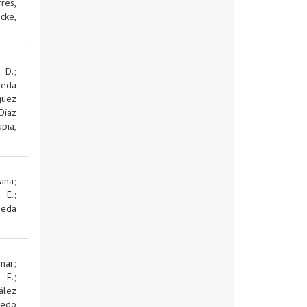
res,
cke,
 D.
;
jeda
guez
Díaz
pia,
ana
;
d E.
;
jeda
mar
;
d E.
;
ález
edo