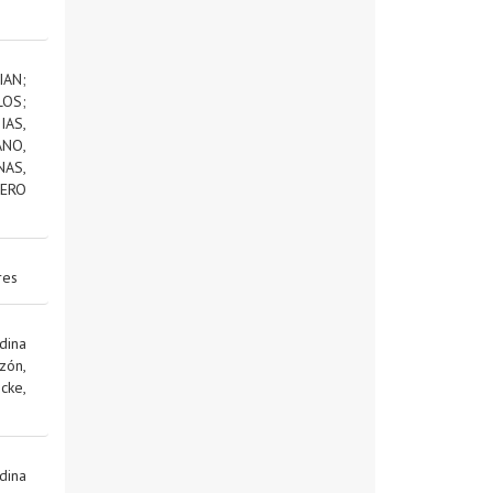
IAN
;
LOS
;
AS,
NO,
NAS,
ERO
res
dina
zón,
cke,
dina