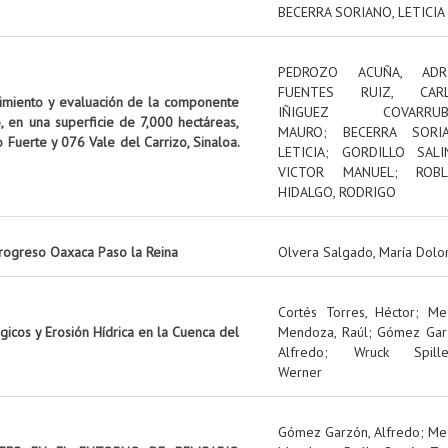
BECERRA SORIANO, LETICIA
PEDROZO ACUÑA, ADR
FUENTES RUIZ, CAR
uimiento y evaluación de la componente
IÑIGUEZ COVARRUBI
, en una superficie de 7,000 hectáreas,
MAURO
;
BECERRA SORIA
o Fuerte y 076 Vale del Carrizo, Sinaloa.
LETICIA
;
GORDILLO SALI
VICTOR MANUEL
;
ROBL
HIDALGO, RODRIGO
rogreso Oaxaca Paso la Reina
Olvera Salgado, María Dolo
Cortés Torres, Héctor
;
Me
icos y Erosión Hídrica en la Cuenca del
Mendoza, Raúl
;
Gómez Gar
Alfredo
;
Wruck Spille
Werner
Gómez Garzón, Alfredo
;
Me