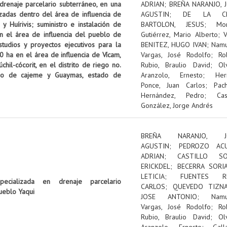
 drenaje parcelario subterráneo, en una
ADRIAN
;
BREÑA NARANJO, 
izadas dentro del área de influencia de
AGUSTIN
;
DE LA C
 Huírivis; suministro e instalación de
BARTOLON, JESUS
;
Mon
n el área de influencia del pueblo de
Gutiérrez, Mario Alberto
;
tudios y proyectos ejecutivos para la
BENITEZ, HUGO IVAN
;
Nam
0 ha en el área de influencia de Vícam,
Vargas, José Rodolfo
;
Ro
il-cócorit, en el distrito de riego no.
Rubio, Braulio David
;
Ol
pio de cajeme y Guaymas, estado de
Aranzolo, Ernesto
;
Her
Ponce, Juan Carlos
;
Pac
Hernández, Pedro
;
Cas
González, Jorge Andrés
BREÑA NARANJO, J
AGUSTIN
;
PEDROZO ACU
ADRIAN
;
CASTILLO SOL
ERICKDEL
;
BECERRA SORI
LETICIA
;
FUENTES RU
pecializada en drenaje parcelario
CARLOS
;
QUEVEDO TIZNA
ueblo Yaqui
JOSE ANTONIO
;
Nam
Vargas, José Rodolfo
;
Ro
Rubio, Braulio David
;
Ol
Aranzolo, Ernesto
;
Gall