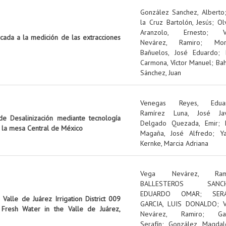
González Sanchez, Alberto
la Cruz Bartolón, Jesús
;
Ol
Aranzolo, Ernesto
;
icada a la medición de las extracciones
Nevárez, Ramiro
;
Mo
Bañuelos, José Eduardo
;
Carmona, Víctor Manuel
;
Ba
Sánchez, Juan
Venegas Reyes, Edua
Ramírez Luna, José Jav
e Desalinización mediante tecnología
Delgado Quezada, Emir
;
n la mesa Central de México
Magaña, José Alfredo
;
Y
Kernke, Marcia Adriana
Vega Nevárez, Ram
BALLESTEROS SANCH
EDUARDO OMAR
;
SER
Valle de Juárez Irrigation District 009
GARCIA, LUIS DONALDO
;
Fresh Water in the Valle de Juárez,
Nevárez, Ramiro
;
Ga
Serafín
;
González, Magdal