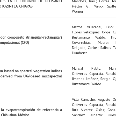
NTES EN EL ENTORNO DE BELISARIO
Mendoza, Raúl
;
Cortés Tor
OTOZINTLA, CHIAPAS
Héctor G.
;
Wruck Spille
Werner
Mattos Villarroel, Erick
Flores Velázquez, Jorge
;
O
edor compuesto (triangular-rectangular)
Bustamante, Waldo
;
Iñi
omputacional (CFD)
Covarrubias, Mauro
;
Delgado, Carlos
;
Salinas Ta
Humberto
Marcial Pablo, Mari
on based on spectral vegetation indices
Ontiveros Capurata, Ronal
 derived from UAV-based multispectral
Jiménez Jiménez, Sergio
;
O
Bustamante, Waldo
Villa Camacho, Augusto O
Ontiveros Capurata, Ronal
 la evapotranspiración de referencia a
Ruiz Álvarez, Osías
;
Gonz
 Chihuahua, México
Sánchez, Alberto
;
Quev