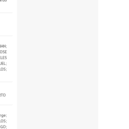
IAN
;
OSE
ELES
UEL
;
LOS
;
RTO
rge
;
LOS
;
IGO
;