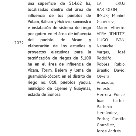
una superficie de 514.62 ha,
LA CRUZ
localizadas dentro del área de
BARTOLON,
influencia de los pueblos de
JESUS
;
Montiel
Pótam, Ráhum y Huírivis; suministro
Gutiérrez,
e instalación de sistema de riego
Mario Alberto
;
por goteo en el área de influencia
VERA BENITEZ,
del pueblo de Vícam y
HUGO IVAN
;
2022
elaboración de los estudios y
Namuche
proyectos ejecutivos para la
Vargas, José
tecnificación de riegos de 3,100
Rodolfo
;
ha en el área de influencia de
Robles Rubio,
Vícam, Tórim, Belem y loma de
Braulio David
;
guamúchil-cócorit, en el distrito de
Olvera
riego no. 018, pueblos yaquis,
Aranzolo,
municipio de cajeme y Guaymas,
Ernesto
;
estado de Sonora
Herrera Ponce,
Juan Carlos
;
Pacheco
Hernández,
Pedro
;
Castillo
González,
Jorge Andrés