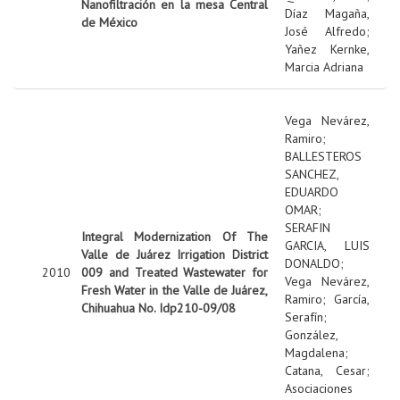
Nanofiltración en la mesa Central
Díaz Magaña,
de México
José Alfredo
;
Yañez Kernke,
Marcia Adriana
Vega Nevárez,
Ramiro
;
BALLESTEROS
SANCHEZ,
EDUARDO
OMAR
;
SERAFIN
Integral Modernization Of The
GARCIA, LUIS
Valle de Juárez Irrigation District
DONALDO
;
2010
009 and Treated Wastewater for
Vega Nevárez,
Fresh Water in the Valle de Juárez,
Ramiro
;
García,
Chihuahua No. Idp210-09/08
Serafín
;
González,
Magdalena
;
Catana, Cesar
;
Asociaciones