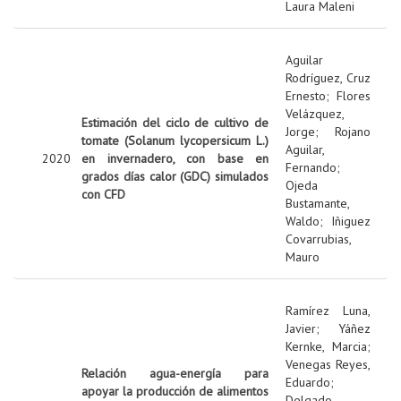
Laura Maleni
Aguilar
Rodríguez, Cruz
Ernesto
;
Flores
Velázquez,
Estimación del ciclo de cultivo de
Jorge
;
Rojano
tomate (Solanum lycopersicum L.)
Aguilar,
2020
en invernadero, con base en
Fernando
;
grados días calor (GDC) simulados
Ojeda
con CFD
Bustamante,
Waldo
;
Iñiguez
Covarrubias,
Mauro
Ramírez Luna,
Javier
;
Yáñez
Kernke, Marcia
;
Venegas Reyes,
Relación agua-energía para
Eduardo
;
apoyar la producción de alimentos
Delgado