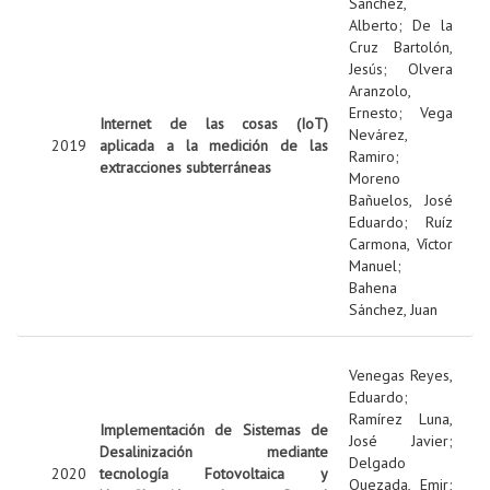
Sanchez,
Alberto
;
De la
Cruz Bartolón,
Jesús
;
Olvera
Aranzolo,
Ernesto
;
Vega
Internet de las cosas (IoT)
Nevárez,
2019
aplicada a la medición de las
Ramiro
;
extracciones subterráneas
Moreno
Bañuelos, José
Eduardo
;
Ruíz
Carmona, Víctor
Manuel
;
Bahena
Sánchez, Juan
Venegas Reyes,
Eduardo
;
Ramírez Luna,
Implementación de Sistemas de
José Javier
;
Desalinización mediante
Delgado
2020
tecnología Fotovoltaica y
Quezada, Emir
;