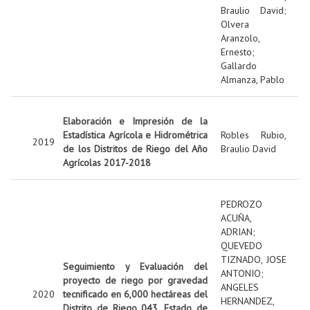
Braulio David
;
Olvera
Aranzolo,
Ernesto
;
Gallardo
Almanza, Pablo
Elaboración e Impresión de la
Estadística Agrícola e Hidrométrica
Robles Rubio,
2019
de los Distritos de Riego del Año
Braulio David
Agrícolas 2017-2018
PEDROZO
ACUÑA,
ADRIAN
;
QUEVEDO
TIZNADO, JOSE
Seguimiento y Evaluación del
ANTONIO
;
proyecto de riego por gravedad
ANGELES
2020
tecnificado en 6,000 hectáreas del
HERNANDEZ,
Distrito de Riego 043, Estado de