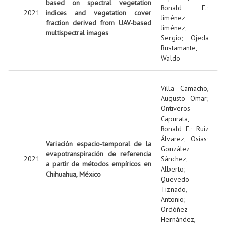
based on spectral vegetation
Ronald E.
;
2021
indices and vegetation cover
Jiménez
fraction derived from UAV-based
Jiménez,
multispectral images
Sergio
;
Ojeda
Bustamante,
Waldo
Villa Camacho,
Augusto Omar
;
Ontiveros
Capurata,
Ronald E.
;
Ruiz
Álvarez, Osías
;
Variación espacio-temporal de la
González
evapotranspiración de referencia
2021
Sánchez,
a partir de métodos empíricos en
Alberto
;
Chihuahua, México
Quevedo
Tiznado,
Antonio
;
Ordóñez
Hernández,