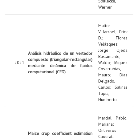
Spillecke,
Werner
Mattos
Villarroel, Erick
D.
;
Flores
Velázquez,
Jorge
;
Ojeda
Análisis hidráulico de un vertedor
Bustamante,
compuesto (triangular-rectangular)
2021
Waldo
;
Iñiguez
mediante dinámica de fluidos
Covarrubias,
computacional (CFD)
Mauro
;
Díaz
Delgado,
Carlos
;
Salinas
Tapia,
Humberto
Marcial Pablo,
Mariana
;
Ontiveros
Maize crop coefficient estimation
Capurata,