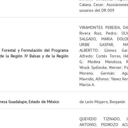
Catana, Cesar
;
Asociacione
usuarios del DR 009
VIRAMONTES PEREIDA, DA
Rivera Ruiz, Pedro
;
OL
SALGADO, MARIA DOLO
URIBE GASPAR, MA
n Forestal y Formulación del Programa
ALBERTTO
;
Gómez Garz
 de la Región IV Balsas y de la Región
Alfredo
;
Cortés Torres, Hé
G
;
Medina Mendoza, R
Wruck Spillecke, Werner
;
P
Moreno, Germán
;
Ag
Mavridis, Alfonso
;
Yánez Ker
Marcia A.
presa Guadalupe, Estado de México
de León Mojarro, Benjamín
QUEVEDO TIZNADO, J
ANTONIO
;
PEDROZO ACU