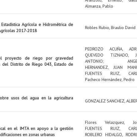
Almanza, Pablo
Estadística Agrícola e Hidrométrica de
Robles Rubio, Braulio David
 Agrícolas 2017-2018
PEDROZO ACUÑA, ADR
QUEVEDO TIZNADO, J
el proyecto de riego por gravedad
ANTONIO
;
ANG
s del Distrito de Riego 043, Estado de
HERNANDEZ, JUAN MAN
FUENTES RUIZ, CAR
Pacheco Hernández, Pedro
obre usos del agua en la agricultura
GONZALEZ SANCHEZ, ALBE
Flores Velazquez, Jo
tical en el IMTA en apoyo a la gestión
FUENTES RUIZ, CAR
edificaciones en zonas urbanas
ROBLERO HIDALGO, RODR