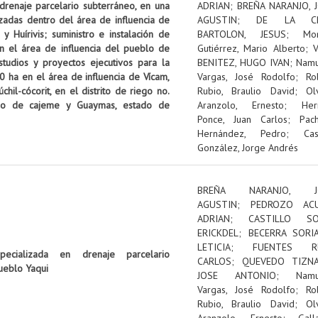
 drenaje parcelario subterráneo, en una
ADRIAN
;
BREÑA NARANJO, 
izadas dentro del área de influencia de
AGUSTIN
;
DE LA C
 Huírivis; suministro e instalación de
BARTOLON, JESUS
;
Mon
n el área de influencia del pueblo de
Gutiérrez, Mario Alberto
;
tudios y proyectos ejecutivos para la
BENITEZ, HUGO IVAN
;
Nam
0 ha en el área de influencia de Vícam,
Vargas, José Rodolfo
;
Ro
il-cócorit, en el distrito de riego no.
Rubio, Braulio David
;
Ol
pio de cajeme y Guaymas, estado de
Aranzolo, Ernesto
;
Her
Ponce, Juan Carlos
;
Pac
Hernández, Pedro
;
Cas
González, Jorge Andrés
BREÑA NARANJO, J
AGUSTIN
;
PEDROZO ACU
ADRIAN
;
CASTILLO SOL
ERICKDEL
;
BECERRA SORI
LETICIA
;
FUENTES RU
pecializada en drenaje parcelario
CARLOS
;
QUEVEDO TIZNA
ueblo Yaqui
JOSE ANTONIO
;
Nam
Vargas, José Rodolfo
;
Ro
Rubio, Braulio David
;
Ol
Aranzolo, Ernesto
;
Gall