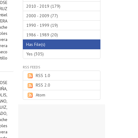
JOSE
2010 - 2019 (179)
RUZ
tiel
2000 - 2009 (77)
VERA
1990 - 1999 (19)
uche
bles
1986 - 1989 (20)
vera
Has File(s)
rera
heco
Yes (305)
tillo
RSS FEEDS
RSS 1.0
OSE
RSS 2.0
ÑA,
IS,
Atom
ANO,
IZ,
DO,
uche
bles
vera
ardo