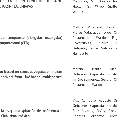
NTES EN EL ENTORNO DE BELISARIO
Mendoza, Raúl
;
Cortés Tor
OTOZINTLA, CHIAPAS
Héctor G.
;
Wruck Spille
Werner
Mattos Villarroel, Erick
Flores Velázquez, Jorge
;
O
edor compuesto (triangular-rectangular)
Bustamante, Waldo
;
Iñi
omputacional (CFD)
Covarrubias, Mauro
;
Delgado, Carlos
;
Salinas Ta
Humberto
Marcial Pablo, Mari
on based on spectral vegetation indices
Ontiveros Capurata, Ronal
 derived from UAV-based multispectral
Jiménez Jiménez, Sergio
;
O
Bustamante, Waldo
Villa Camacho, Augusto O
Ontiveros Capurata, Ronal
 la evapotranspiración de referencia a
Ruiz Álvarez, Osías
;
Gonz
 Chihuahua, México
Sánchez, Alberto
;
Quev