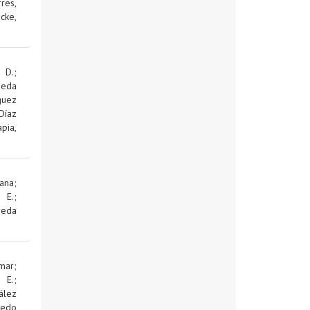
res,
cke,
 D.
;
jeda
guez
Díaz
pia,
ana
;
d E.
;
jeda
mar
;
d E.
;
ález
edo