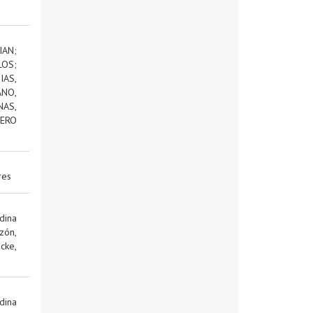
IAN
;
LOS
;
AS,
NO,
NAS,
ERO
res
dina
zón,
cke,
dina