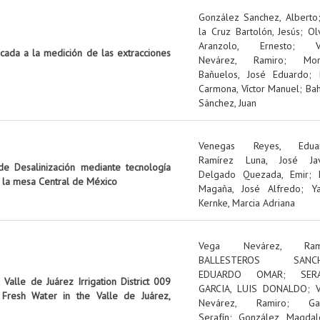
González Sanchez, Alberto
la Cruz Bartolón, Jesús
;
Ol
Aranzolo, Ernesto
;
icada a la medición de las extracciones
Nevárez, Ramiro
;
Mo
Bañuelos, José Eduardo
;
Carmona, Víctor Manuel
;
Ba
Sánchez, Juan
Venegas Reyes, Edua
Ramírez Luna, José Jav
e Desalinización mediante tecnología
Delgado Quezada, Emir
;
n la mesa Central de México
Magaña, José Alfredo
;
Y
Kernke, Marcia Adriana
Vega Nevárez, Ram
BALLESTEROS SANCH
EDUARDO OMAR
;
SER
Valle de Juárez Irrigation District 009
GARCIA, LUIS DONALDO
;
Fresh Water in the Valle de Juárez,
Nevárez, Ramiro
;
Ga
Serafín
;
González, Magdal