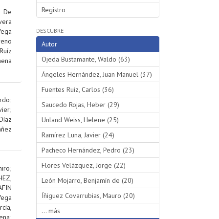
Registro
;
De
vera
Vega
DESCUBRE
reno
Autor
Ruíz
Ojeda Bustamante, Waldo (63)
hena
Ángeles Hernández, Juan Manuel (37)
Fuentes Ruiz, Carlos (36)
rdo
;
Saucedo Rojas, Heber (29)
ier
;
Díaz
Unland Weiss, Helene (25)
añez
Ramírez Luna, Javier (24)
Pacheco Hernández, Pedro (23)
Flores Velázquez, Jorge (22)
iro
;
EZ,
León Mojarro, Benjamín de (20)
AFIN
Íñiguez Covarrubias, Mauro (20)
Vega
rcía,
... más
ena
;