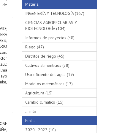
Materia
s de
INGENIERÍA Y TECNOLOGÍA (167)
CIENCIAS AGROPECUARIAS Y
VID
;
BIOTECNOLOGÍA (104)
VERA
Informes de proyectos (48)
RES
;
RIO
Riego (47)
ón,
Distritos de riego (45)
ctor
aúl
;
Cultivos alimenticios (28)
alma
Uso eficiente del agua (19)
uayo
nke,
Modelos matemáticos (17)
Agricultura (15)
Cambio climático (15)
... más
Fecha
OSE
ÑA,
2020 - 2022 (10)