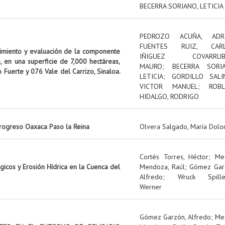
BECERRA SORIANO, LETICIA
PEDROZO ACUÑA, ADR
FUENTES RUIZ, CAR
uimiento y evaluación de la componente
IÑIGUEZ COVARRUBI
, en una superficie de 7,000 hectáreas,
MAURO
;
BECERRA SORIA
o Fuerte y 076 Vale del Carrizo, Sinaloa.
LETICIA
;
GORDILLO SALI
VICTOR MANUEL
;
ROBL
HIDALGO, RODRIGO
rogreso Oaxaca Paso la Reina
Olvera Salgado, María Dolo
Cortés Torres, Héctor
;
Me
icos y Erosión Hídrica en la Cuenca del
Mendoza, Raúl
;
Gómez Gar
Alfredo
;
Wruck Spille
Werner
Gómez Garzón, Alfredo
;
Me