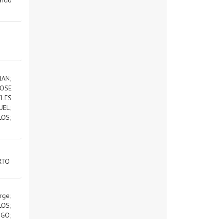
IAN
;
OSE
ELES
UEL
;
LOS
;
RTO
rge
;
LOS
;
IGO
;