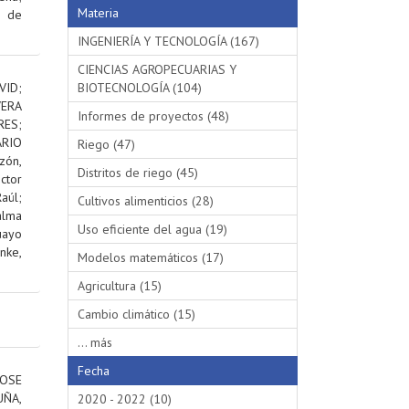
Materia
s de
INGENIERÍA Y TECNOLOGÍA (167)
CIENCIAS AGROPECUARIAS Y
VID
;
BIOTECNOLOGÍA (104)
VERA
Informes de proyectos (48)
RES
;
RIO
Riego (47)
ón,
Distritos de riego (45)
ctor
aúl
;
Cultivos alimenticios (28)
alma
Uso eficiente del agua (19)
uayo
nke,
Modelos matemáticos (17)
Agricultura (15)
Cambio climático (15)
... más
Fecha
OSE
ÑA,
2020 - 2022 (10)