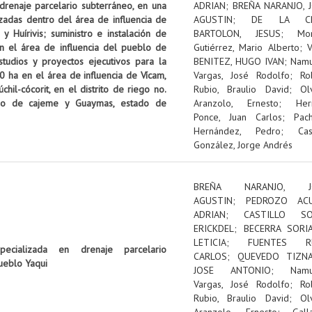
 drenaje parcelario subterráneo, en una
ADRIAN
;
BREÑA NARANJO, 
izadas dentro del área de influencia de
AGUSTIN
;
DE LA C
 Huírivis; suministro e instalación de
BARTOLON, JESUS
;
Mon
n el área de influencia del pueblo de
Gutiérrez, Mario Alberto
;
tudios y proyectos ejecutivos para la
BENITEZ, HUGO IVAN
;
Nam
0 ha en el área de influencia de Vícam,
Vargas, José Rodolfo
;
Ro
il-cócorit, en el distrito de riego no.
Rubio, Braulio David
;
Ol
pio de cajeme y Guaymas, estado de
Aranzolo, Ernesto
;
Her
Ponce, Juan Carlos
;
Pac
Hernández, Pedro
;
Cas
González, Jorge Andrés
BREÑA NARANJO, J
AGUSTIN
;
PEDROZO ACU
ADRIAN
;
CASTILLO SOL
ERICKDEL
;
BECERRA SORI
LETICIA
;
FUENTES RU
pecializada en drenaje parcelario
CARLOS
;
QUEVEDO TIZNA
ueblo Yaqui
JOSE ANTONIO
;
Nam
Vargas, José Rodolfo
;
Ro
Rubio, Braulio David
;
Ol
Aranzolo, Ernesto
;
Gall