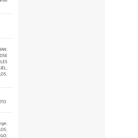
IAN
;
OSE
ELES
UEL
;
LOS
;
RTO
rge
;
LOS
;
IGO
;