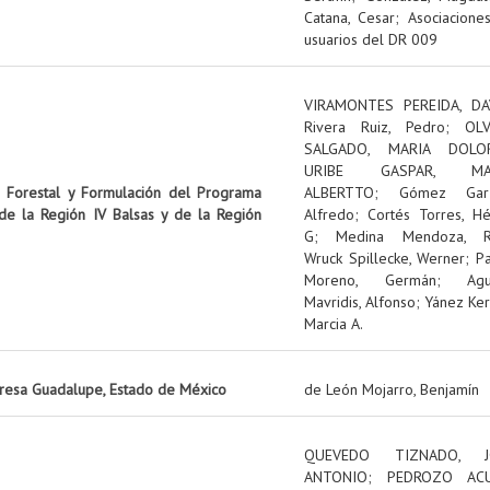
Catana, Cesar
;
Asociacione
usuarios del DR 009
VIRAMONTES PEREIDA, DA
Rivera Ruiz, Pedro
;
OL
SALGADO, MARIA DOLO
URIBE GASPAR, MA
n Forestal y Formulación del Programa
ALBERTTO
;
Gómez Garz
 de la Región IV Balsas y de la Región
Alfredo
;
Cortés Torres, Hé
G
;
Medina Mendoza, R
Wruck Spillecke, Werner
;
P
Moreno, Germán
;
Ag
Mavridis, Alfonso
;
Yánez Ker
Marcia A.
presa Guadalupe, Estado de México
de León Mojarro, Benjamín
QUEVEDO TIZNADO, J
ANTONIO
;
PEDROZO ACU