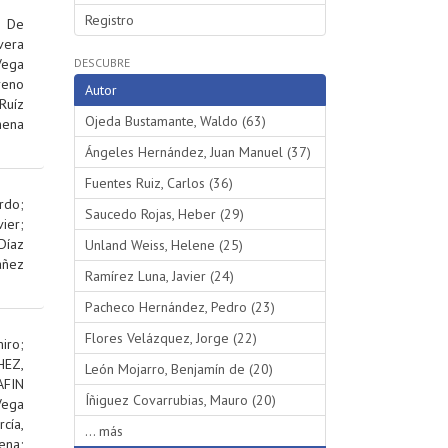
Registro
;
De
vera
Vega
DESCUBRE
reno
Autor
Ruíz
Ojeda Bustamante, Waldo (63)
hena
Ángeles Hernández, Juan Manuel (37)
Fuentes Ruiz, Carlos (36)
rdo
;
Saucedo Rojas, Heber (29)
ier
;
Díaz
Unland Weiss, Helene (25)
añez
Ramírez Luna, Javier (24)
Pacheco Hernández, Pedro (23)
Flores Velázquez, Jorge (22)
iro
;
EZ,
León Mojarro, Benjamín de (20)
AFIN
Íñiguez Covarrubias, Mauro (20)
Vega
rcía,
... más
ena
;