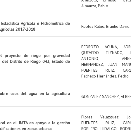
Almanza, Pablo
Estadística Agrícola e Hidrométrica de
Robles Rubio, Braulio David
 Agrícolas 2017-2018
PEDROZO ACUÑA, ADR
QUEVEDO TIZNADO, J
el proyecto de riego por gravedad
ANTONIO
;
ANG
s del Distrito de Riego 043, Estado de
HERNANDEZ, JUAN MAN
FUENTES RUIZ, CAR
Pacheco Hernández, Pedro
obre usos del agua en la agricultura
GONZALEZ SANCHEZ, ALBE
Flores Velazquez, Jo
tical en el IMTA en apoyo a la gestión
FUENTES RUIZ, CAR
edificaciones en zonas urbanas
ROBLERO HIDALGO, RODR