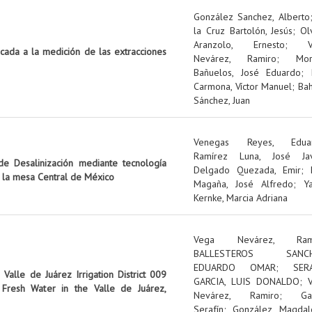
González Sanchez, Alberto
la Cruz Bartolón, Jesús
;
Ol
Aranzolo, Ernesto
;
icada a la medición de las extracciones
Nevárez, Ramiro
;
Mo
Bañuelos, José Eduardo
;
Carmona, Víctor Manuel
;
Ba
Sánchez, Juan
Venegas Reyes, Edua
Ramírez Luna, José Jav
e Desalinización mediante tecnología
Delgado Quezada, Emir
;
n la mesa Central de México
Magaña, José Alfredo
;
Y
Kernke, Marcia Adriana
Vega Nevárez, Ram
BALLESTEROS SANCH
EDUARDO OMAR
;
SER
Valle de Juárez Irrigation District 009
GARCIA, LUIS DONALDO
;
Fresh Water in the Valle de Juárez,
Nevárez, Ramiro
;
Ga
Serafín
;
González, Magdal