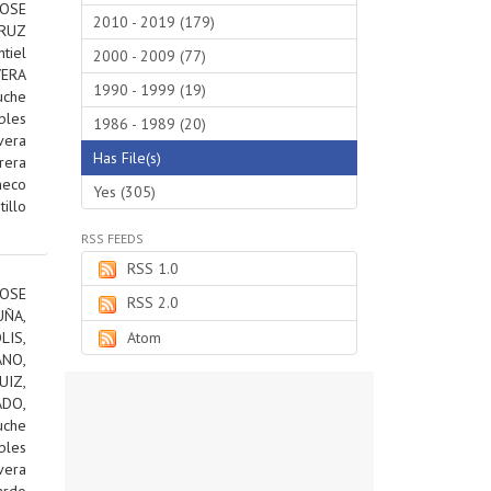
JOSE
2010 - 2019 (179)
RUZ
tiel
2000 - 2009 (77)
VERA
1990 - 1999 (19)
uche
bles
1986 - 1989 (20)
vera
Has File(s)
rera
heco
Yes (305)
tillo
RSS FEEDS
RSS 1.0
OSE
RSS 2.0
ÑA,
IS,
Atom
ANO,
IZ,
DO,
uche
bles
vera
ardo