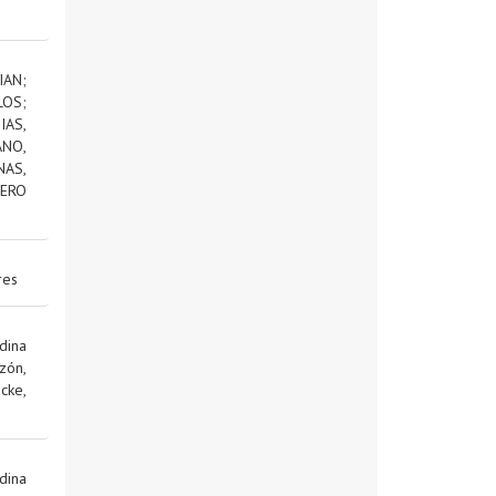
IAN
;
LOS
;
AS,
NO,
NAS,
ERO
res
dina
zón,
cke,
dina