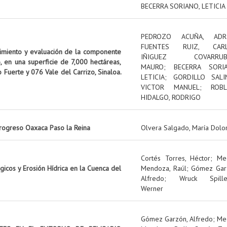
BECERRA SORIANO, LETICIA
PEDROZO ACUÑA, ADR
FUENTES RUIZ, CAR
uimiento y evaluación de la componente
IÑIGUEZ COVARRUBI
, en una superficie de 7,000 hectáreas,
MAURO
;
BECERRA SORIA
o Fuerte y 076 Vale del Carrizo, Sinaloa.
LETICIA
;
GORDILLO SALI
VICTOR MANUEL
;
ROBL
HIDALGO, RODRIGO
rogreso Oaxaca Paso la Reina
Olvera Salgado, María Dolo
Cortés Torres, Héctor
;
Me
icos y Erosión Hídrica en la Cuenca del
Mendoza, Raúl
;
Gómez Gar
Alfredo
;
Wruck Spille
Werner
Gómez Garzón, Alfredo
;
Me