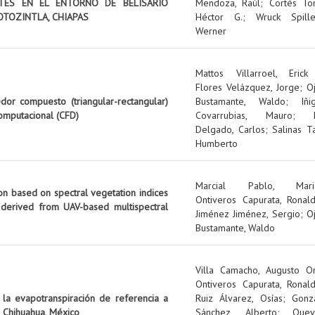
NTES EN EL ENTORNO DE BELISARIO
Mendoza, Raúl
;
Cortés Tor
OTOZINTLA, CHIAPAS
Héctor G.
;
Wruck Spille
Werner
Mattos Villarroel, Erick
Flores Velázquez, Jorge
;
O
edor compuesto (triangular-rectangular)
Bustamante, Waldo
;
Iñi
omputacional (CFD)
Covarrubias, Mauro
;
Delgado, Carlos
;
Salinas Ta
Humberto
Marcial Pablo, Mari
on based on spectral vegetation indices
Ontiveros Capurata, Ronal
 derived from UAV-based multispectral
Jiménez Jiménez, Sergio
;
O
Bustamante, Waldo
Villa Camacho, Augusto O
Ontiveros Capurata, Ronal
 la evapotranspiración de referencia a
Ruiz Álvarez, Osías
;
Gonz
 Chihuahua, México
Sánchez, Alberto
;
Quev