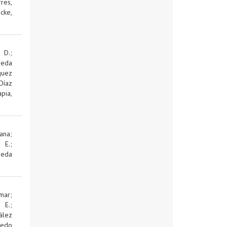
res,
cke,
 D.
;
jeda
guez
Díaz
pia,
ana
;
d E.
;
jeda
mar
;
d E.
;
ález
edo