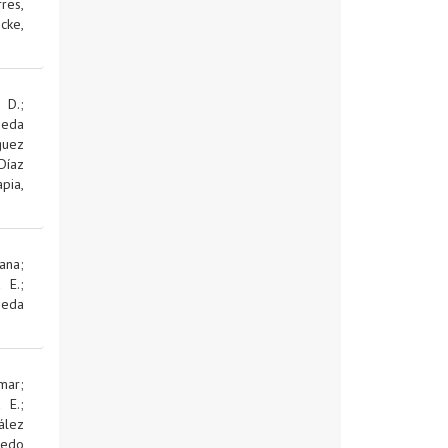
res,
cke,
 D.
;
jeda
guez
Díaz
pia,
ana
;
d E.
;
jeda
mar
;
d E.
;
ález
edo