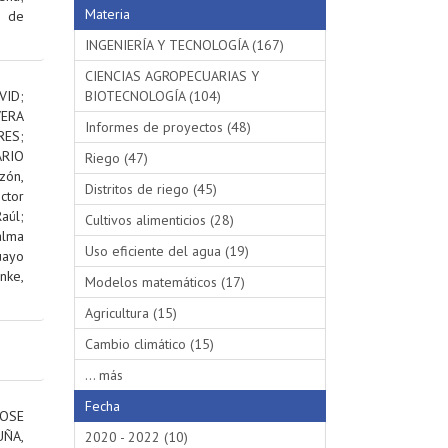
Materia
s de
INGENIERÍA Y TECNOLOGÍA (167)
CIENCIAS AGROPECUARIAS Y
VID
;
BIOTECNOLOGÍA (104)
VERA
Informes de proyectos (48)
RES
;
RIO
Riego (47)
ón,
Distritos de riego (45)
ctor
aúl
;
Cultivos alimenticios (28)
alma
Uso eficiente del agua (19)
uayo
nke,
Modelos matemáticos (17)
Agricultura (15)
Cambio climático (15)
... más
Fecha
OSE
ÑA,
2020 - 2022 (10)