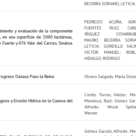
BECERRA SORIANO, LETICIA
PEDROZO ACUÑA, ADR
FUENTES RUIZ, CAR
uimiento y evaluación de la componente
IÑIGUEZ COVARRUBI
, en una superficie de 7,000 hectáreas,
MAURO
;
BECERRA SORIA
o Fuerte y 076 Vale del Carrizo, Sinaloa.
LETICIA
;
GORDILLO SALI
VICTOR MANUEL
;
ROBL
HIDALGO, RODRIGO
rogreso Oaxaca Paso la Reina
Olvera Salgado, María Dolo
Cortés Torres, Héctor
;
Me
icos y Erosión Hídrica en la Cuenca del
Mendoza, Raúl
;
Gómez Gar
Alfredo
;
Wruck Spille
Werner
Gómez Garzón, Alfredo
;
Me