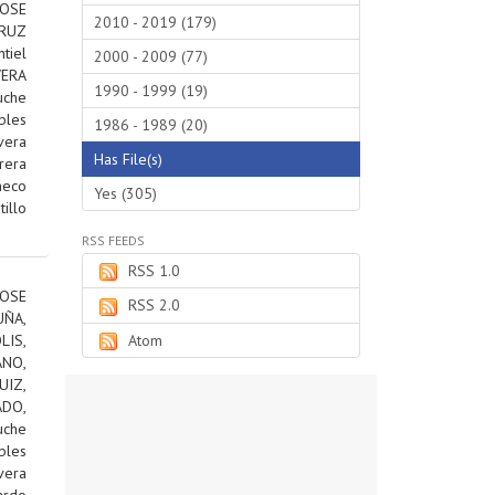
JOSE
2010 - 2019 (179)
RUZ
tiel
2000 - 2009 (77)
VERA
1990 - 1999 (19)
uche
bles
1986 - 1989 (20)
vera
Has File(s)
rera
heco
Yes (305)
tillo
RSS FEEDS
RSS 1.0
OSE
RSS 2.0
ÑA,
IS,
Atom
ANO,
IZ,
DO,
uche
bles
vera
ardo