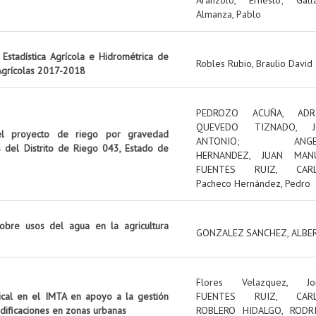
Almanza, Pablo
Estadística Agrícola e Hidrométrica de
Robles Rubio, Braulio David
 Agrícolas 2017-2018
PEDROZO ACUÑA, ADR
QUEVEDO TIZNADO, J
el proyecto de riego por gravedad
ANTONIO
;
ANG
s del Distrito de Riego 043, Estado de
HERNANDEZ, JUAN MAN
FUENTES RUIZ, CAR
Pacheco Hernández, Pedro
obre usos del agua en la agricultura
GONZALEZ SANCHEZ, ALBE
Flores Velazquez, Jo
tical en el IMTA en apoyo a la gestión
FUENTES RUIZ, CAR
edificaciones en zonas urbanas
ROBLERO HIDALGO, RODR