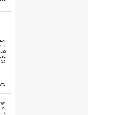
IAN
;
OSE
ELES
UEL
;
LOS
;
RTO
rge
;
LOS
;
IGO
;