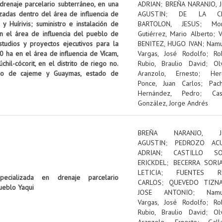
 drenaje parcelario subterráneo, en una
ADRIAN
;
BREÑA NARANJO, 
izadas dentro del área de influencia de
AGUSTIN
;
DE LA C
 Huírivis; suministro e instalación de
BARTOLON, JESUS
;
Mon
n el área de influencia del pueblo de
Gutiérrez, Mario Alberto
;
tudios y proyectos ejecutivos para la
BENITEZ, HUGO IVAN
;
Nam
0 ha en el área de influencia de Vícam,
Vargas, José Rodolfo
;
Ro
il-cócorit, en el distrito de riego no.
Rubio, Braulio David
;
Ol
pio de cajeme y Guaymas, estado de
Aranzolo, Ernesto
;
Her
Ponce, Juan Carlos
;
Pac
Hernández, Pedro
;
Cas
González, Jorge Andrés
BREÑA NARANJO, J
AGUSTIN
;
PEDROZO ACU
ADRIAN
;
CASTILLO SOL
ERICKDEL
;
BECERRA SORI
LETICIA
;
FUENTES RU
pecializada en drenaje parcelario
CARLOS
;
QUEVEDO TIZNA
ueblo Yaqui
JOSE ANTONIO
;
Nam
Vargas, José Rodolfo
;
Ro
Rubio, Braulio David
;
Ol
Aranzolo, Ernesto
;
Gall