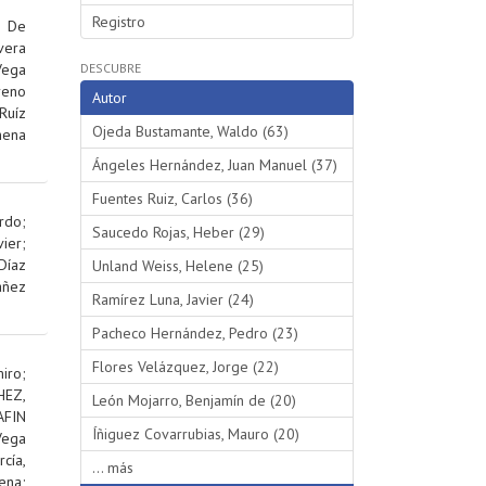
Registro
;
De
vera
Vega
DESCUBRE
reno
Autor
Ruíz
Ojeda Bustamante, Waldo (63)
hena
Ángeles Hernández, Juan Manuel (37)
Fuentes Ruiz, Carlos (36)
rdo
;
Saucedo Rojas, Heber (29)
ier
;
Díaz
Unland Weiss, Helene (25)
añez
Ramírez Luna, Javier (24)
Pacheco Hernández, Pedro (23)
Flores Velázquez, Jorge (22)
iro
;
EZ,
León Mojarro, Benjamín de (20)
AFIN
Íñiguez Covarrubias, Mauro (20)
Vega
rcía,
... más
ena
;