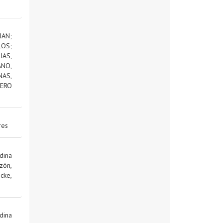
IAN
;
LOS
;
AS,
NO,
NAS,
ERO
res
dina
zón,
cke,
dina