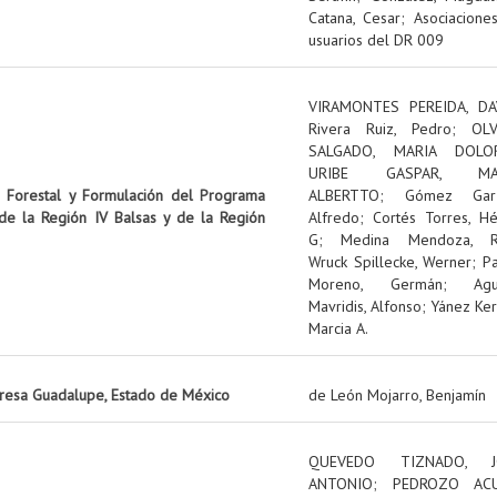
Catana, Cesar
;
Asociacione
usuarios del DR 009
VIRAMONTES PEREIDA, DA
Rivera Ruiz, Pedro
;
OL
SALGADO, MARIA DOLO
URIBE GASPAR, MA
n Forestal y Formulación del Programa
ALBERTTO
;
Gómez Garz
 de la Región IV Balsas y de la Región
Alfredo
;
Cortés Torres, Hé
G
;
Medina Mendoza, R
Wruck Spillecke, Werner
;
P
Moreno, Germán
;
Ag
Mavridis, Alfonso
;
Yánez Ker
Marcia A.
presa Guadalupe, Estado de México
de León Mojarro, Benjamín
QUEVEDO TIZNADO, J
ANTONIO
;
PEDROZO ACU