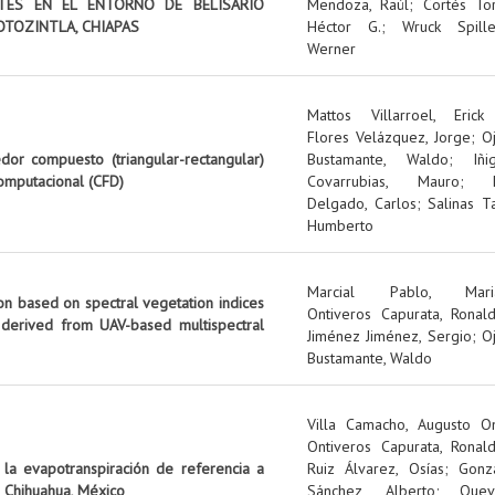
NTES EN EL ENTORNO DE BELISARIO
Mendoza, Raúl
;
Cortés Tor
OTOZINTLA, CHIAPAS
Héctor G.
;
Wruck Spille
Werner
Mattos Villarroel, Erick
Flores Velázquez, Jorge
;
O
edor compuesto (triangular-rectangular)
Bustamante, Waldo
;
Iñi
omputacional (CFD)
Covarrubias, Mauro
;
Delgado, Carlos
;
Salinas Ta
Humberto
Marcial Pablo, Mari
on based on spectral vegetation indices
Ontiveros Capurata, Ronal
 derived from UAV-based multispectral
Jiménez Jiménez, Sergio
;
O
Bustamante, Waldo
Villa Camacho, Augusto O
Ontiveros Capurata, Ronal
 la evapotranspiración de referencia a
Ruiz Álvarez, Osías
;
Gonz
 Chihuahua, México
Sánchez, Alberto
;
Quev