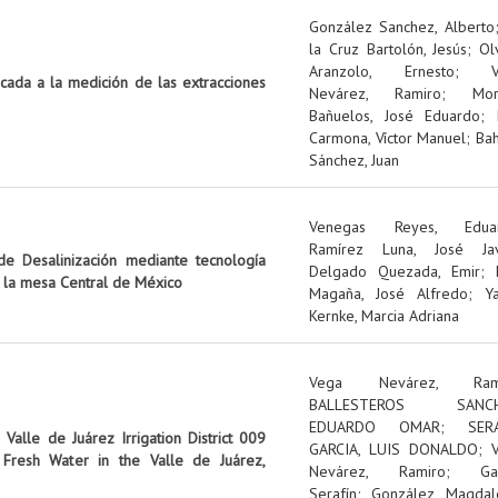
González Sanchez, Alberto
la Cruz Bartolón, Jesús
;
Ol
Aranzolo, Ernesto
;
icada a la medición de las extracciones
Nevárez, Ramiro
;
Mo
Bañuelos, José Eduardo
;
Carmona, Víctor Manuel
;
Ba
Sánchez, Juan
Venegas Reyes, Edua
Ramírez Luna, José Jav
e Desalinización mediante tecnología
Delgado Quezada, Emir
;
n la mesa Central de México
Magaña, José Alfredo
;
Y
Kernke, Marcia Adriana
Vega Nevárez, Ram
BALLESTEROS SANCH
EDUARDO OMAR
;
SER
Valle de Juárez Irrigation District 009
GARCIA, LUIS DONALDO
;
Fresh Water in the Valle de Juárez,
Nevárez, Ramiro
;
Ga
Serafín
;
González, Magdal