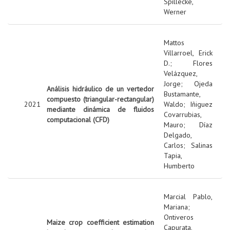
Spillecke,
Werner
Mattos
Villarroel, Erick
D.
;
Flores
Velázquez,
Jorge
;
Ojeda
Análisis hidráulico de un vertedor
Bustamante,
compuesto (triangular-rectangular)
2021
Waldo
;
Iñiguez
mediante dinámica de fluidos
Covarrubias,
computacional (CFD)
Mauro
;
Díaz
Delgado,
Carlos
;
Salinas
Tapia,
Humberto
Marcial Pablo,
Mariana
;
Ontiveros
Maize crop coefficient estimation
Capurata,