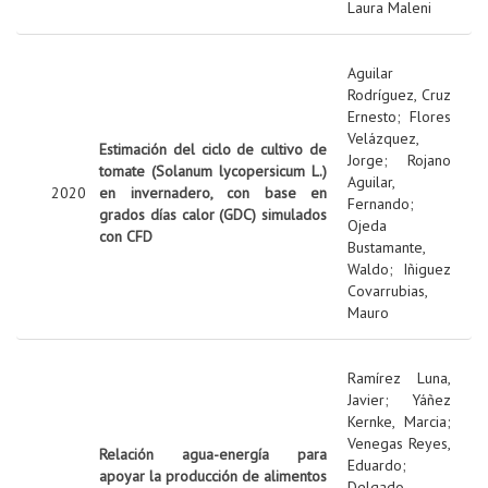
Laura Maleni
Aguilar
Rodríguez, Cruz
Ernesto
;
Flores
Velázquez,
Estimación del ciclo de cultivo de
Jorge
;
Rojano
tomate (Solanum lycopersicum L.)
Aguilar,
2020
en invernadero, con base en
Fernando
;
grados días calor (GDC) simulados
Ojeda
con CFD
Bustamante,
Waldo
;
Iñiguez
Covarrubias,
Mauro
Ramírez Luna,
Javier
;
Yáñez
Kernke, Marcia
;
Venegas Reyes,
Relación agua-energía para
Eduardo
;
apoyar la producción de alimentos
Delgado