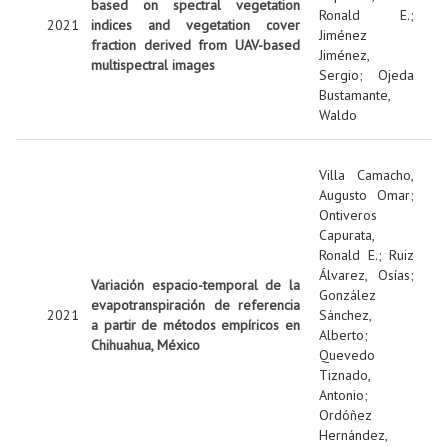
based on spectral vegetation
Ronald E.
;
2021
indices and vegetation cover
Jiménez
fraction derived from UAV-based
Jiménez,
multispectral images
Sergio
;
Ojeda
Bustamante,
Waldo
Villa Camacho,
Augusto Omar
;
Ontiveros
Capurata,
Ronald E.
;
Ruiz
Álvarez, Osías
;
Variación espacio-temporal de la
González
evapotranspiración de referencia
2021
Sánchez,
a partir de métodos empíricos en
Alberto
;
Chihuahua, México
Quevedo
Tiznado,
Antonio
;
Ordóñez
Hernández,