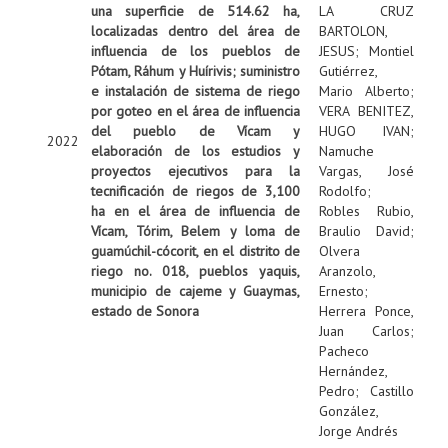
una superficie de 514.62 ha,
LA CRUZ
localizadas dentro del área de
BARTOLON,
influencia de los pueblos de
JESUS
;
Montiel
Pótam, Ráhum y Huírivis; suministro
Gutiérrez,
e instalación de sistema de riego
Mario Alberto
;
por goteo en el área de influencia
VERA BENITEZ,
del pueblo de Vícam y
HUGO IVAN
;
2022
elaboración de los estudios y
Namuche
proyectos ejecutivos para la
Vargas, José
tecnificación de riegos de 3,100
Rodolfo
;
ha en el área de influencia de
Robles Rubio,
Vícam, Tórim, Belem y loma de
Braulio David
;
guamúchil-cócorit, en el distrito de
Olvera
riego no. 018, pueblos yaquis,
Aranzolo,
municipio de cajeme y Guaymas,
Ernesto
;
estado de Sonora
Herrera Ponce,
Juan Carlos
;
Pacheco
Hernández,
Pedro
;
Castillo
González,
Jorge Andrés