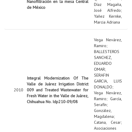
Nanofiltración en la mesa Central
Díaz Magaña,
de México
José Alfredo
;
Yañez Kernke,
Marcia Adriana
Vega Nevárez,
Ramiro
;
BALLESTEROS
SANCHEZ,
EDUARDO
OMAR
;
SERAFIN
Integral Modernization Of The
GARCIA, LUIS
Valle de Juárez Irrigation District
DONALDO
;
2010
009 and Treated Wastewater for
Vega Nevárez,
Fresh Water in the Valle de Juárez,
Ramiro
;
García,
Chihuahua No. Idp210-09/08
Serafín
;
González,
Magdalena
;
Catana, Cesar
;
Asociaciones