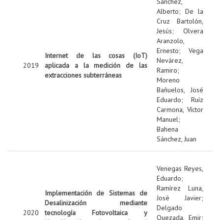
Sanchez,
Alberto
;
De la
Cruz Bartolón,
Jesús
;
Olvera
Aranzolo,
Ernesto
;
Vega
Internet de las cosas (IoT)
Nevárez,
2019
aplicada a la medición de las
Ramiro
;
extracciones subterráneas
Moreno
Bañuelos, José
Eduardo
;
Ruíz
Carmona, Víctor
Manuel
;
Bahena
Sánchez, Juan
Venegas Reyes,
Eduardo
;
Ramírez Luna,
Implementación de Sistemas de
José Javier
;
Desalinización mediante
Delgado
2020
tecnología Fotovoltaica y
Quezada, Emir
;