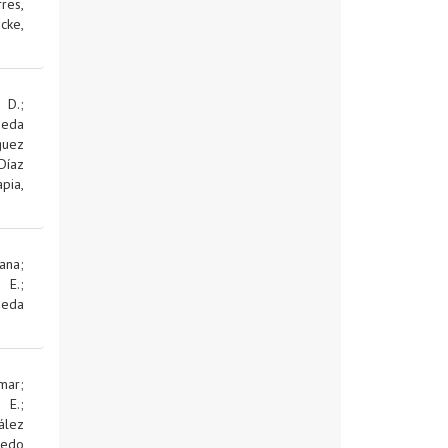
res,
cke,
 D.
;
jeda
guez
Díaz
pia,
ana
;
d E.
;
jeda
mar
;
d E.
;
ález
edo