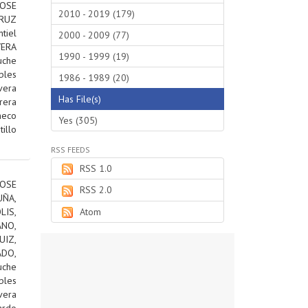
JOSE
2010 - 2019 (179)
RUZ
tiel
2000 - 2009 (77)
VERA
1990 - 1999 (19)
uche
bles
1986 - 1989 (20)
vera
Has File(s)
rera
heco
Yes (305)
tillo
RSS FEEDS
RSS 1.0
OSE
RSS 2.0
ÑA,
IS,
Atom
ANO,
IZ,
DO,
uche
bles
vera
ardo