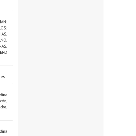
IAN
;
LOS
;
AS,
NO,
NAS,
ERO
res
dina
zón,
cke,
dina