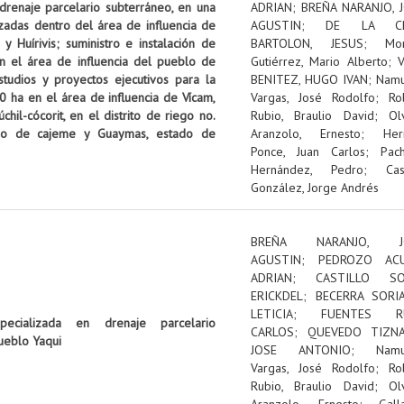
 drenaje parcelario subterráneo, en una
ADRIAN
;
BREÑA NARANJO, 
izadas dentro del área de influencia de
AGUSTIN
;
DE LA C
 Huírivis; suministro e instalación de
BARTOLON, JESUS
;
Mon
n el área de influencia del pueblo de
Gutiérrez, Mario Alberto
;
tudios y proyectos ejecutivos para la
BENITEZ, HUGO IVAN
;
Nam
0 ha en el área de influencia de Vícam,
Vargas, José Rodolfo
;
Ro
il-cócorit, en el distrito de riego no.
Rubio, Braulio David
;
Ol
pio de cajeme y Guaymas, estado de
Aranzolo, Ernesto
;
Her
Ponce, Juan Carlos
;
Pac
Hernández, Pedro
;
Cas
González, Jorge Andrés
BREÑA NARANJO, J
AGUSTIN
;
PEDROZO ACU
ADRIAN
;
CASTILLO SOL
ERICKDEL
;
BECERRA SORI
LETICIA
;
FUENTES RU
pecializada en drenaje parcelario
CARLOS
;
QUEVEDO TIZNA
ueblo Yaqui
JOSE ANTONIO
;
Nam
Vargas, José Rodolfo
;
Ro
Rubio, Braulio David
;
Ol
Aranzolo, Ernesto
;
Gall