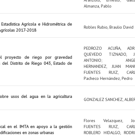
Almanza, Pablo
Estadística Agrícola e Hidrométrica de
Robles Rubio, Braulio David
 Agrícolas 2017-2018
PEDROZO ACUÑA, ADR
QUEVEDO TIZNADO, J
el proyecto de riego por gravedad
ANTONIO
;
ANG
s del Distrito de Riego 043, Estado de
HERNANDEZ, JUAN MAN
FUENTES RUIZ, CAR
Pacheco Hernández, Pedro
obre usos del agua en la agricultura
GONZALEZ SANCHEZ, ALBE
Flores Velazquez, Jo
tical en el IMTA en apoyo a la gestión
FUENTES RUIZ, CAR
edificaciones en zonas urbanas
ROBLERO HIDALGO, RODR