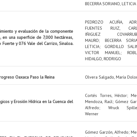
BECERRA SORIANO, LETICIA
PEDROZO ACUÑA, ADR
FUENTES RUIZ, CAR
uimiento y evaluación de la componente
IÑIGUEZ COVARRUBI
, en una superficie de 7,000 hectáreas,
MAURO
;
BECERRA SORIA
o Fuerte y 076 Vale del Carrizo, Sinaloa.
LETICIA
;
GORDILLO SALI
VICTOR MANUEL
;
ROBL
HIDALGO, RODRIGO
rogreso Oaxaca Paso la Reina
Olvera Salgado, María Dolo
Cortés Torres, Héctor
;
Me
icos y Erosión Hídrica en la Cuenca del
Mendoza, Raúl
;
Gómez Gar
Alfredo
;
Wruck Spille
Werner
Gómez Garzón, Alfredo
;
Me