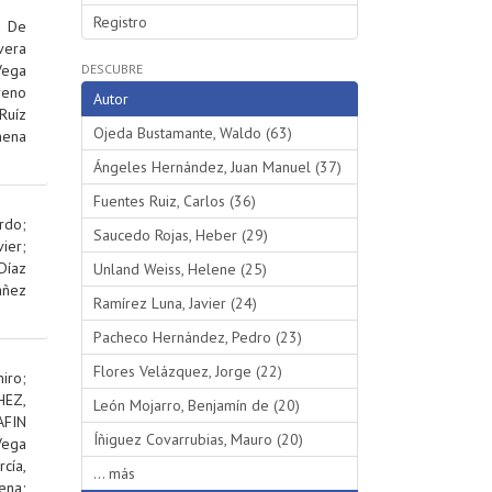
Registro
;
De
vera
Vega
DESCUBRE
reno
Autor
Ruíz
Ojeda Bustamante, Waldo (63)
hena
Ángeles Hernández, Juan Manuel (37)
Fuentes Ruiz, Carlos (36)
rdo
;
Saucedo Rojas, Heber (29)
ier
;
Díaz
Unland Weiss, Helene (25)
añez
Ramírez Luna, Javier (24)
Pacheco Hernández, Pedro (23)
Flores Velázquez, Jorge (22)
iro
;
EZ,
León Mojarro, Benjamín de (20)
AFIN
Íñiguez Covarrubias, Mauro (20)
Vega
rcía,
... más
ena
;