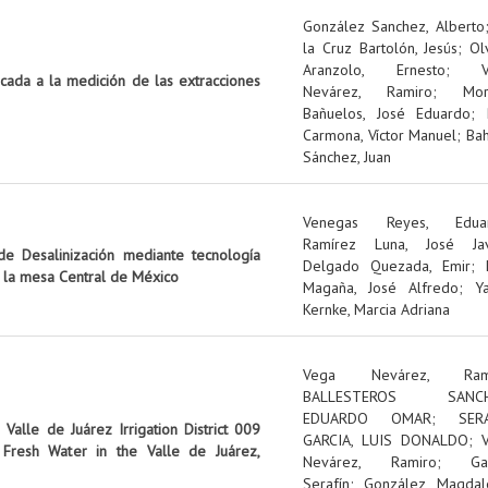
González Sanchez, Alberto
la Cruz Bartolón, Jesús
;
Ol
Aranzolo, Ernesto
;
icada a la medición de las extracciones
Nevárez, Ramiro
;
Mo
Bañuelos, José Eduardo
;
Carmona, Víctor Manuel
;
Ba
Sánchez, Juan
Venegas Reyes, Edua
Ramírez Luna, José Jav
e Desalinización mediante tecnología
Delgado Quezada, Emir
;
n la mesa Central de México
Magaña, José Alfredo
;
Y
Kernke, Marcia Adriana
Vega Nevárez, Ram
BALLESTEROS SANCH
EDUARDO OMAR
;
SER
Valle de Juárez Irrigation District 009
GARCIA, LUIS DONALDO
;
Fresh Water in the Valle de Juárez,
Nevárez, Ramiro
;
Ga
Serafín
;
González, Magdal