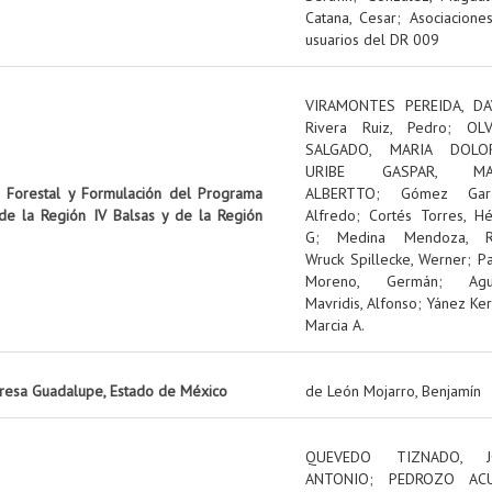
Catana, Cesar
;
Asociacione
usuarios del DR 009
VIRAMONTES PEREIDA, DA
Rivera Ruiz, Pedro
;
OL
SALGADO, MARIA DOLO
URIBE GASPAR, MA
n Forestal y Formulación del Programa
ALBERTTO
;
Gómez Garz
 de la Región IV Balsas y de la Región
Alfredo
;
Cortés Torres, Hé
G
;
Medina Mendoza, R
Wruck Spillecke, Werner
;
P
Moreno, Germán
;
Ag
Mavridis, Alfonso
;
Yánez Ker
Marcia A.
presa Guadalupe, Estado de México
de León Mojarro, Benjamín
QUEVEDO TIZNADO, J
ANTONIO
;
PEDROZO ACU