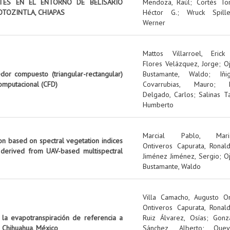
NTES EN EL ENTORNO DE BELISARIO
Mendoza, Raúl
;
Cortés Tor
OTOZINTLA, CHIAPAS
Héctor G.
;
Wruck Spille
Werner
Mattos Villarroel, Erick
Flores Velázquez, Jorge
;
O
edor compuesto (triangular-rectangular)
Bustamante, Waldo
;
Iñi
omputacional (CFD)
Covarrubias, Mauro
;
Delgado, Carlos
;
Salinas Ta
Humberto
Marcial Pablo, Mari
on based on spectral vegetation indices
Ontiveros Capurata, Ronal
 derived from UAV-based multispectral
Jiménez Jiménez, Sergio
;
O
Bustamante, Waldo
Villa Camacho, Augusto O
Ontiveros Capurata, Ronal
 la evapotranspiración de referencia a
Ruiz Álvarez, Osías
;
Gonz
 Chihuahua, México
Sánchez, Alberto
;
Quev