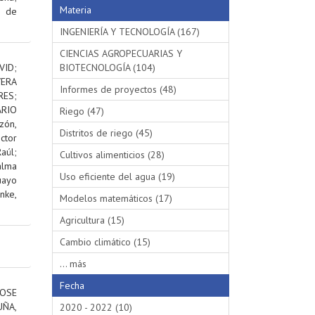
Materia
s de
INGENIERÍA Y TECNOLOGÍA (167)
CIENCIAS AGROPECUARIAS Y
VID
;
BIOTECNOLOGÍA (104)
VERA
Informes de proyectos (48)
RES
;
RIO
Riego (47)
ón,
Distritos de riego (45)
ctor
aúl
;
Cultivos alimenticios (28)
alma
Uso eficiente del agua (19)
uayo
nke,
Modelos matemáticos (17)
Agricultura (15)
Cambio climático (15)
... más
Fecha
OSE
ÑA,
2020 - 2022 (10)