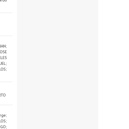
IAN
;
OSE
ELES
UEL
;
LOS
;
RTO
rge
;
LOS
;
IGO
;