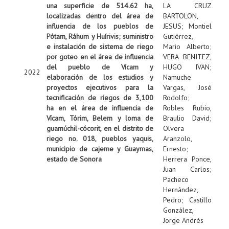
una superficie de 514.62 ha,
LA CRUZ
localizadas dentro del área de
BARTOLON,
influencia de los pueblos de
JESUS
;
Montiel
Pótam, Ráhum y Huírivis; suministro
Gutiérrez,
e instalación de sistema de riego
Mario Alberto
;
por goteo en el área de influencia
VERA BENITEZ,
del pueblo de Vícam y
HUGO IVAN
;
2022
elaboración de los estudios y
Namuche
proyectos ejecutivos para la
Vargas, José
tecnificación de riegos de 3,100
Rodolfo
;
ha en el área de influencia de
Robles Rubio,
Vícam, Tórim, Belem y loma de
Braulio David
;
guamúchil-cócorit, en el distrito de
Olvera
riego no. 018, pueblos yaquis,
Aranzolo,
municipio de cajeme y Guaymas,
Ernesto
;
estado de Sonora
Herrera Ponce,
Juan Carlos
;
Pacheco
Hernández,
Pedro
;
Castillo
González,
Jorge Andrés