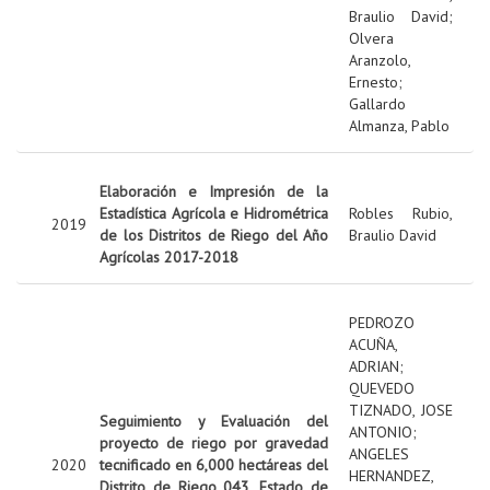
Braulio David
;
Olvera
Aranzolo,
Ernesto
;
Gallardo
Almanza, Pablo
Elaboración e Impresión de la
Estadística Agrícola e Hidrométrica
Robles Rubio,
2019
de los Distritos de Riego del Año
Braulio David
Agrícolas 2017-2018
PEDROZO
ACUÑA,
ADRIAN
;
QUEVEDO
TIZNADO, JOSE
Seguimiento y Evaluación del
ANTONIO
;
proyecto de riego por gravedad
ANGELES
2020
tecnificado en 6,000 hectáreas del
HERNANDEZ,
Distrito de Riego 043, Estado de