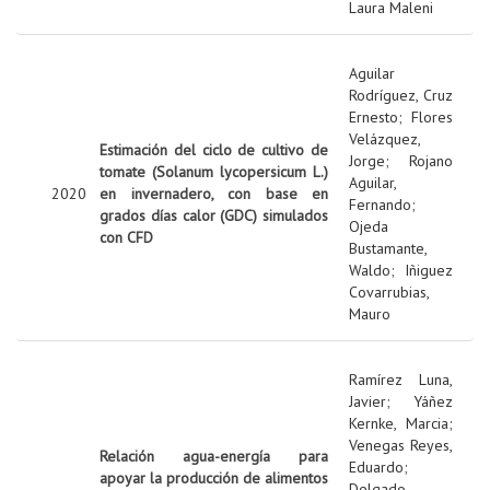
Laura Maleni
Aguilar
Rodríguez, Cruz
Ernesto
;
Flores
Velázquez,
Estimación del ciclo de cultivo de
Jorge
;
Rojano
tomate (Solanum lycopersicum L.)
Aguilar,
2020
en invernadero, con base en
Fernando
;
grados días calor (GDC) simulados
Ojeda
con CFD
Bustamante,
Waldo
;
Iñiguez
Covarrubias,
Mauro
Ramírez Luna,
Javier
;
Yáñez
Kernke, Marcia
;
Venegas Reyes,
Relación agua-energía para
Eduardo
;
apoyar la producción de alimentos
Delgado