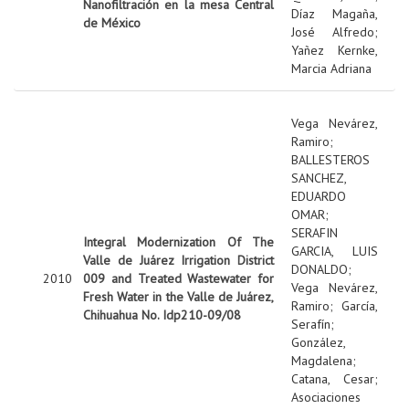
Nanofiltración en la mesa Central
Díaz Magaña,
de México
José Alfredo
;
Yañez Kernke,
Marcia Adriana
Vega Nevárez,
Ramiro
;
BALLESTEROS
SANCHEZ,
EDUARDO
OMAR
;
SERAFIN
Integral Modernization Of The
GARCIA, LUIS
Valle de Juárez Irrigation District
DONALDO
;
2010
009 and Treated Wastewater for
Vega Nevárez,
Fresh Water in the Valle de Juárez,
Ramiro
;
García,
Chihuahua No. Idp210-09/08
Serafín
;
González,
Magdalena
;
Catana, Cesar
;
Asociaciones