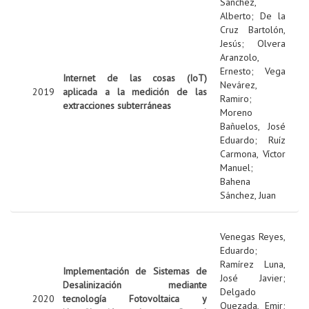
Sanchez,
Alberto
;
De la
Cruz Bartolón,
Jesús
;
Olvera
Aranzolo,
Ernesto
;
Vega
Internet de las cosas (IoT)
Nevárez,
2019
aplicada a la medición de las
Ramiro
;
extracciones subterráneas
Moreno
Bañuelos, José
Eduardo
;
Ruíz
Carmona, Víctor
Manuel
;
Bahena
Sánchez, Juan
Venegas Reyes,
Eduardo
;
Ramírez Luna,
Implementación de Sistemas de
José Javier
;
Desalinización mediante
Delgado
2020
tecnología Fotovoltaica y
Quezada, Emir
;