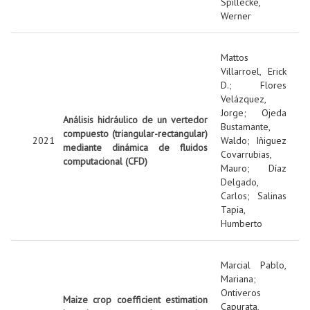
Spillecke,
Werner
Mattos
Villarroel, Erick
D.
;
Flores
Velázquez,
Jorge
;
Ojeda
Análisis hidráulico de un vertedor
Bustamante,
compuesto (triangular-rectangular)
2021
Waldo
;
Iñiguez
mediante dinámica de fluidos
Covarrubias,
computacional (CFD)
Mauro
;
Díaz
Delgado,
Carlos
;
Salinas
Tapia,
Humberto
Marcial Pablo,
Mariana
;
Ontiveros
Maize crop coefficient estimation
Capurata,