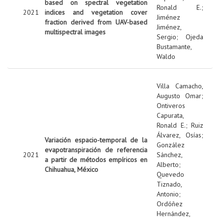
based on spectral vegetation
Ronald E.
;
2021
indices and vegetation cover
Jiménez
fraction derived from UAV-based
Jiménez,
multispectral images
Sergio
;
Ojeda
Bustamante,
Waldo
Villa Camacho,
Augusto Omar
;
Ontiveros
Capurata,
Ronald E.
;
Ruiz
Álvarez, Osías
;
Variación espacio-temporal de la
González
evapotranspiración de referencia
2021
Sánchez,
a partir de métodos empíricos en
Alberto
;
Chihuahua, México
Quevedo
Tiznado,
Antonio
;
Ordóñez
Hernández,