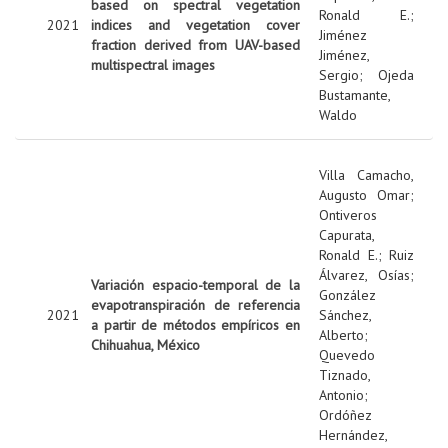
based on spectral vegetation
Ronald E.
;
2021
indices and vegetation cover
Jiménez
fraction derived from UAV-based
Jiménez,
multispectral images
Sergio
;
Ojeda
Bustamante,
Waldo
Villa Camacho,
Augusto Omar
;
Ontiveros
Capurata,
Ronald E.
;
Ruiz
Álvarez, Osías
;
Variación espacio-temporal de la
González
evapotranspiración de referencia
2021
Sánchez,
a partir de métodos empíricos en
Alberto
;
Chihuahua, México
Quevedo
Tiznado,
Antonio
;
Ordóñez
Hernández,