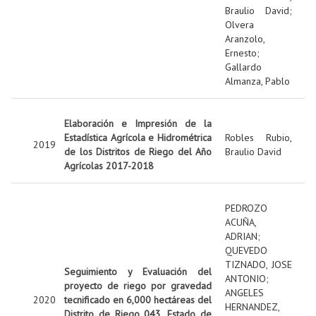
Braulio David
;
Olvera
Aranzolo,
Ernesto
;
Gallardo
Almanza, Pablo
Elaboración e Impresión de la
Estadística Agrícola e Hidrométrica
Robles Rubio,
2019
de los Distritos de Riego del Año
Braulio David
Agrícolas 2017-2018
PEDROZO
ACUÑA,
ADRIAN
;
QUEVEDO
TIZNADO, JOSE
Seguimiento y Evaluación del
ANTONIO
;
proyecto de riego por gravedad
ANGELES
2020
tecnificado en 6,000 hectáreas del
HERNANDEZ,
Distrito de Riego 043, Estado de