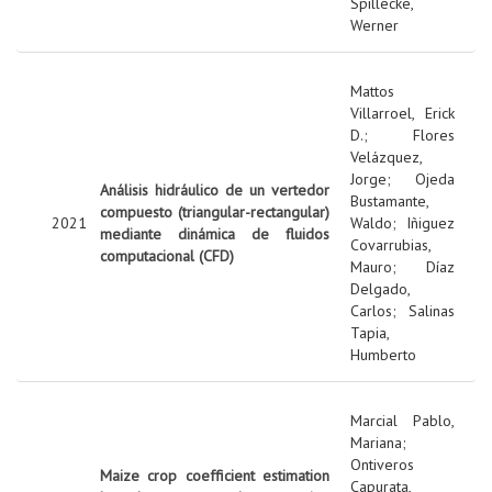
Spillecke,
Werner
Mattos
Villarroel, Erick
D.
;
Flores
Velázquez,
Jorge
;
Ojeda
Análisis hidráulico de un vertedor
Bustamante,
compuesto (triangular-rectangular)
2021
Waldo
;
Iñiguez
mediante dinámica de fluidos
Covarrubias,
computacional (CFD)
Mauro
;
Díaz
Delgado,
Carlos
;
Salinas
Tapia,
Humberto
Marcial Pablo,
Mariana
;
Ontiveros
Maize crop coefficient estimation
Capurata,