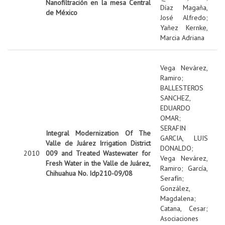
Nanofiltración en la mesa Central
Díaz Magaña,
de México
José Alfredo
;
Yañez Kernke,
Marcia Adriana
Vega Nevárez,
Ramiro
;
BALLESTEROS
SANCHEZ,
EDUARDO
OMAR
;
SERAFIN
Integral Modernization Of The
GARCIA, LUIS
Valle de Juárez Irrigation District
DONALDO
;
2010
009 and Treated Wastewater for
Vega Nevárez,
Fresh Water in the Valle de Juárez,
Ramiro
;
García,
Chihuahua No. Idp210-09/08
Serafín
;
González,
Magdalena
;
Catana, Cesar
;
Asociaciones