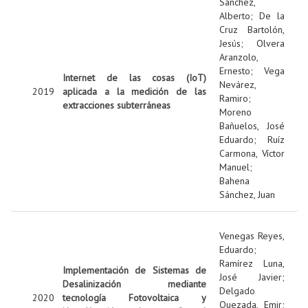
Sanchez,
Alberto
;
De la
Cruz Bartolón,
Jesús
;
Olvera
Aranzolo,
Ernesto
;
Vega
Internet de las cosas (IoT)
Nevárez,
2019
aplicada a la medición de las
Ramiro
;
extracciones subterráneas
Moreno
Bañuelos, José
Eduardo
;
Ruíz
Carmona, Víctor
Manuel
;
Bahena
Sánchez, Juan
Venegas Reyes,
Eduardo
;
Ramírez Luna,
Implementación de Sistemas de
José Javier
;
Desalinización mediante
Delgado
2020
tecnología Fotovoltaica y
Quezada, Emir
;