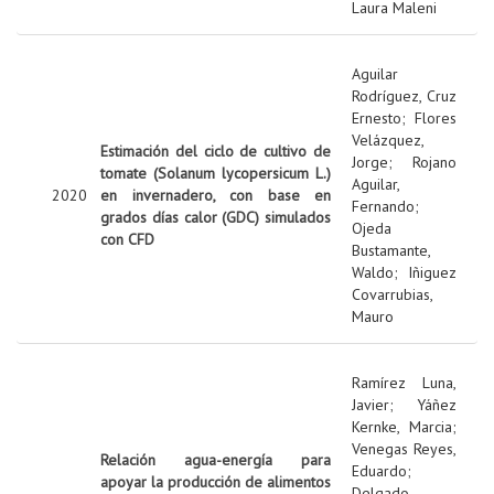
Laura Maleni
Aguilar
Rodríguez, Cruz
Ernesto
;
Flores
Velázquez,
Estimación del ciclo de cultivo de
Jorge
;
Rojano
tomate (Solanum lycopersicum L.)
Aguilar,
2020
en invernadero, con base en
Fernando
;
grados días calor (GDC) simulados
Ojeda
con CFD
Bustamante,
Waldo
;
Iñiguez
Covarrubias,
Mauro
Ramírez Luna,
Javier
;
Yáñez
Kernke, Marcia
;
Venegas Reyes,
Relación agua-energía para
Eduardo
;
apoyar la producción de alimentos
Delgado