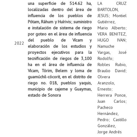
una superficie de 514.62 ha,
LA CRUZ
localizadas dentro del área de
BARTOLON,
influencia de los pueblos de
JESUS
;
Montiel
Pótam, Ráhum y Huírivis; suministro
Gutiérrez,
e instalación de sistema de riego
Mario Alberto
;
por goteo en el área de influencia
VERA BENITEZ,
del pueblo de Vícam y
HUGO IVAN
;
2022
elaboración de los estudios y
Namuche
proyectos ejecutivos para la
Vargas, José
tecnificación de riegos de 3,100
Rodolfo
;
ha en el área de influencia de
Robles Rubio,
Vícam, Tórim, Belem y loma de
Braulio David
;
guamúchil-cócorit, en el distrito de
Olvera
riego no. 018, pueblos yaquis,
Aranzolo,
municipio de cajeme y Guaymas,
Ernesto
;
estado de Sonora
Herrera Ponce,
Juan Carlos
;
Pacheco
Hernández,
Pedro
;
Castillo
González,
Jorge Andrés