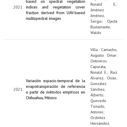
based on spectral vegetation
Ronald E.
;
2021
indices and vegetation cover
Jiménez
fraction derived from UAV-based
Jiménez,
multispectral images
Sergio
;
Ojeda
Bustamante,
Waldo
Villa Camacho,
Augusto Omar
;
Ontiveros
Capurata,
Ronald E.
;
Ruiz
Álvarez, Osías
;
Variación espacio-temporal de la
González
evapotranspiración de referencia
2021
Sánchez,
a partir de métodos empíricos en
Alberto
;
Chihuahua, México
Quevedo
Tiznado,
Antonio
;
Ordóñez
Hernández,