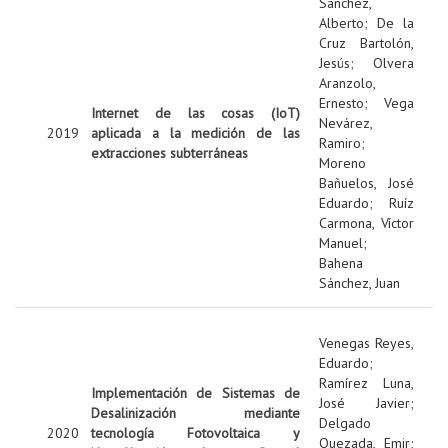
Sanchez,
Alberto
;
De la
Cruz Bartolón,
Jesús
;
Olvera
Aranzolo,
Ernesto
;
Vega
Internet de las cosas (IoT)
Nevárez,
2019
aplicada a la medición de las
Ramiro
;
extracciones subterráneas
Moreno
Bañuelos, José
Eduardo
;
Ruíz
Carmona, Víctor
Manuel
;
Bahena
Sánchez, Juan
Venegas Reyes,
Eduardo
;
Ramírez Luna,
Implementación de Sistemas de
José Javier
;
Desalinización mediante
Delgado
2020
tecnología Fotovoltaica y
Quezada, Emir
;