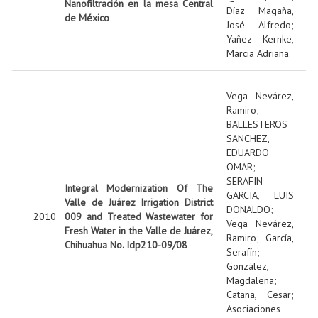
Nanofiltración en la mesa Central
Díaz Magaña,
de México
José Alfredo
;
Yañez Kernke,
Marcia Adriana
Vega Nevárez,
Ramiro
;
BALLESTEROS
SANCHEZ,
EDUARDO
OMAR
;
SERAFIN
Integral Modernization Of The
GARCIA, LUIS
Valle de Juárez Irrigation District
DONALDO
;
2010
009 and Treated Wastewater for
Vega Nevárez,
Fresh Water in the Valle de Juárez,
Ramiro
;
García,
Chihuahua No. Idp210-09/08
Serafín
;
González,
Magdalena
;
Catana, Cesar
;
Asociaciones