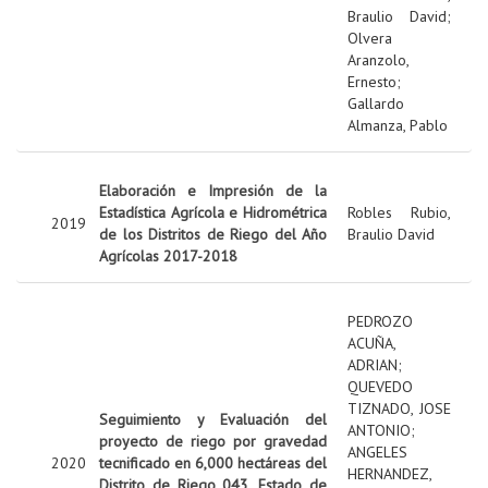
Braulio David
;
Olvera
Aranzolo,
Ernesto
;
Gallardo
Almanza, Pablo
Elaboración e Impresión de la
Estadística Agrícola e Hidrométrica
Robles Rubio,
2019
de los Distritos de Riego del Año
Braulio David
Agrícolas 2017-2018
PEDROZO
ACUÑA,
ADRIAN
;
QUEVEDO
TIZNADO, JOSE
Seguimiento y Evaluación del
ANTONIO
;
proyecto de riego por gravedad
ANGELES
2020
tecnificado en 6,000 hectáreas del
HERNANDEZ,
Distrito de Riego 043, Estado de