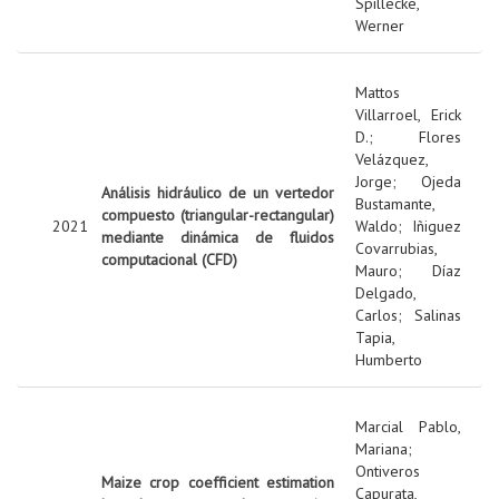
Spillecke,
Werner
Mattos
Villarroel, Erick
D.
;
Flores
Velázquez,
Jorge
;
Ojeda
Análisis hidráulico de un vertedor
Bustamante,
compuesto (triangular-rectangular)
2021
Waldo
;
Iñiguez
mediante dinámica de fluidos
Covarrubias,
computacional (CFD)
Mauro
;
Díaz
Delgado,
Carlos
;
Salinas
Tapia,
Humberto
Marcial Pablo,
Mariana
;
Ontiveros
Maize crop coefficient estimation
Capurata,