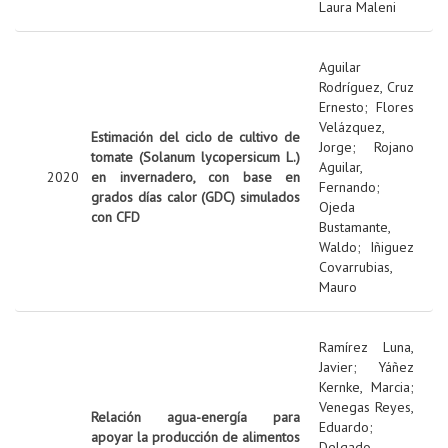
Laura Maleni
Aguilar
Rodríguez, Cruz
Ernesto
;
Flores
Velázquez,
Estimación del ciclo de cultivo de
Jorge
;
Rojano
tomate (Solanum lycopersicum L.)
Aguilar,
2020
en invernadero, con base en
Fernando
;
grados días calor (GDC) simulados
Ojeda
con CFD
Bustamante,
Waldo
;
Iñiguez
Covarrubias,
Mauro
Ramírez Luna,
Javier
;
Yáñez
Kernke, Marcia
;
Venegas Reyes,
Relación agua-energía para
Eduardo
;
apoyar la producción de alimentos
Delgado