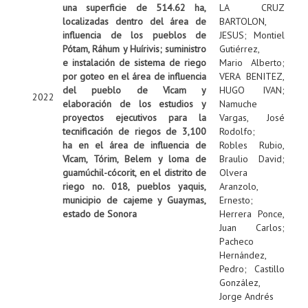
una superficie de 514.62 ha,
LA CRUZ
localizadas dentro del área de
BARTOLON,
influencia de los pueblos de
JESUS
;
Montiel
Pótam, Ráhum y Huírivis; suministro
Gutiérrez,
e instalación de sistema de riego
Mario Alberto
;
por goteo en el área de influencia
VERA BENITEZ,
del pueblo de Vícam y
HUGO IVAN
;
2022
elaboración de los estudios y
Namuche
proyectos ejecutivos para la
Vargas, José
tecnificación de riegos de 3,100
Rodolfo
;
ha en el área de influencia de
Robles Rubio,
Vícam, Tórim, Belem y loma de
Braulio David
;
guamúchil-cócorit, en el distrito de
Olvera
riego no. 018, pueblos yaquis,
Aranzolo,
municipio de cajeme y Guaymas,
Ernesto
;
estado de Sonora
Herrera Ponce,
Juan Carlos
;
Pacheco
Hernández,
Pedro
;
Castillo
González,
Jorge Andrés