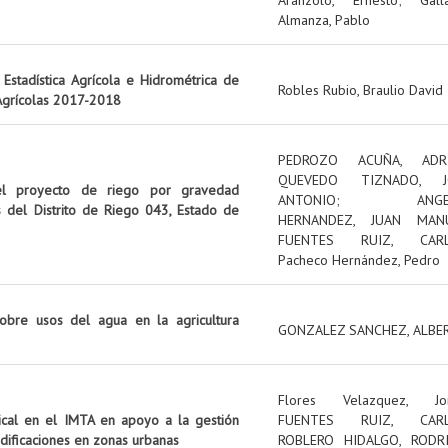
Almanza, Pablo
Estadística Agrícola e Hidrométrica de
Robles Rubio, Braulio David
 Agrícolas 2017-2018
PEDROZO ACUÑA, ADR
QUEVEDO TIZNADO, J
el proyecto de riego por gravedad
ANTONIO
;
ANG
s del Distrito de Riego 043, Estado de
HERNANDEZ, JUAN MAN
FUENTES RUIZ, CAR
Pacheco Hernández, Pedro
obre usos del agua en la agricultura
GONZALEZ SANCHEZ, ALBE
Flores Velazquez, Jo
tical en el IMTA en apoyo a la gestión
FUENTES RUIZ, CAR
edificaciones en zonas urbanas
ROBLERO HIDALGO, RODR