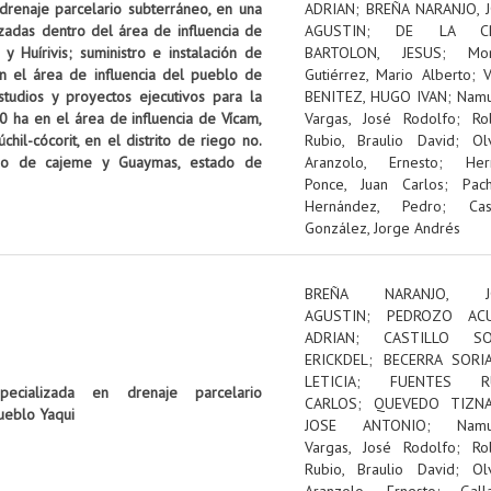
 drenaje parcelario subterráneo, en una
ADRIAN
;
BREÑA NARANJO, 
izadas dentro del área de influencia de
AGUSTIN
;
DE LA C
 Huírivis; suministro e instalación de
BARTOLON, JESUS
;
Mon
n el área de influencia del pueblo de
Gutiérrez, Mario Alberto
;
tudios y proyectos ejecutivos para la
BENITEZ, HUGO IVAN
;
Nam
0 ha en el área de influencia de Vícam,
Vargas, José Rodolfo
;
Ro
il-cócorit, en el distrito de riego no.
Rubio, Braulio David
;
Ol
pio de cajeme y Guaymas, estado de
Aranzolo, Ernesto
;
Her
Ponce, Juan Carlos
;
Pac
Hernández, Pedro
;
Cas
González, Jorge Andrés
BREÑA NARANJO, J
AGUSTIN
;
PEDROZO ACU
ADRIAN
;
CASTILLO SOL
ERICKDEL
;
BECERRA SORI
LETICIA
;
FUENTES RU
pecializada en drenaje parcelario
CARLOS
;
QUEVEDO TIZNA
ueblo Yaqui
JOSE ANTONIO
;
Nam
Vargas, José Rodolfo
;
Ro
Rubio, Braulio David
;
Ol
Aranzolo, Ernesto
;
Gall