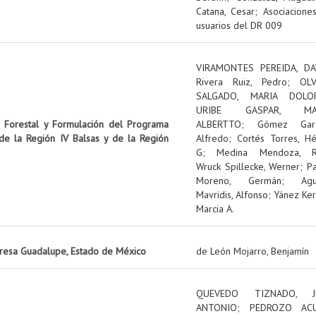
Catana, Cesar
;
Asociacione
usuarios del DR 009
VIRAMONTES PEREIDA, DA
Rivera Ruiz, Pedro
;
OL
SALGADO, MARIA DOLO
URIBE GASPAR, MA
n Forestal y Formulación del Programa
ALBERTTO
;
Gómez Garz
 de la Región IV Balsas y de la Región
Alfredo
;
Cortés Torres, Hé
G
;
Medina Mendoza, R
Wruck Spillecke, Werner
;
P
Moreno, Germán
;
Ag
Mavridis, Alfonso
;
Yánez Ker
Marcia A.
presa Guadalupe, Estado de México
de León Mojarro, Benjamín
QUEVEDO TIZNADO, J
ANTONIO
;
PEDROZO ACU