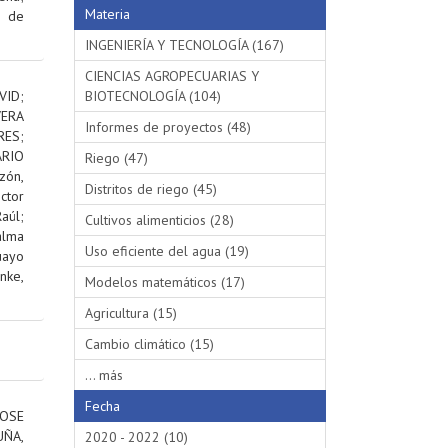
Materia
s de
INGENIERÍA Y TECNOLOGÍA (167)
CIENCIAS AGROPECUARIAS Y
VID
;
BIOTECNOLOGÍA (104)
VERA
Informes de proyectos (48)
RES
;
RIO
Riego (47)
ón,
Distritos de riego (45)
ctor
aúl
;
Cultivos alimenticios (28)
alma
Uso eficiente del agua (19)
uayo
nke,
Modelos matemáticos (17)
Agricultura (15)
Cambio climático (15)
... más
Fecha
OSE
ÑA,
2020 - 2022 (10)