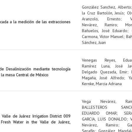
González Sanchez, Alberto
la Cruz Bartolón, Jesús
;
Ol
Aranzolo, Ernesto
;
icada a la medición de las extracciones
Nevárez, Ramiro
;
Mo
Bañuelos, José Eduardo
;
Carmona, Víctor Manuel
;
Ba
Sánchez, Juan
Venegas Reyes, Edua
Ramírez Luna, José Jav
e Desalinización mediante tecnología
Delgado Quezada, Emir
;
n la mesa Central de México
Magaña, José Alfredo
;
Y
Kernke, Marcia Adriana
Vega Nevárez, Ram
BALLESTEROS SANCH
EDUARDO OMAR
;
SER
Valle de Juárez Irrigation District 009
GARCIA, LUIS DONALDO
;
Fresh Water in the Valle de Juárez,
Nevárez, Ramiro
;
Ga
Serafín
;
González, Magdal