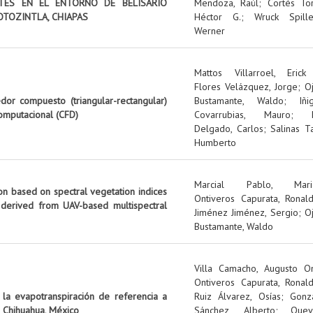
NTES EN EL ENTORNO DE BELISARIO
Mendoza, Raúl
;
Cortés Tor
OTOZINTLA, CHIAPAS
Héctor G.
;
Wruck Spille
Werner
Mattos Villarroel, Erick
Flores Velázquez, Jorge
;
O
edor compuesto (triangular-rectangular)
Bustamante, Waldo
;
Iñi
omputacional (CFD)
Covarrubias, Mauro
;
Delgado, Carlos
;
Salinas Ta
Humberto
Marcial Pablo, Mari
on based on spectral vegetation indices
Ontiveros Capurata, Ronal
 derived from UAV-based multispectral
Jiménez Jiménez, Sergio
;
O
Bustamante, Waldo
Villa Camacho, Augusto O
Ontiveros Capurata, Ronal
 la evapotranspiración de referencia a
Ruiz Álvarez, Osías
;
Gonz
 Chihuahua, México
Sánchez, Alberto
;
Quev