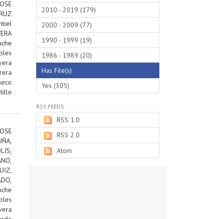
JOSE
2010 - 2019 (179)
RUZ
tiel
2000 - 2009 (77)
VERA
1990 - 1999 (19)
uche
bles
1986 - 1989 (20)
vera
Has File(s)
rera
heco
Yes (305)
tillo
RSS FEEDS
RSS 1.0
OSE
RSS 2.0
ÑA,
IS,
Atom
ANO,
IZ,
DO,
uche
bles
vera
ardo