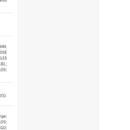
IAN
;
OSE
ELES
UEL
;
LOS
;
RTO
rge
;
LOS
;
IGO
;