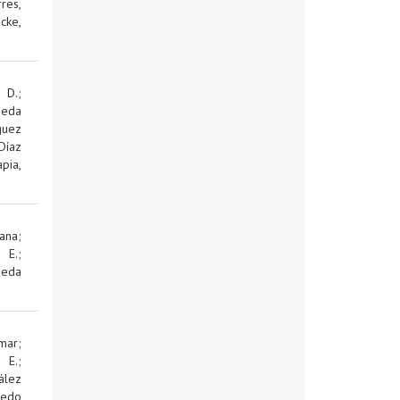
res,
cke,
 D.
;
jeda
guez
Díaz
pia,
ana
;
d E.
;
jeda
mar
;
d E.
;
ález
edo