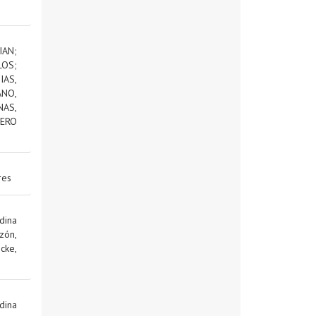
IAN
;
LOS
;
AS,
NO,
NAS,
ERO
res
dina
zón,
cke,
dina