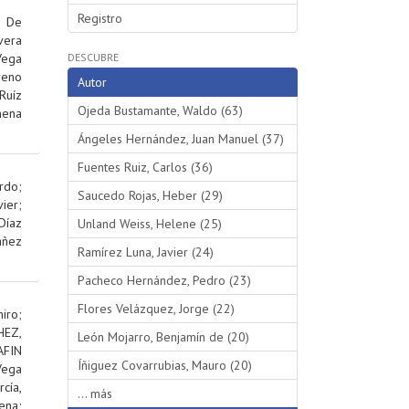
Registro
;
De
vera
Vega
DESCUBRE
reno
Autor
Ruíz
Ojeda Bustamante, Waldo (63)
hena
Ángeles Hernández, Juan Manuel (37)
Fuentes Ruiz, Carlos (36)
rdo
;
Saucedo Rojas, Heber (29)
ier
;
Díaz
Unland Weiss, Helene (25)
añez
Ramírez Luna, Javier (24)
Pacheco Hernández, Pedro (23)
Flores Velázquez, Jorge (22)
iro
;
EZ,
León Mojarro, Benjamín de (20)
AFIN
Íñiguez Covarrubias, Mauro (20)
Vega
rcía,
... más
ena
;