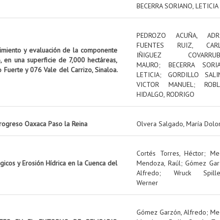
BECERRA SORIANO, LETICIA
PEDROZO ACUÑA, ADR
FUENTES RUIZ, CAR
uimiento y evaluación de la componente
IÑIGUEZ COVARRUBI
, en una superficie de 7,000 hectáreas,
MAURO
;
BECERRA SORIA
o Fuerte y 076 Vale del Carrizo, Sinaloa.
LETICIA
;
GORDILLO SALI
VICTOR MANUEL
;
ROBL
HIDALGO, RODRIGO
rogreso Oaxaca Paso la Reina
Olvera Salgado, María Dolo
Cortés Torres, Héctor
;
Me
icos y Erosión Hídrica en la Cuenca del
Mendoza, Raúl
;
Gómez Gar
Alfredo
;
Wruck Spille
Werner
Gómez Garzón, Alfredo
;
Me