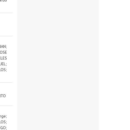
IAN
;
OSE
ELES
UEL
;
LOS
;
RTO
rge
;
LOS
;
IGO
;