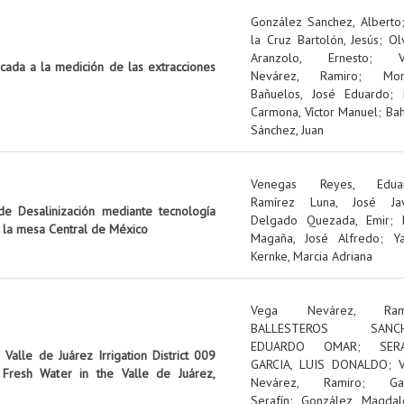
González Sanchez, Alberto
la Cruz Bartolón, Jesús
;
Ol
Aranzolo, Ernesto
;
icada a la medición de las extracciones
Nevárez, Ramiro
;
Mo
Bañuelos, José Eduardo
;
Carmona, Víctor Manuel
;
Ba
Sánchez, Juan
Venegas Reyes, Edua
Ramírez Luna, José Jav
e Desalinización mediante tecnología
Delgado Quezada, Emir
;
n la mesa Central de México
Magaña, José Alfredo
;
Y
Kernke, Marcia Adriana
Vega Nevárez, Ram
BALLESTEROS SANCH
EDUARDO OMAR
;
SER
Valle de Juárez Irrigation District 009
GARCIA, LUIS DONALDO
;
Fresh Water in the Valle de Juárez,
Nevárez, Ramiro
;
Ga
Serafín
;
González, Magdal