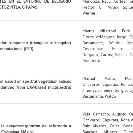
NTES EN EL ENTORNO DE BELISARIO
Mendoza, Raúl
;
Cortés Tor
OTOZINTLA, CHIAPAS
Héctor G.
;
Wruck Spille
Werner
Mattos Villarroel, Erick
Flores Velázquez, Jorge
;
O
edor compuesto (triangular-rectangular)
Bustamante, Waldo
;
Iñi
omputacional (CFD)
Covarrubias, Mauro
;
Delgado, Carlos
;
Salinas Ta
Humberto
Marcial Pablo, Mari
on based on spectral vegetation indices
Ontiveros Capurata, Ronal
 derived from UAV-based multispectral
Jiménez Jiménez, Sergio
;
O
Bustamante, Waldo
Villa Camacho, Augusto O
Ontiveros Capurata, Ronal
 la evapotranspiración de referencia a
Ruiz Álvarez, Osías
;
Gonz
 Chihuahua, México
Sánchez, Alberto
;
Quev