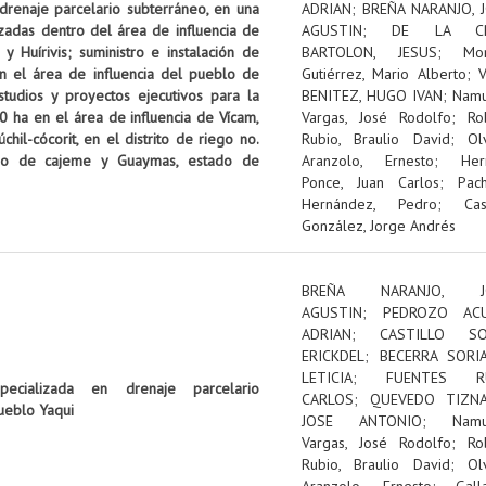
 drenaje parcelario subterráneo, en una
ADRIAN
;
BREÑA NARANJO, 
izadas dentro del área de influencia de
AGUSTIN
;
DE LA C
 Huírivis; suministro e instalación de
BARTOLON, JESUS
;
Mon
n el área de influencia del pueblo de
Gutiérrez, Mario Alberto
;
tudios y proyectos ejecutivos para la
BENITEZ, HUGO IVAN
;
Nam
0 ha en el área de influencia de Vícam,
Vargas, José Rodolfo
;
Ro
il-cócorit, en el distrito de riego no.
Rubio, Braulio David
;
Ol
pio de cajeme y Guaymas, estado de
Aranzolo, Ernesto
;
Her
Ponce, Juan Carlos
;
Pac
Hernández, Pedro
;
Cas
González, Jorge Andrés
BREÑA NARANJO, J
AGUSTIN
;
PEDROZO ACU
ADRIAN
;
CASTILLO SOL
ERICKDEL
;
BECERRA SORI
LETICIA
;
FUENTES RU
pecializada en drenaje parcelario
CARLOS
;
QUEVEDO TIZNA
ueblo Yaqui
JOSE ANTONIO
;
Nam
Vargas, José Rodolfo
;
Ro
Rubio, Braulio David
;
Ol
Aranzolo, Ernesto
;
Gall