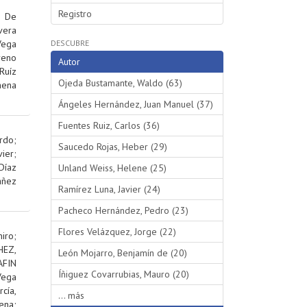
Registro
;
De
vera
Vega
DESCUBRE
reno
Autor
Ruíz
Ojeda Bustamante, Waldo (63)
hena
Ángeles Hernández, Juan Manuel (37)
Fuentes Ruiz, Carlos (36)
rdo
;
Saucedo Rojas, Heber (29)
ier
;
Díaz
Unland Weiss, Helene (25)
añez
Ramírez Luna, Javier (24)
Pacheco Hernández, Pedro (23)
Flores Velázquez, Jorge (22)
iro
;
EZ,
León Mojarro, Benjamín de (20)
AFIN
Íñiguez Covarrubias, Mauro (20)
Vega
rcía,
... más
ena
;