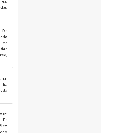
res,
cke,
 D.
;
jeda
guez
Díaz
pia,
ana
;
d E.
;
jeda
mar
;
d E.
;
ález
edo