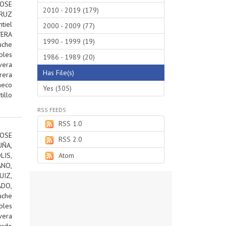
JOSE
2010 - 2019 (179)
RUZ
tiel
2000 - 2009 (77)
VERA
1990 - 1999 (19)
uche
bles
1986 - 1989 (20)
vera
Has File(s)
rera
heco
Yes (305)
tillo
RSS FEEDS
RSS 1.0
OSE
RSS 2.0
ÑA,
IS,
Atom
ANO,
IZ,
DO,
uche
bles
vera
ardo