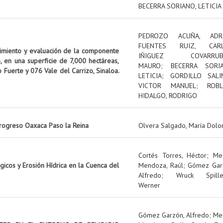
BECERRA SORIANO, LETICIA
PEDROZO ACUÑA, ADR
FUENTES RUIZ, CAR
uimiento y evaluación de la componente
IÑIGUEZ COVARRUBI
, en una superficie de 7,000 hectáreas,
MAURO
;
BECERRA SORIA
o Fuerte y 076 Vale del Carrizo, Sinaloa.
LETICIA
;
GORDILLO SALI
VICTOR MANUEL
;
ROBL
HIDALGO, RODRIGO
rogreso Oaxaca Paso la Reina
Olvera Salgado, María Dolo
Cortés Torres, Héctor
;
Me
icos y Erosión Hídrica en la Cuenca del
Mendoza, Raúl
;
Gómez Gar
Alfredo
;
Wruck Spille
Werner
Gómez Garzón, Alfredo
;
Me