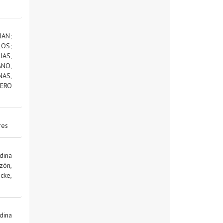
IAN
;
LOS
;
AS,
NO,
NAS,
ERO
res
dina
zón,
cke,
dina