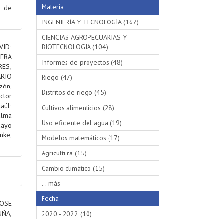
Materia
s de
INGENIERÍA Y TECNOLOGÍA (167)
CIENCIAS AGROPECUARIAS Y
VID
;
BIOTECNOLOGÍA (104)
VERA
Informes de proyectos (48)
RES
;
RIO
Riego (47)
ón,
Distritos de riego (45)
ctor
aúl
;
Cultivos alimenticios (28)
alma
Uso eficiente del agua (19)
uayo
nke,
Modelos matemáticos (17)
Agricultura (15)
Cambio climático (15)
... más
Fecha
OSE
ÑA,
2020 - 2022 (10)