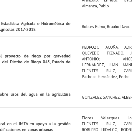
Almanza, Pablo
Estadística Agrícola e Hidrométrica de
Robles Rubio, Braulio David
 Agrícolas 2017-2018
PEDROZO ACUÑA, ADR
QUEVEDO TIZNADO, J
el proyecto de riego por gravedad
ANTONIO
;
ANG
s del Distrito de Riego 043, Estado de
HERNANDEZ, JUAN MAN
FUENTES RUIZ, CAR
Pacheco Hernández, Pedro
obre usos del agua en la agricultura
GONZALEZ SANCHEZ, ALBE
Flores Velazquez, Jo
tical en el IMTA en apoyo a la gestión
FUENTES RUIZ, CAR
edificaciones en zonas urbanas
ROBLERO HIDALGO, RODR