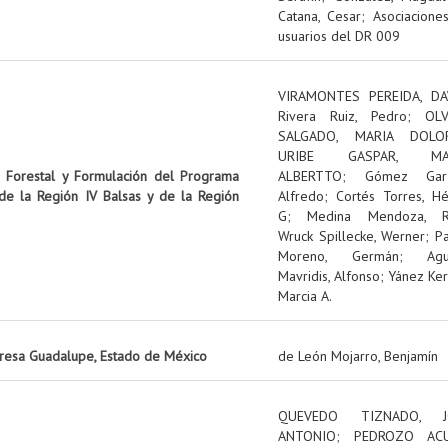
Catana, Cesar
;
Asociacione
usuarios del DR 009
VIRAMONTES PEREIDA, DA
Rivera Ruiz, Pedro
;
OL
SALGADO, MARIA DOLO
URIBE GASPAR, MA
n Forestal y Formulación del Programa
ALBERTTO
;
Gómez Garz
 de la Región IV Balsas y de la Región
Alfredo
;
Cortés Torres, Hé
G
;
Medina Mendoza, R
Wruck Spillecke, Werner
;
P
Moreno, Germán
;
Ag
Mavridis, Alfonso
;
Yánez Ker
Marcia A.
presa Guadalupe, Estado de México
de León Mojarro, Benjamín
QUEVEDO TIZNADO, J
ANTONIO
;
PEDROZO ACU