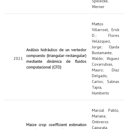
Spillecke,
Werner
Mattos
Villarroel, Erick
D.
;
Flores
Velázquez,
Jorge
;
Ojeda
Análisis hidráulico de un vertedor
Bustamante,
compuesto (triangular-rectangular)
2021
Waldo
;
Iñiguez
mediante dinámica de fluidos
Covarrubias,
computacional (CFD)
Mauro
;
Díaz
Delgado,
Carlos
;
Salinas
Tapia,
Humberto
Marcial Pablo,
Mariana
;
Ontiveros
Maize crop coefficient estimation
Capurata,