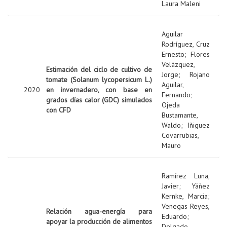
Laura Maleni
Aguilar
Rodríguez, Cruz
Ernesto
;
Flores
Velázquez,
Estimación del ciclo de cultivo de
Jorge
;
Rojano
tomate (Solanum lycopersicum L.)
Aguilar,
2020
en invernadero, con base en
Fernando
;
grados días calor (GDC) simulados
Ojeda
con CFD
Bustamante,
Waldo
;
Iñiguez
Covarrubias,
Mauro
Ramírez Luna,
Javier
;
Yáñez
Kernke, Marcia
;
Venegas Reyes,
Relación agua-energía para
Eduardo
;
apoyar la producción de alimentos
Delgado