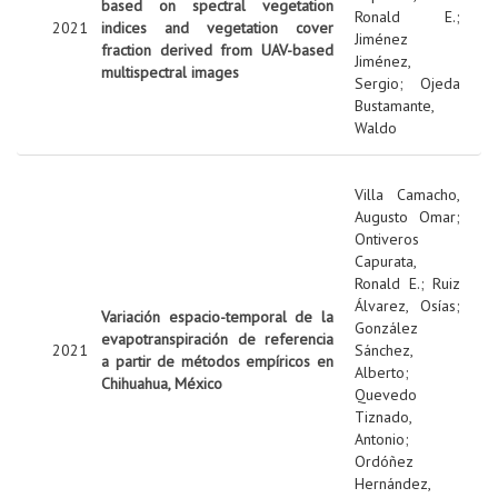
based on spectral vegetation
Ronald E.
;
2021
indices and vegetation cover
Jiménez
fraction derived from UAV-based
Jiménez,
multispectral images
Sergio
;
Ojeda
Bustamante,
Waldo
Villa Camacho,
Augusto Omar
;
Ontiveros
Capurata,
Ronald E.
;
Ruiz
Álvarez, Osías
;
Variación espacio-temporal de la
González
evapotranspiración de referencia
2021
Sánchez,
a partir de métodos empíricos en
Alberto
;
Chihuahua, México
Quevedo
Tiznado,
Antonio
;
Ordóñez
Hernández,