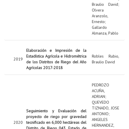
Braulio David
;
Olvera
Aranzolo,
Ernesto
;
Gallardo
Almanza, Pablo
Elaboración e Impresión de la
Estadística Agrícola e Hidrométrica
Robles Rubio,
2019
de los Distritos de Riego del Año
Braulio David
Agrícolas 2017-2018
PEDROZO
ACUÑA,
ADRIAN
;
QUEVEDO
TIZNADO, JOSE
Seguimiento y Evaluación del
ANTONIO
;
proyecto de riego por gravedad
ANGELES
2020
tecnificado en 6,000 hectáreas del
HERNANDEZ,
Distrito de Riego 043, Estado de