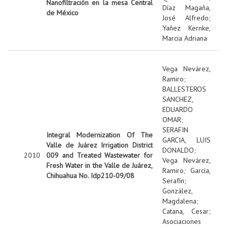
Nanofiltración en la mesa Central
Díaz Magaña,
de México
José Alfredo
;
Yañez Kernke,
Marcia Adriana
Vega Nevárez,
Ramiro
;
BALLESTEROS
SANCHEZ,
EDUARDO
OMAR
;
SERAFIN
Integral Modernization Of The
GARCIA, LUIS
Valle de Juárez Irrigation District
DONALDO
;
2010
009 and Treated Wastewater for
Vega Nevárez,
Fresh Water in the Valle de Juárez,
Ramiro
;
García,
Chihuahua No. Idp210-09/08
Serafín
;
González,
Magdalena
;
Catana, Cesar
;
Asociaciones