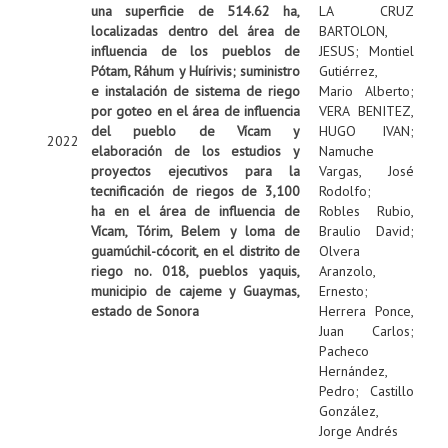
una superficie de 514.62 ha,
LA CRUZ
localizadas dentro del área de
BARTOLON,
influencia de los pueblos de
JESUS
;
Montiel
Pótam, Ráhum y Huírivis; suministro
Gutiérrez,
e instalación de sistema de riego
Mario Alberto
;
por goteo en el área de influencia
VERA BENITEZ,
del pueblo de Vícam y
HUGO IVAN
;
2022
elaboración de los estudios y
Namuche
proyectos ejecutivos para la
Vargas, José
tecnificación de riegos de 3,100
Rodolfo
;
ha en el área de influencia de
Robles Rubio,
Vícam, Tórim, Belem y loma de
Braulio David
;
guamúchil-cócorit, en el distrito de
Olvera
riego no. 018, pueblos yaquis,
Aranzolo,
municipio de cajeme y Guaymas,
Ernesto
;
estado de Sonora
Herrera Ponce,
Juan Carlos
;
Pacheco
Hernández,
Pedro
;
Castillo
González,
Jorge Andrés