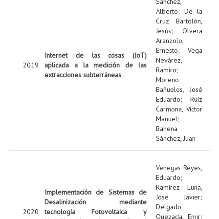
Sanchez,
Alberto
;
De la
Cruz Bartolón,
Jesús
;
Olvera
Aranzolo,
Ernesto
;
Vega
Internet de las cosas (IoT)
Nevárez,
2019
aplicada a la medición de las
Ramiro
;
extracciones subterráneas
Moreno
Bañuelos, José
Eduardo
;
Ruíz
Carmona, Víctor
Manuel
;
Bahena
Sánchez, Juan
Venegas Reyes,
Eduardo
;
Ramírez Luna,
Implementación de Sistemas de
José Javier
;
Desalinización mediante
Delgado
2020
tecnología Fotovoltaica y
Quezada, Emir
;