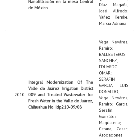
Nanofiltración en la mesa Central
Díaz Magaña,
de México
José Alfredo
;
Yañez Kernke,
Marcia Adriana
Vega Nevárez,
Ramiro
;
BALLESTEROS
SANCHEZ,
EDUARDO
OMAR
;
SERAFIN
Integral Modernization Of The
GARCIA, LUIS
Valle de Juárez Irrigation District
DONALDO
;
2010
009 and Treated Wastewater for
Vega Nevárez,
Fresh Water in the Valle de Juárez,
Ramiro
;
García,
Chihuahua No. Idp210-09/08
Serafín
;
González,
Magdalena
;
Catana, Cesar
;
Asociaciones