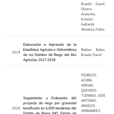
Braulio David
;
Olvera
Aranzolo,
Ernesto
;
Gallardo
Almanza, Pablo
Elaboración e Impresión de la
Estadística Agrícola e Hidrométrica
Robles Rubio,
2019
de los Distritos de Riego del Año
Braulio David
Agrícolas 2017-2018
PEDROZO
ACUÑA,
ADRIAN
;
QUEVEDO
TIZNADO, JOSE
Seguimiento y Evaluación del
ANTONIO
;
proyecto de riego por gravedad
ANGELES
2020
tecnificado en 6,000 hectáreas del
HERNANDEZ,
Distrito de Riego 043, Estado de