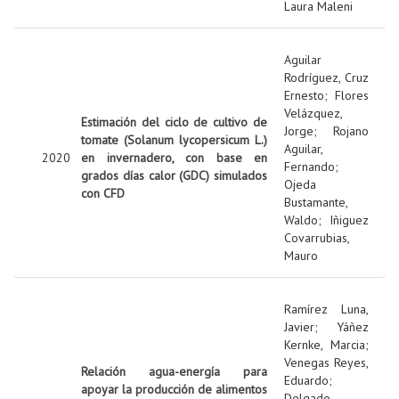
Laura Maleni
Aguilar
Rodríguez, Cruz
Ernesto
;
Flores
Velázquez,
Estimación del ciclo de cultivo de
Jorge
;
Rojano
tomate (Solanum lycopersicum L.)
Aguilar,
2020
en invernadero, con base en
Fernando
;
grados días calor (GDC) simulados
Ojeda
con CFD
Bustamante,
Waldo
;
Iñiguez
Covarrubias,
Mauro
Ramírez Luna,
Javier
;
Yáñez
Kernke, Marcia
;
Venegas Reyes,
Relación agua-energía para
Eduardo
;
apoyar la producción de alimentos
Delgado