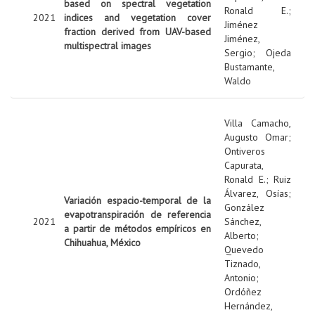
based on spectral vegetation
Ronald E.
;
2021
indices and vegetation cover
Jiménez
fraction derived from UAV-based
Jiménez,
multispectral images
Sergio
;
Ojeda
Bustamante,
Waldo
Villa Camacho,
Augusto Omar
;
Ontiveros
Capurata,
Ronald E.
;
Ruiz
Álvarez, Osías
;
Variación espacio-temporal de la
González
evapotranspiración de referencia
2021
Sánchez,
a partir de métodos empíricos en
Alberto
;
Chihuahua, México
Quevedo
Tiznado,
Antonio
;
Ordóñez
Hernández,