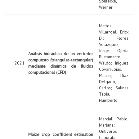
Spillecke,
Werner
Mattos
Villarroel, Erick
D.
;
Flores
Velázquez,
Jorge
;
Ojeda
Análisis hidráulico de un vertedor
Bustamante,
compuesto (triangular-rectangular)
2021
Waldo
;
Iñiguez
mediante dinámica de fluidos
Covarrubias,
computacional (CFD)
Mauro
;
Díaz
Delgado,
Carlos
;
Salinas
Tapia,
Humberto
Marcial Pablo,
Mariana
;
Ontiveros
Maize crop coefficient estimation
Capurata,