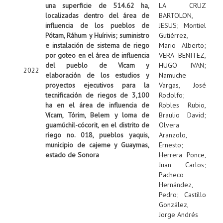
una superficie de 514.62 ha,
LA CRUZ
localizadas dentro del área de
BARTOLON,
influencia de los pueblos de
JESUS
;
Montiel
Pótam, Ráhum y Huírivis; suministro
Gutiérrez,
e instalación de sistema de riego
Mario Alberto
;
por goteo en el área de influencia
VERA BENITEZ,
del pueblo de Vícam y
HUGO IVAN
;
2022
elaboración de los estudios y
Namuche
proyectos ejecutivos para la
Vargas, José
tecnificación de riegos de 3,100
Rodolfo
;
ha en el área de influencia de
Robles Rubio,
Vícam, Tórim, Belem y loma de
Braulio David
;
guamúchil-cócorit, en el distrito de
Olvera
riego no. 018, pueblos yaquis,
Aranzolo,
municipio de cajeme y Guaymas,
Ernesto
;
estado de Sonora
Herrera Ponce,
Juan Carlos
;
Pacheco
Hernández,
Pedro
;
Castillo
González,
Jorge Andrés