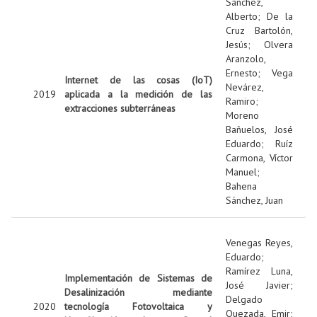
Sanchez,
Alberto
;
De la
Cruz Bartolón,
Jesús
;
Olvera
Aranzolo,
Ernesto
;
Vega
Internet de las cosas (IoT)
Nevárez,
2019
aplicada a la medición de las
Ramiro
;
extracciones subterráneas
Moreno
Bañuelos, José
Eduardo
;
Ruíz
Carmona, Víctor
Manuel
;
Bahena
Sánchez, Juan
Venegas Reyes,
Eduardo
;
Ramírez Luna,
Implementación de Sistemas de
José Javier
;
Desalinización mediante
Delgado
2020
tecnología Fotovoltaica y
Quezada, Emir
;