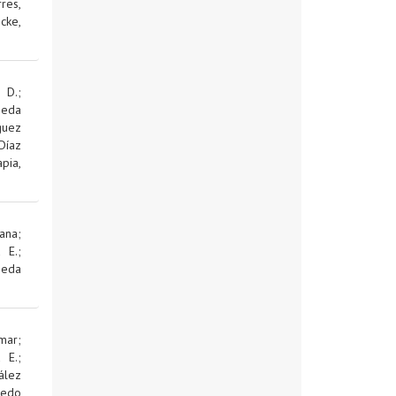
res,
cke,
 D.
;
jeda
guez
Díaz
pia,
ana
;
d E.
;
jeda
mar
;
d E.
;
ález
edo