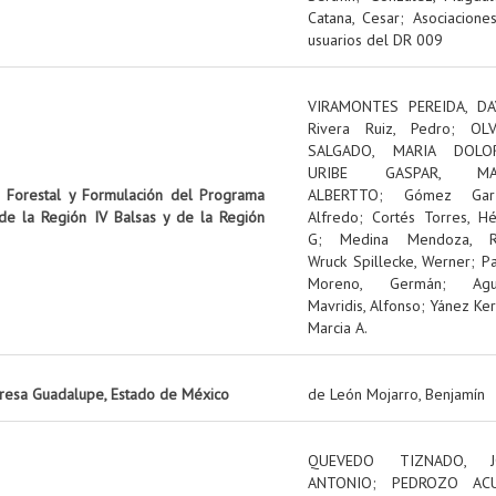
Catana, Cesar
;
Asociacione
usuarios del DR 009
VIRAMONTES PEREIDA, DA
Rivera Ruiz, Pedro
;
OL
SALGADO, MARIA DOLO
URIBE GASPAR, MA
n Forestal y Formulación del Programa
ALBERTTO
;
Gómez Garz
 de la Región IV Balsas y de la Región
Alfredo
;
Cortés Torres, Hé
G
;
Medina Mendoza, R
Wruck Spillecke, Werner
;
P
Moreno, Germán
;
Ag
Mavridis, Alfonso
;
Yánez Ker
Marcia A.
presa Guadalupe, Estado de México
de León Mojarro, Benjamín
QUEVEDO TIZNADO, J
ANTONIO
;
PEDROZO ACU