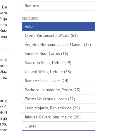
Registro
;
De
vera
Vega
DESCUBRE
reno
Autor
Ruíz
Ojeda Bustamante, Waldo (63)
hena
Ángeles Hernández, Juan Manuel (37)
Fuentes Ruiz, Carlos (36)
rdo
;
Saucedo Rojas, Heber (29)
ier
;
Díaz
Unland Weiss, Helene (25)
añez
Ramírez Luna, Javier (24)
Pacheco Hernández, Pedro (23)
Flores Velázquez, Jorge (22)
iro
;
EZ,
León Mojarro, Benjamín de (20)
AFIN
Íñiguez Covarrubias, Mauro (20)
Vega
rcía,
... más
ena
;