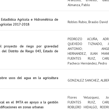
Almanza, Pablo
Estadística Agrícola e Hidrométrica de
Robles Rubio, Braulio David
 Agrícolas 2017-2018
PEDROZO ACUÑA, ADR
QUEVEDO TIZNADO, J
el proyecto de riego por gravedad
ANTONIO
;
ANG
s del Distrito de Riego 043, Estado de
HERNANDEZ, JUAN MAN
FUENTES RUIZ, CAR
Pacheco Hernández, Pedro
obre usos del agua en la agricultura
GONZALEZ SANCHEZ, ALBE
Flores Velazquez, Jo
tical en el IMTA en apoyo a la gestión
FUENTES RUIZ, CAR
edificaciones en zonas urbanas
ROBLERO HIDALGO, RODR