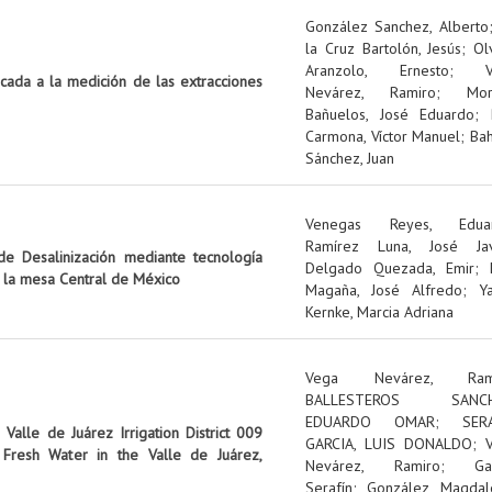
González Sanchez, Alberto
la Cruz Bartolón, Jesús
;
Ol
Aranzolo, Ernesto
;
icada a la medición de las extracciones
Nevárez, Ramiro
;
Mo
Bañuelos, José Eduardo
;
Carmona, Víctor Manuel
;
Ba
Sánchez, Juan
Venegas Reyes, Edua
Ramírez Luna, José Jav
e Desalinización mediante tecnología
Delgado Quezada, Emir
;
n la mesa Central de México
Magaña, José Alfredo
;
Y
Kernke, Marcia Adriana
Vega Nevárez, Ram
BALLESTEROS SANCH
EDUARDO OMAR
;
SER
Valle de Juárez Irrigation District 009
GARCIA, LUIS DONALDO
;
Fresh Water in the Valle de Juárez,
Nevárez, Ramiro
;
Ga
Serafín
;
González, Magdal