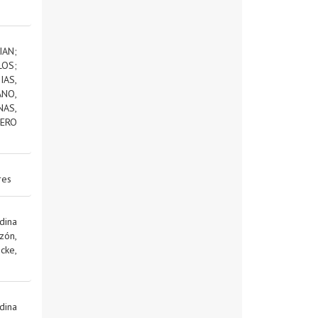
IAN
;
LOS
;
AS,
NO,
NAS,
ERO
res
dina
zón,
cke,
dina