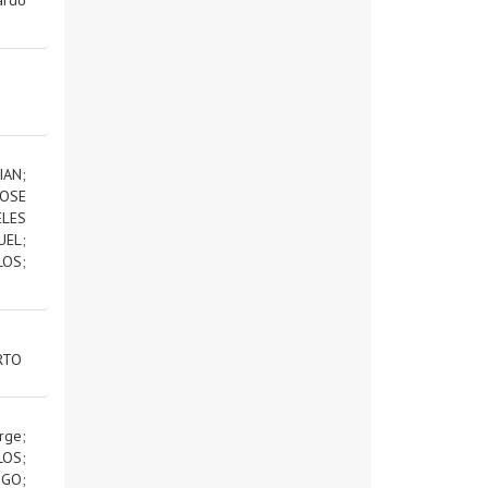
IAN
;
OSE
ELES
UEL
;
LOS
;
RTO
rge
;
LOS
;
IGO
;