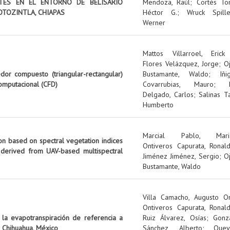
NTES EN EL ENTORNO DE BELISARIO
Mendoza, Raúl
;
Cortés Tor
OTOZINTLA, CHIAPAS
Héctor G.
;
Wruck Spille
Werner
Mattos Villarroel, Erick
Flores Velázquez, Jorge
;
O
edor compuesto (triangular-rectangular)
Bustamante, Waldo
;
Iñi
omputacional (CFD)
Covarrubias, Mauro
;
Delgado, Carlos
;
Salinas Ta
Humberto
Marcial Pablo, Mari
on based on spectral vegetation indices
Ontiveros Capurata, Ronal
 derived from UAV-based multispectral
Jiménez Jiménez, Sergio
;
O
Bustamante, Waldo
Villa Camacho, Augusto O
Ontiveros Capurata, Ronal
 la evapotranspiración de referencia a
Ruiz Álvarez, Osías
;
Gonz
 Chihuahua, México
Sánchez, Alberto
;
Quev