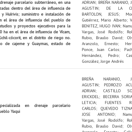
 drenaje parcelario subterráneo, en una
ADRIAN
;
BREÑA NARANJO, 
izadas dentro del área de influencia de
AGUSTIN
;
DE LA C
 Huírivis; suministro e instalación de
BARTOLON, JESUS
;
Mon
n el área de influencia del pueblo de
Gutiérrez, Mario Alberto
;
tudios y proyectos ejecutivos para la
BENITEZ, HUGO IVAN
;
Nam
0 ha en el área de influencia de Vícam,
Vargas, José Rodolfo
;
Ro
il-cócorit, en el distrito de riego no.
Rubio, Braulio David
;
Ol
pio de cajeme y Guaymas, estado de
Aranzolo, Ernesto
;
Her
Ponce, Juan Carlos
;
Pac
Hernández, Pedro
;
Cas
González, Jorge Andrés
BREÑA NARANJO, J
AGUSTIN
;
PEDROZO ACU
ADRIAN
;
CASTILLO SOL
ERICKDEL
;
BECERRA SORI
LETICIA
;
FUENTES RU
pecializada en drenaje parcelario
CARLOS
;
QUEVEDO TIZNA
ueblo Yaqui
JOSE ANTONIO
;
Nam
Vargas, José Rodolfo
;
Ro
Rubio, Braulio David
;
Ol
Aranzolo, Ernesto
;
Gall