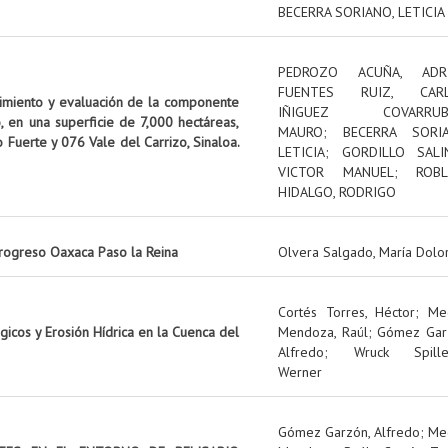
BECERRA SORIANO, LETICIA
PEDROZO ACUÑA, ADR
FUENTES RUIZ, CAR
uimiento y evaluación de la componente
IÑIGUEZ COVARRUBI
, en una superficie de 7,000 hectáreas,
MAURO
;
BECERRA SORIA
o Fuerte y 076 Vale del Carrizo, Sinaloa.
LETICIA
;
GORDILLO SALI
VICTOR MANUEL
;
ROBL
HIDALGO, RODRIGO
rogreso Oaxaca Paso la Reina
Olvera Salgado, María Dolo
Cortés Torres, Héctor
;
Me
icos y Erosión Hídrica en la Cuenca del
Mendoza, Raúl
;
Gómez Gar
Alfredo
;
Wruck Spille
Werner
Gómez Garzón, Alfredo
;
Me