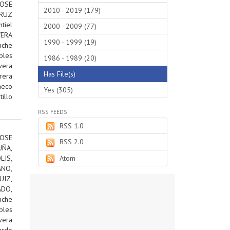
JOSE
2010 - 2019 (179)
RUZ
tiel
2000 - 2009 (77)
VERA
1990 - 1999 (19)
uche
bles
1986 - 1989 (20)
vera
Has File(s)
rera
heco
Yes (305)
tillo
RSS FEEDS
RSS 1.0
OSE
RSS 2.0
ÑA,
IS,
Atom
ANO,
IZ,
DO,
uche
bles
vera
ardo