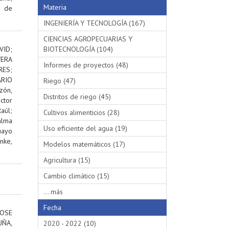
Materia
s de
INGENIERÍA Y TECNOLOGÍA (167)
CIENCIAS AGROPECUARIAS Y
VID
;
BIOTECNOLOGÍA (104)
VERA
Informes de proyectos (48)
RES
;
RIO
Riego (47)
ón,
Distritos de riego (45)
ctor
aúl
;
Cultivos alimenticios (28)
alma
Uso eficiente del agua (19)
uayo
nke,
Modelos matemáticos (17)
Agricultura (15)
Cambio climático (15)
... más
Fecha
OSE
ÑA,
2020 - 2022 (10)