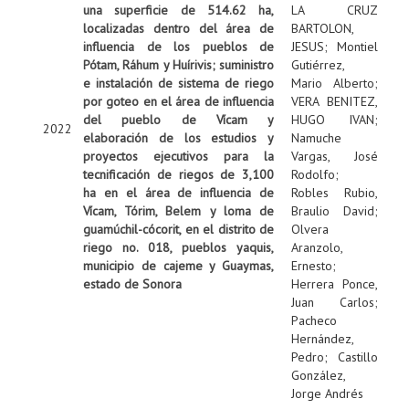
una superficie de 514.62 ha,
LA CRUZ
localizadas dentro del área de
BARTOLON,
influencia de los pueblos de
JESUS
;
Montiel
Pótam, Ráhum y Huírivis; suministro
Gutiérrez,
e instalación de sistema de riego
Mario Alberto
;
por goteo en el área de influencia
VERA BENITEZ,
del pueblo de Vícam y
HUGO IVAN
;
2022
elaboración de los estudios y
Namuche
proyectos ejecutivos para la
Vargas, José
tecnificación de riegos de 3,100
Rodolfo
;
ha en el área de influencia de
Robles Rubio,
Vícam, Tórim, Belem y loma de
Braulio David
;
guamúchil-cócorit, en el distrito de
Olvera
riego no. 018, pueblos yaquis,
Aranzolo,
municipio de cajeme y Guaymas,
Ernesto
;
estado de Sonora
Herrera Ponce,
Juan Carlos
;
Pacheco
Hernández,
Pedro
;
Castillo
González,
Jorge Andrés