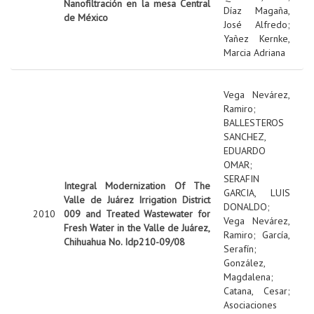
Nanofiltración en la mesa Central
Díaz Magaña,
de México
José Alfredo
;
Yañez Kernke,
Marcia Adriana
Vega Nevárez,
Ramiro
;
BALLESTEROS
SANCHEZ,
EDUARDO
OMAR
;
SERAFIN
Integral Modernization Of The
GARCIA, LUIS
Valle de Juárez Irrigation District
DONALDO
;
2010
009 and Treated Wastewater for
Vega Nevárez,
Fresh Water in the Valle de Juárez,
Ramiro
;
García,
Chihuahua No. Idp210-09/08
Serafín
;
González,
Magdalena
;
Catana, Cesar
;
Asociaciones