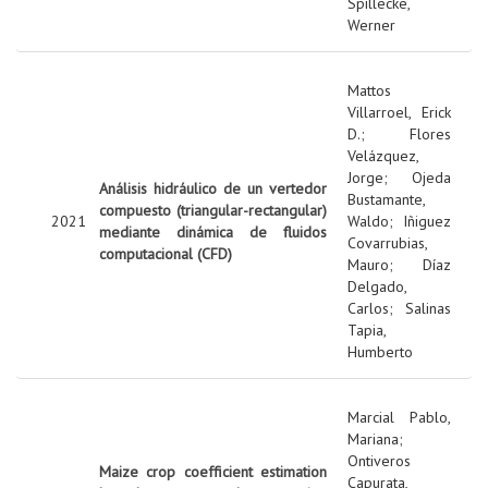
Spillecke,
Werner
Mattos
Villarroel, Erick
D.
;
Flores
Velázquez,
Jorge
;
Ojeda
Análisis hidráulico de un vertedor
Bustamante,
compuesto (triangular-rectangular)
2021
Waldo
;
Iñiguez
mediante dinámica de fluidos
Covarrubias,
computacional (CFD)
Mauro
;
Díaz
Delgado,
Carlos
;
Salinas
Tapia,
Humberto
Marcial Pablo,
Mariana
;
Ontiveros
Maize crop coefficient estimation
Capurata,