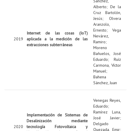
Sanchez,
Alberto
;
De la
Cruz Bartolón,
Jesús
;
Olvera
Aranzolo,
Ernesto
;
Vega
Internet de las cosas (IoT)
Nevárez,
2019
aplicada a la medición de las
Ramiro
;
extracciones subterráneas
Moreno
Bañuelos, José
Eduardo
;
Ruíz
Carmona, Víctor
Manuel
;
Bahena
Sánchez, Juan
Venegas Reyes,
Eduardo
;
Ramírez Luna,
Implementación de Sistemas de
José Javier
;
Desalinización mediante
Delgado
2020
tecnología Fotovoltaica y
Quezada, Emir
;