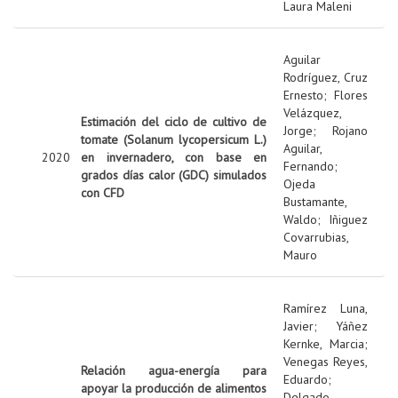
Laura Maleni
Aguilar
Rodríguez, Cruz
Ernesto
;
Flores
Velázquez,
Estimación del ciclo de cultivo de
Jorge
;
Rojano
tomate (Solanum lycopersicum L.)
Aguilar,
2020
en invernadero, con base en
Fernando
;
grados días calor (GDC) simulados
Ojeda
con CFD
Bustamante,
Waldo
;
Iñiguez
Covarrubias,
Mauro
Ramírez Luna,
Javier
;
Yáñez
Kernke, Marcia
;
Venegas Reyes,
Relación agua-energía para
Eduardo
;
apoyar la producción de alimentos
Delgado