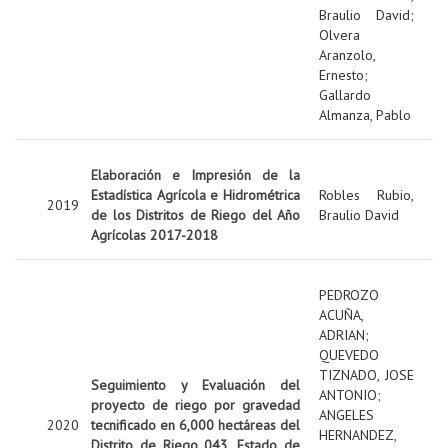
Braulio David
;
Olvera
Aranzolo,
Ernesto
;
Gallardo
Almanza, Pablo
Elaboración e Impresión de la
Estadística Agrícola e Hidrométrica
Robles Rubio,
2019
de los Distritos de Riego del Año
Braulio David
Agrícolas 2017-2018
PEDROZO
ACUÑA,
ADRIAN
;
QUEVEDO
TIZNADO, JOSE
Seguimiento y Evaluación del
ANTONIO
;
proyecto de riego por gravedad
ANGELES
2020
tecnificado en 6,000 hectáreas del
HERNANDEZ,
Distrito de Riego 043, Estado de