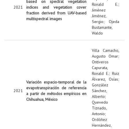
based on spectral vegetation
Ronald E.
;
2021
indices and vegetation cover
Jiménez
fraction derived from UAV-based
Jiménez,
multispectral images
Sergio
;
Ojeda
Bustamante,
Waldo
Villa Camacho,
Augusto Omar
;
Ontiveros
Capurata,
Ronald E.
;
Ruiz
Álvarez, Osías
;
Variación espacio-temporal de la
González
evapotranspiración de referencia
2021
Sánchez,
a partir de métodos empíricos en
Alberto
;
Chihuahua, México
Quevedo
Tiznado,
Antonio
;
Ordóñez
Hernández,