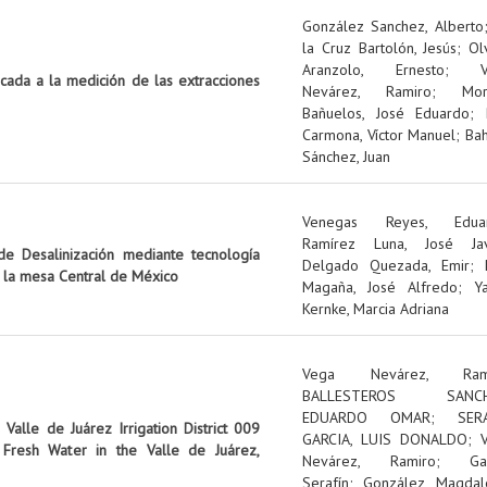
González Sanchez, Alberto
la Cruz Bartolón, Jesús
;
Ol
Aranzolo, Ernesto
;
icada a la medición de las extracciones
Nevárez, Ramiro
;
Mo
Bañuelos, José Eduardo
;
Carmona, Víctor Manuel
;
Ba
Sánchez, Juan
Venegas Reyes, Edua
Ramírez Luna, José Jav
e Desalinización mediante tecnología
Delgado Quezada, Emir
;
n la mesa Central de México
Magaña, José Alfredo
;
Y
Kernke, Marcia Adriana
Vega Nevárez, Ram
BALLESTEROS SANCH
EDUARDO OMAR
;
SER
Valle de Juárez Irrigation District 009
GARCIA, LUIS DONALDO
;
Fresh Water in the Valle de Juárez,
Nevárez, Ramiro
;
Ga
Serafín
;
González, Magdal