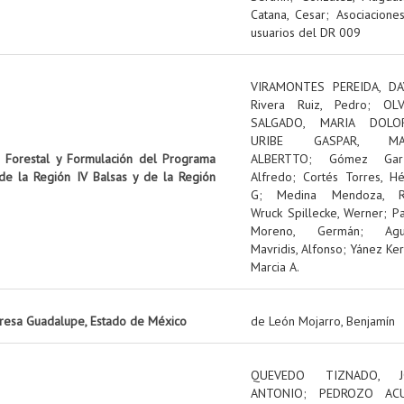
Catana, Cesar
;
Asociacione
usuarios del DR 009
VIRAMONTES PEREIDA, DA
Rivera Ruiz, Pedro
;
OL
SALGADO, MARIA DOLO
URIBE GASPAR, MA
n Forestal y Formulación del Programa
ALBERTTO
;
Gómez Garz
 de la Región IV Balsas y de la Región
Alfredo
;
Cortés Torres, Hé
G
;
Medina Mendoza, R
Wruck Spillecke, Werner
;
P
Moreno, Germán
;
Ag
Mavridis, Alfonso
;
Yánez Ker
Marcia A.
presa Guadalupe, Estado de México
de León Mojarro, Benjamín
QUEVEDO TIZNADO, J
ANTONIO
;
PEDROZO ACU