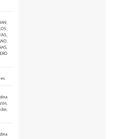
IAN
;
LOS
;
AS,
NO,
NAS,
ERO
res
dina
zón,
cke,
dina