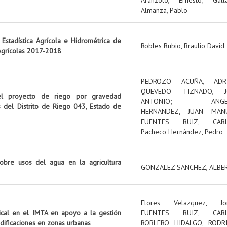
Almanza, Pablo
Estadística Agrícola e Hidrométrica de
Robles Rubio, Braulio David
 Agrícolas 2017-2018
PEDROZO ACUÑA, ADR
QUEVEDO TIZNADO, J
el proyecto de riego por gravedad
ANTONIO
;
ANG
s del Distrito de Riego 043, Estado de
HERNANDEZ, JUAN MAN
FUENTES RUIZ, CAR
Pacheco Hernández, Pedro
obre usos del agua en la agricultura
GONZALEZ SANCHEZ, ALBE
Flores Velazquez, Jo
tical en el IMTA en apoyo a la gestión
FUENTES RUIZ, CAR
edificaciones en zonas urbanas
ROBLERO HIDALGO, RODR