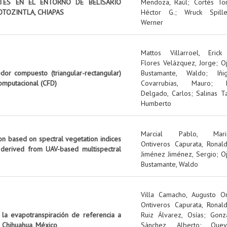
NTES EN EL ENTORNO DE BELISARIO
Mendoza, Raúl
;
Cortés Tor
OTOZINTLA, CHIAPAS
Héctor G.
;
Wruck Spille
Werner
Mattos Villarroel, Erick
Flores Velázquez, Jorge
;
O
edor compuesto (triangular-rectangular)
Bustamante, Waldo
;
Iñi
omputacional (CFD)
Covarrubias, Mauro
;
Delgado, Carlos
;
Salinas Ta
Humberto
Marcial Pablo, Mari
on based on spectral vegetation indices
Ontiveros Capurata, Ronal
 derived from UAV-based multispectral
Jiménez Jiménez, Sergio
;
O
Bustamante, Waldo
Villa Camacho, Augusto O
Ontiveros Capurata, Ronal
 la evapotranspiración de referencia a
Ruiz Álvarez, Osías
;
Gonz
 Chihuahua, México
Sánchez, Alberto
;
Quev