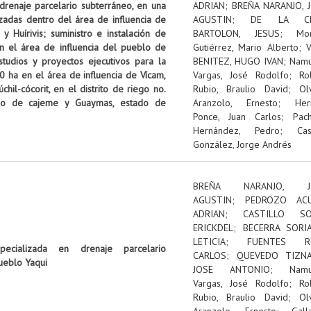
 drenaje parcelario subterráneo, en una
ADRIAN
;
BREÑA NARANJO, 
izadas dentro del área de influencia de
AGUSTIN
;
DE LA C
 Huírivis; suministro e instalación de
BARTOLON, JESUS
;
Mon
n el área de influencia del pueblo de
Gutiérrez, Mario Alberto
;
tudios y proyectos ejecutivos para la
BENITEZ, HUGO IVAN
;
Nam
0 ha en el área de influencia de Vícam,
Vargas, José Rodolfo
;
Ro
il-cócorit, en el distrito de riego no.
Rubio, Braulio David
;
Ol
pio de cajeme y Guaymas, estado de
Aranzolo, Ernesto
;
Her
Ponce, Juan Carlos
;
Pac
Hernández, Pedro
;
Cas
González, Jorge Andrés
BREÑA NARANJO, J
AGUSTIN
;
PEDROZO ACU
ADRIAN
;
CASTILLO SOL
ERICKDEL
;
BECERRA SORI
LETICIA
;
FUENTES RU
pecializada en drenaje parcelario
CARLOS
;
QUEVEDO TIZNA
ueblo Yaqui
JOSE ANTONIO
;
Nam
Vargas, José Rodolfo
;
Ro
Rubio, Braulio David
;
Ol
Aranzolo, Ernesto
;
Gall