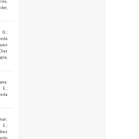
res,
cke,
 D.
;
jeda
guez
Díaz
pia,
ana
;
d E.
;
jeda
mar
;
d E.
;
ález
edo