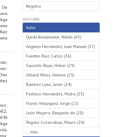
Registro
;
De
vera
Vega
DESCUBRE
reno
Autor
Ruíz
Ojeda Bustamante, Waldo (63)
hena
Ángeles Hernández, Juan Manuel (37)
Fuentes Ruiz, Carlos (36)
rdo
;
Saucedo Rojas, Heber (29)
ier
;
Díaz
Unland Weiss, Helene (25)
añez
Ramírez Luna, Javier (24)
Pacheco Hernández, Pedro (23)
Flores Velázquez, Jorge (22)
iro
;
EZ,
León Mojarro, Benjamín de (20)
AFIN
Íñiguez Covarrubias, Mauro (20)
Vega
rcía,
... más
ena
;