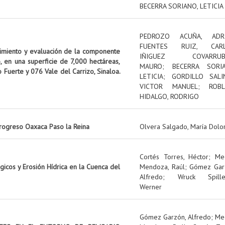
BECERRA SORIANO, LETICIA
PEDROZO ACUÑA, ADR
FUENTES RUIZ, CAR
uimiento y evaluación de la componente
IÑIGUEZ COVARRUBI
, en una superficie de 7,000 hectáreas,
MAURO
;
BECERRA SORIA
o Fuerte y 076 Vale del Carrizo, Sinaloa.
LETICIA
;
GORDILLO SALI
VICTOR MANUEL
;
ROBL
HIDALGO, RODRIGO
rogreso Oaxaca Paso la Reina
Olvera Salgado, María Dolo
Cortés Torres, Héctor
;
Me
icos y Erosión Hídrica en la Cuenca del
Mendoza, Raúl
;
Gómez Gar
Alfredo
;
Wruck Spille
Werner
Gómez Garzón, Alfredo
;
Me