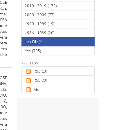
JOSE
2010 - 2019 (179)
RUZ
tiel
2000 - 2009 (77)
VERA
1990 - 1999 (19)
uche
bles
1986 - 1989 (20)
vera
Has File(s)
rera
heco
Yes (305)
tillo
RSS FEEDS
RSS 1.0
OSE
RSS 2.0
ÑA,
IS,
Atom
ANO,
IZ,
DO,
uche
bles
vera
ardo