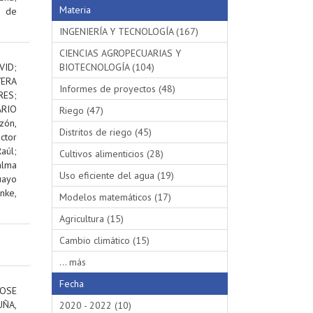
Materia
s de
INGENIERÍA Y TECNOLOGÍA (167)
CIENCIAS AGROPECUARIAS Y
VID
;
BIOTECNOLOGÍA (104)
VERA
Informes de proyectos (48)
RES
;
RIO
Riego (47)
ón,
Distritos de riego (45)
ctor
aúl
;
Cultivos alimenticios (28)
alma
Uso eficiente del agua (19)
uayo
nke,
Modelos matemáticos (17)
Agricultura (15)
Cambio climático (15)
... más
Fecha
OSE
ÑA,
2020 - 2022 (10)