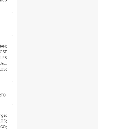
IAN
;
OSE
ELES
UEL
;
LOS
;
RTO
rge
;
LOS
;
IGO
;