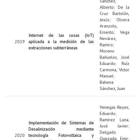
Sanchez,
Alberto
;
De la
Cruz Bartolón,
Jesús
;
Olvera
Aranzolo,
Ernesto
;
Vega
Internet de las cosas (IoT)
Nevárez,
2019
aplicada a la medición de las
Ramiro
;
extracciones subterráneas
Moreno
Bañuelos, José
Eduardo
;
Ruíz
Carmona, Víctor
Manuel
;
Bahena
Sánchez, Juan
Venegas Reyes,
Eduardo
;
Ramírez Luna,
Implementación de Sistemas de
José Javier
;
Desalinización mediante
Delgado
2020
tecnología Fotovoltaica y
Quezada, Emir
;