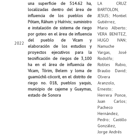
una superficie de 514.62 ha,
LA CRUZ
localizadas dentro del área de
BARTOLON,
influencia de los pueblos de
JESUS
;
Montiel
Pótam, Ráhum y Huírivis; suministro
Gutiérrez,
e instalación de sistema de riego
Mario Alberto
;
por goteo en el área de influencia
VERA BENITEZ,
del pueblo de Vícam y
HUGO IVAN
;
2022
elaboración de los estudios y
Namuche
proyectos ejecutivos para la
Vargas, José
tecnificación de riegos de 3,100
Rodolfo
;
ha en el área de influencia de
Robles Rubio,
Vícam, Tórim, Belem y loma de
Braulio David
;
guamúchil-cócorit, en el distrito de
Olvera
riego no. 018, pueblos yaquis,
Aranzolo,
municipio de cajeme y Guaymas,
Ernesto
;
estado de Sonora
Herrera Ponce,
Juan Carlos
;
Pacheco
Hernández,
Pedro
;
Castillo
González,
Jorge Andrés