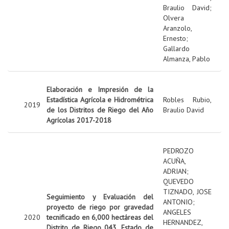
Braulio David
;
Olvera
Aranzolo,
Ernesto
;
Gallardo
Almanza, Pablo
Elaboración e Impresión de la
Estadística Agrícola e Hidrométrica
Robles Rubio,
2019
de los Distritos de Riego del Año
Braulio David
Agrícolas 2017-2018
PEDROZO
ACUÑA,
ADRIAN
;
QUEVEDO
TIZNADO, JOSE
Seguimiento y Evaluación del
ANTONIO
;
proyecto de riego por gravedad
ANGELES
2020
tecnificado en 6,000 hectáreas del
HERNANDEZ,
Distrito de Riego 043, Estado de