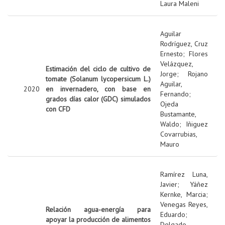
Laura Maleni
Aguilar
Rodríguez, Cruz
Ernesto
;
Flores
Velázquez,
Estimación del ciclo de cultivo de
Jorge
;
Rojano
tomate (Solanum lycopersicum L.)
Aguilar,
2020
en invernadero, con base en
Fernando
;
grados días calor (GDC) simulados
Ojeda
con CFD
Bustamante,
Waldo
;
Iñiguez
Covarrubias,
Mauro
Ramírez Luna,
Javier
;
Yáñez
Kernke, Marcia
;
Venegas Reyes,
Relación agua-energía para
Eduardo
;
apoyar la producción de alimentos
Delgado