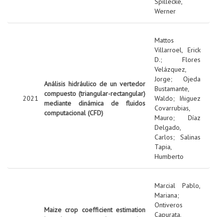
Spillecke,
Werner
Mattos
Villarroel, Erick
D.
;
Flores
Velázquez,
Jorge
;
Ojeda
Análisis hidráulico de un vertedor
Bustamante,
compuesto (triangular-rectangular)
2021
Waldo
;
Iñiguez
mediante dinámica de fluidos
Covarrubias,
computacional (CFD)
Mauro
;
Díaz
Delgado,
Carlos
;
Salinas
Tapia,
Humberto
Marcial Pablo,
Mariana
;
Ontiveros
Maize crop coefficient estimation
Capurata,