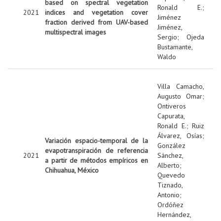
based on spectral vegetation
Ronald E.
;
2021
indices and vegetation cover
Jiménez
fraction derived from UAV-based
Jiménez,
multispectral images
Sergio
;
Ojeda
Bustamante,
Waldo
Villa Camacho,
Augusto Omar
;
Ontiveros
Capurata,
Ronald E.
;
Ruiz
Álvarez, Osías
;
Variación espacio-temporal de la
González
evapotranspiración de referencia
2021
Sánchez,
a partir de métodos empíricos en
Alberto
;
Chihuahua, México
Quevedo
Tiznado,
Antonio
;
Ordóñez
Hernández,