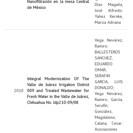
Nanofiltración en la mesa Central
Díaz Magaña,
de México
José Alfredo
;
Yañez Kernke,
Marcia Adriana
Vega Nevárez,
Ramiro
;
BALLESTEROS
SANCHEZ,
EDUARDO
OMAR
;
SERAFIN
Integral Modernization Of The
GARCIA, LUIS
Valle de Juárez Irrigation District
DONALDO
;
2010
009 and Treated Wastewater for
Vega Nevárez,
Fresh Water in the Valle de Juárez,
Ramiro
;
García,
Chihuahua No. Idp210-09/08
Serafín
;
González,
Magdalena
;
Catana, Cesar
;
Asociaciones