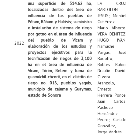
una superficie de 514.62 ha,
LA CRUZ
localizadas dentro del área de
BARTOLON,
influencia de los pueblos de
JESUS
;
Montiel
Pótam, Ráhum y Huírivis; suministro
Gutiérrez,
e instalación de sistema de riego
Mario Alberto
;
por goteo en el área de influencia
VERA BENITEZ,
del pueblo de Vícam y
HUGO IVAN
;
2022
elaboración de los estudios y
Namuche
proyectos ejecutivos para la
Vargas, José
tecnificación de riegos de 3,100
Rodolfo
;
ha en el área de influencia de
Robles Rubio,
Vícam, Tórim, Belem y loma de
Braulio David
;
guamúchil-cócorit, en el distrito de
Olvera
riego no. 018, pueblos yaquis,
Aranzolo,
municipio de cajeme y Guaymas,
Ernesto
;
estado de Sonora
Herrera Ponce,
Juan Carlos
;
Pacheco
Hernández,
Pedro
;
Castillo
González,
Jorge Andrés