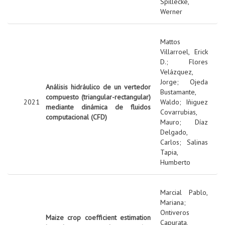
Spillecke,
Werner
Mattos
Villarroel, Erick
D.
;
Flores
Velázquez,
Jorge
;
Ojeda
Análisis hidráulico de un vertedor
Bustamante,
compuesto (triangular-rectangular)
2021
Waldo
;
Iñiguez
mediante dinámica de fluidos
Covarrubias,
computacional (CFD)
Mauro
;
Díaz
Delgado,
Carlos
;
Salinas
Tapia,
Humberto
Marcial Pablo,
Mariana
;
Ontiveros
Maize crop coefficient estimation
Capurata,