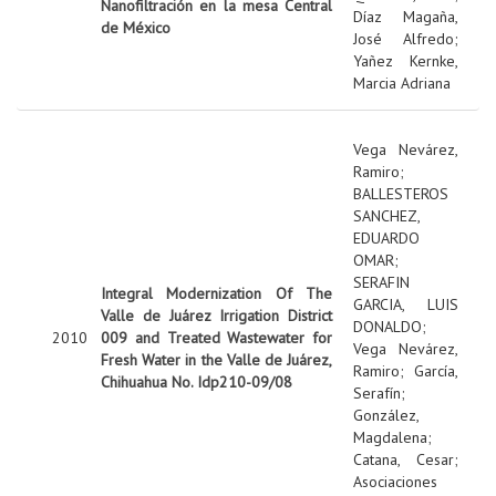
Nanofiltración en la mesa Central
Díaz Magaña,
de México
José Alfredo
;
Yañez Kernke,
Marcia Adriana
Vega Nevárez,
Ramiro
;
BALLESTEROS
SANCHEZ,
EDUARDO
OMAR
;
SERAFIN
Integral Modernization Of The
GARCIA, LUIS
Valle de Juárez Irrigation District
DONALDO
;
2010
009 and Treated Wastewater for
Vega Nevárez,
Fresh Water in the Valle de Juárez,
Ramiro
;
García,
Chihuahua No. Idp210-09/08
Serafín
;
González,
Magdalena
;
Catana, Cesar
;
Asociaciones