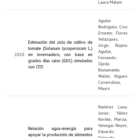
Laura Maleni
Aguilar
Rodríguez, Cruz
Ernesto
;
Flores
Velázquez,
Estimación del ciclo de cultivo de
Jorge
;
Rojano
tomate (Solanum lycopersicum L.)
Aguilar,
2020
en invernadero, con base en
Fernando
;
grados días calor (GDC) simulados
Ojeda
con CFD
Bustamante,
Waldo
;
Iñiguez
Covarrubias,
Mauro
Ramírez Luna,
Javier
;
Yáñez
Kernke, Marcia
;
Venegas Reyes,
Relación agua-energía para
Eduardo
;
apoyar la producción de alimentos
Delgado