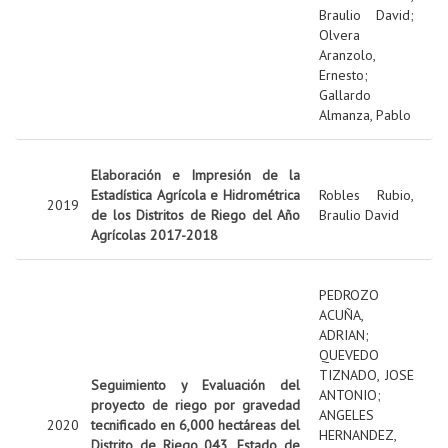
Braulio David
;
Olvera
Aranzolo,
Ernesto
;
Gallardo
Almanza, Pablo
Elaboración e Impresión de la
Estadística Agrícola e Hidrométrica
Robles Rubio,
2019
de los Distritos de Riego del Año
Braulio David
Agrícolas 2017-2018
PEDROZO
ACUÑA,
ADRIAN
;
QUEVEDO
TIZNADO, JOSE
Seguimiento y Evaluación del
ANTONIO
;
proyecto de riego por gravedad
ANGELES
2020
tecnificado en 6,000 hectáreas del
HERNANDEZ,
Distrito de Riego 043, Estado de