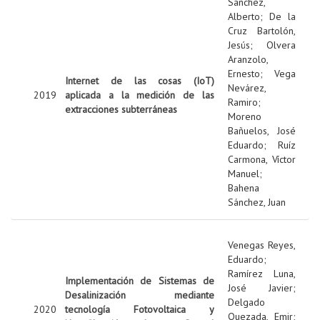
Sanchez,
Alberto
;
De la
Cruz Bartolón,
Jesús
;
Olvera
Aranzolo,
Ernesto
;
Vega
Internet de las cosas (IoT)
Nevárez,
2019
aplicada a la medición de las
Ramiro
;
extracciones subterráneas
Moreno
Bañuelos, José
Eduardo
;
Ruíz
Carmona, Víctor
Manuel
;
Bahena
Sánchez, Juan
Venegas Reyes,
Eduardo
;
Ramírez Luna,
Implementación de Sistemas de
José Javier
;
Desalinización mediante
Delgado
2020
tecnología Fotovoltaica y
Quezada, Emir
;