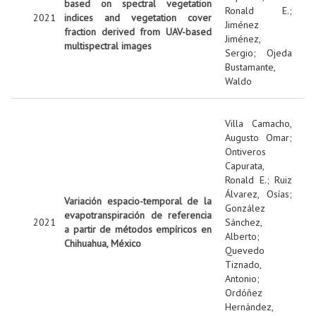
based on spectral vegetation
Ronald E.
;
2021
indices and vegetation cover
Jiménez
fraction derived from UAV-based
Jiménez,
multispectral images
Sergio
;
Ojeda
Bustamante,
Waldo
Villa Camacho,
Augusto Omar
;
Ontiveros
Capurata,
Ronald E.
;
Ruiz
Álvarez, Osías
;
Variación espacio-temporal de la
González
evapotranspiración de referencia
2021
Sánchez,
a partir de métodos empíricos en
Alberto
;
Chihuahua, México
Quevedo
Tiznado,
Antonio
;
Ordóñez
Hernández,