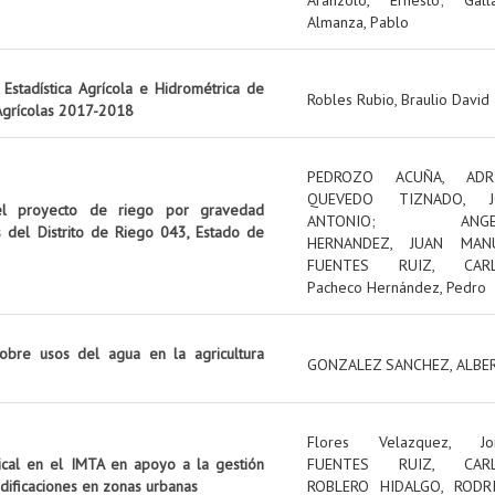
Almanza, Pablo
Estadística Agrícola e Hidrométrica de
Robles Rubio, Braulio David
 Agrícolas 2017-2018
PEDROZO ACUÑA, ADR
QUEVEDO TIZNADO, J
el proyecto de riego por gravedad
ANTONIO
;
ANG
s del Distrito de Riego 043, Estado de
HERNANDEZ, JUAN MAN
FUENTES RUIZ, CAR
Pacheco Hernández, Pedro
obre usos del agua en la agricultura
GONZALEZ SANCHEZ, ALBE
Flores Velazquez, Jo
tical en el IMTA en apoyo a la gestión
FUENTES RUIZ, CAR
edificaciones en zonas urbanas
ROBLERO HIDALGO, RODR