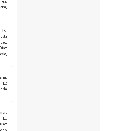
res,
cke,
 D.
;
jeda
guez
Díaz
pia,
ana
;
d E.
;
jeda
mar
;
d E.
;
ález
edo