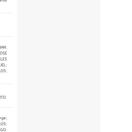
IAN
;
OSE
ELES
UEL
;
LOS
;
RTO
rge
;
LOS
;
IGO
;