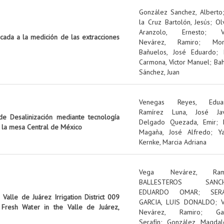
González Sanchez, Alberto
la Cruz Bartolón, Jesús
;
Ol
Aranzolo, Ernesto
;
icada a la medición de las extracciones
Nevárez, Ramiro
;
Mo
Bañuelos, José Eduardo
;
Carmona, Víctor Manuel
;
Ba
Sánchez, Juan
Venegas Reyes, Edua
Ramírez Luna, José Jav
e Desalinización mediante tecnología
Delgado Quezada, Emir
;
n la mesa Central de México
Magaña, José Alfredo
;
Y
Kernke, Marcia Adriana
Vega Nevárez, Ram
BALLESTEROS SANCH
EDUARDO OMAR
;
SER
Valle de Juárez Irrigation District 009
GARCIA, LUIS DONALDO
;
Fresh Water in the Valle de Juárez,
Nevárez, Ramiro
;
Ga
Serafín
;
González, Magdal