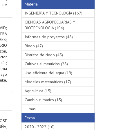
Materia
s de
INGENIERÍA Y TECNOLOGÍA (167)
CIENCIAS AGROPECUARIAS Y
VID
;
BIOTECNOLOGÍA (104)
VERA
Informes de proyectos (48)
RES
;
RIO
Riego (47)
ón,
Distritos de riego (45)
ctor
aúl
;
Cultivos alimenticios (28)
alma
Uso eficiente del agua (19)
uayo
nke,
Modelos matemáticos (17)
Agricultura (15)
Cambio climático (15)
... más
Fecha
OSE
ÑA,
2020 - 2022 (10)