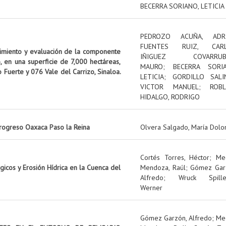
BECERRA SORIANO, LETICIA
PEDROZO ACUÑA, ADR
FUENTES RUIZ, CAR
uimiento y evaluación de la componente
IÑIGUEZ COVARRUBI
, en una superficie de 7,000 hectáreas,
MAURO
;
BECERRA SORIA
o Fuerte y 076 Vale del Carrizo, Sinaloa.
LETICIA
;
GORDILLO SALI
VICTOR MANUEL
;
ROBL
HIDALGO, RODRIGO
rogreso Oaxaca Paso la Reina
Olvera Salgado, María Dolo
Cortés Torres, Héctor
;
Me
icos y Erosión Hídrica en la Cuenca del
Mendoza, Raúl
;
Gómez Gar
Alfredo
;
Wruck Spille
Werner
Gómez Garzón, Alfredo
;
Me