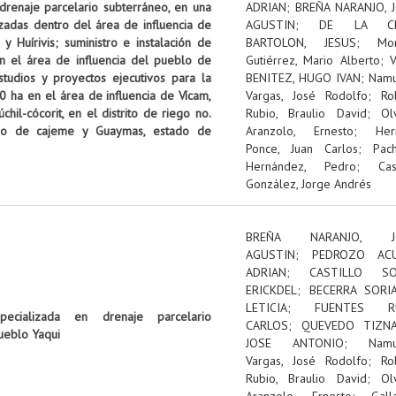
 drenaje parcelario subterráneo, en una
ADRIAN
;
BREÑA NARANJO, 
izadas dentro del área de influencia de
AGUSTIN
;
DE LA C
 Huírivis; suministro e instalación de
BARTOLON, JESUS
;
Mon
n el área de influencia del pueblo de
Gutiérrez, Mario Alberto
;
tudios y proyectos ejecutivos para la
BENITEZ, HUGO IVAN
;
Nam
0 ha en el área de influencia de Vícam,
Vargas, José Rodolfo
;
Ro
il-cócorit, en el distrito de riego no.
Rubio, Braulio David
;
Ol
pio de cajeme y Guaymas, estado de
Aranzolo, Ernesto
;
Her
Ponce, Juan Carlos
;
Pac
Hernández, Pedro
;
Cas
González, Jorge Andrés
BREÑA NARANJO, J
AGUSTIN
;
PEDROZO ACU
ADRIAN
;
CASTILLO SOL
ERICKDEL
;
BECERRA SORI
LETICIA
;
FUENTES RU
pecializada en drenaje parcelario
CARLOS
;
QUEVEDO TIZNA
ueblo Yaqui
JOSE ANTONIO
;
Nam
Vargas, José Rodolfo
;
Ro
Rubio, Braulio David
;
Ol
Aranzolo, Ernesto
;
Gall