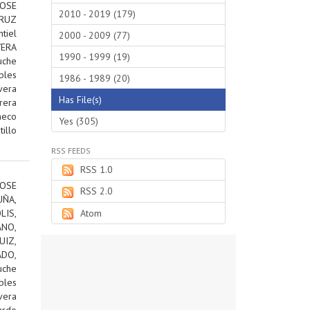
JOSE
2010 - 2019 (179)
RUZ
tiel
2000 - 2009 (77)
VERA
1990 - 1999 (19)
uche
bles
1986 - 1989 (20)
vera
Has File(s)
rera
heco
Yes (305)
tillo
RSS FEEDS
RSS 1.0
OSE
RSS 2.0
ÑA,
IS,
Atom
ANO,
IZ,
DO,
uche
bles
vera
ardo