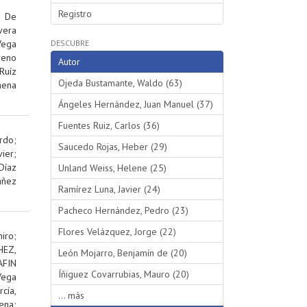
Registro
;
De
vera
Vega
DESCUBRE
reno
Autor
Ruíz
Ojeda Bustamante, Waldo (63)
hena
Ángeles Hernández, Juan Manuel (37)
Fuentes Ruiz, Carlos (36)
rdo
;
Saucedo Rojas, Heber (29)
ier
;
Díaz
Unland Weiss, Helene (25)
añez
Ramírez Luna, Javier (24)
Pacheco Hernández, Pedro (23)
Flores Velázquez, Jorge (22)
iro
;
EZ,
León Mojarro, Benjamín de (20)
AFIN
Íñiguez Covarrubias, Mauro (20)
Vega
rcía,
... más
ena
;