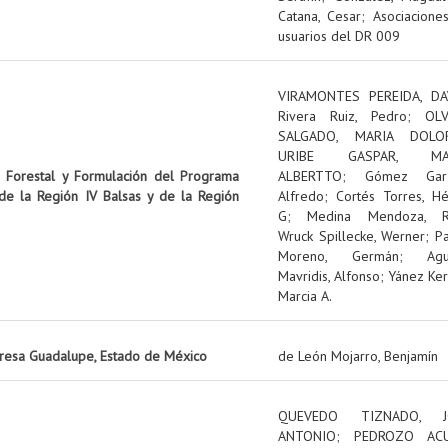
Catana, Cesar
;
Asociacione
usuarios del DR 009
VIRAMONTES PEREIDA, DA
Rivera Ruiz, Pedro
;
OL
SALGADO, MARIA DOLO
URIBE GASPAR, MA
n Forestal y Formulación del Programa
ALBERTTO
;
Gómez Garz
 de la Región IV Balsas y de la Región
Alfredo
;
Cortés Torres, Hé
G
;
Medina Mendoza, R
Wruck Spillecke, Werner
;
P
Moreno, Germán
;
Ag
Mavridis, Alfonso
;
Yánez Ker
Marcia A.
presa Guadalupe, Estado de México
de León Mojarro, Benjamín
QUEVEDO TIZNADO, J
ANTONIO
;
PEDROZO ACU