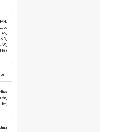
IAN
;
LOS
;
AS,
NO,
NAS,
ERO
res
dina
zón,
cke,
dina