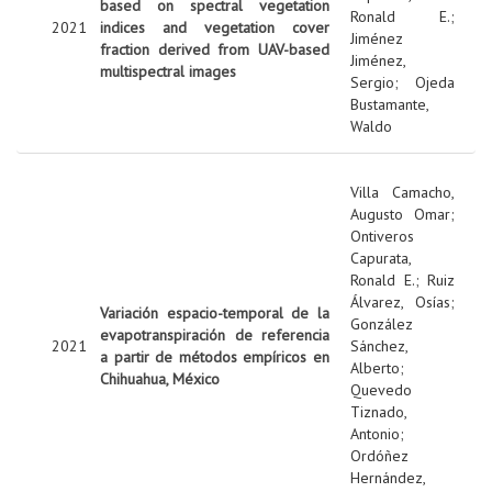
based on spectral vegetation
Ronald E.
;
2021
indices and vegetation cover
Jiménez
fraction derived from UAV-based
Jiménez,
multispectral images
Sergio
;
Ojeda
Bustamante,
Waldo
Villa Camacho,
Augusto Omar
;
Ontiveros
Capurata,
Ronald E.
;
Ruiz
Álvarez, Osías
;
Variación espacio-temporal de la
González
evapotranspiración de referencia
2021
Sánchez,
a partir de métodos empíricos en
Alberto
;
Chihuahua, México
Quevedo
Tiznado,
Antonio
;
Ordóñez
Hernández,