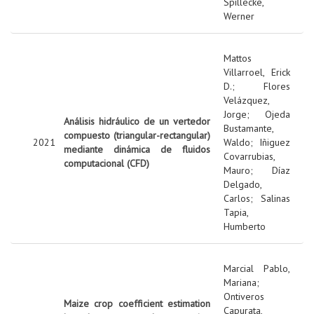
Spillecke,
Werner
Mattos
Villarroel, Erick
D.
;
Flores
Velázquez,
Jorge
;
Ojeda
Análisis hidráulico de un vertedor
Bustamante,
compuesto (triangular-rectangular)
2021
Waldo
;
Iñiguez
mediante dinámica de fluidos
Covarrubias,
computacional (CFD)
Mauro
;
Díaz
Delgado,
Carlos
;
Salinas
Tapia,
Humberto
Marcial Pablo,
Mariana
;
Ontiveros
Maize crop coefficient estimation
Capurata,