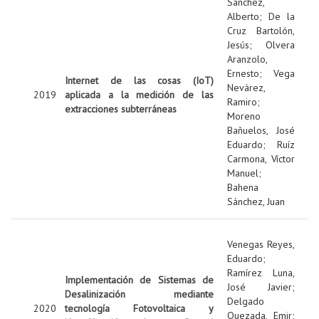
Sanchez,
Alberto
;
De la
Cruz Bartolón,
Jesús
;
Olvera
Aranzolo,
Ernesto
;
Vega
Internet de las cosas (IoT)
Nevárez,
2019
aplicada a la medición de las
Ramiro
;
extracciones subterráneas
Moreno
Bañuelos, José
Eduardo
;
Ruíz
Carmona, Víctor
Manuel
;
Bahena
Sánchez, Juan
Venegas Reyes,
Eduardo
;
Ramírez Luna,
Implementación de Sistemas de
José Javier
;
Desalinización mediante
Delgado
2020
tecnología Fotovoltaica y
Quezada, Emir
;