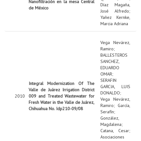
Nanofiltración en la mesa Central
Díaz Magaña,
de México
José Alfredo
;
Yañez Kernke,
Marcia Adriana
Vega Nevárez,
Ramiro
;
BALLESTEROS
SANCHEZ,
EDUARDO
OMAR
;
SERAFIN
Integral Modernization Of The
GARCIA, LUIS
Valle de Juárez Irrigation District
DONALDO
;
2010
009 and Treated Wastewater for
Vega Nevárez,
Fresh Water in the Valle de Juárez,
Ramiro
;
García,
Chihuahua No. Idp210-09/08
Serafín
;
González,
Magdalena
;
Catana, Cesar
;
Asociaciones