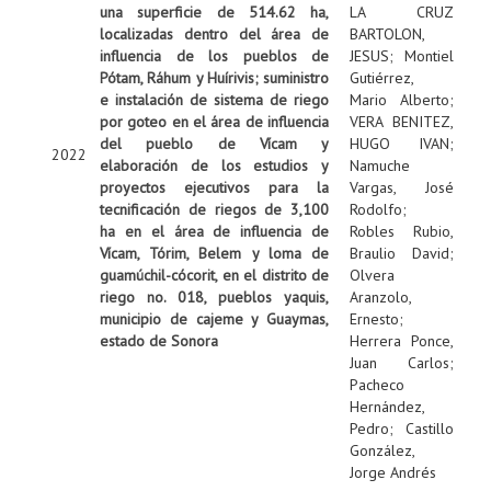
una superficie de 514.62 ha,
LA CRUZ
localizadas dentro del área de
BARTOLON,
influencia de los pueblos de
JESUS
;
Montiel
Pótam, Ráhum y Huírivis; suministro
Gutiérrez,
e instalación de sistema de riego
Mario Alberto
;
por goteo en el área de influencia
VERA BENITEZ,
del pueblo de Vícam y
HUGO IVAN
;
2022
elaboración de los estudios y
Namuche
proyectos ejecutivos para la
Vargas, José
tecnificación de riegos de 3,100
Rodolfo
;
ha en el área de influencia de
Robles Rubio,
Vícam, Tórim, Belem y loma de
Braulio David
;
guamúchil-cócorit, en el distrito de
Olvera
riego no. 018, pueblos yaquis,
Aranzolo,
municipio de cajeme y Guaymas,
Ernesto
;
estado de Sonora
Herrera Ponce,
Juan Carlos
;
Pacheco
Hernández,
Pedro
;
Castillo
González,
Jorge Andrés