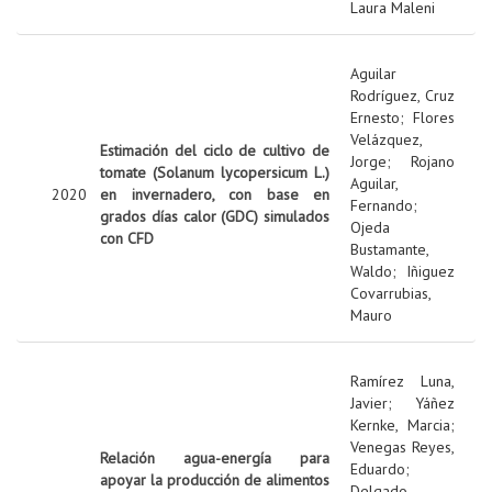
Laura Maleni
Aguilar
Rodríguez, Cruz
Ernesto
;
Flores
Velázquez,
Estimación del ciclo de cultivo de
Jorge
;
Rojano
tomate (Solanum lycopersicum L.)
Aguilar,
2020
en invernadero, con base en
Fernando
;
grados días calor (GDC) simulados
Ojeda
con CFD
Bustamante,
Waldo
;
Iñiguez
Covarrubias,
Mauro
Ramírez Luna,
Javier
;
Yáñez
Kernke, Marcia
;
Venegas Reyes,
Relación agua-energía para
Eduardo
;
apoyar la producción de alimentos
Delgado