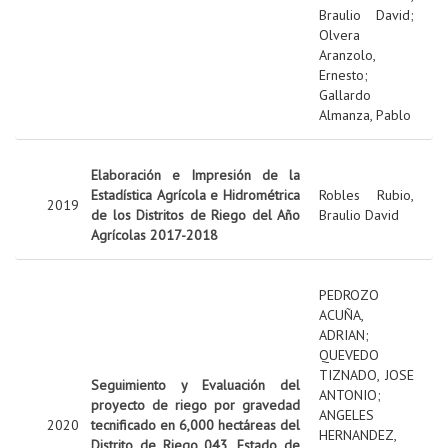
Braulio David
;
Olvera
Aranzolo,
Ernesto
;
Gallardo
Almanza, Pablo
Elaboración e Impresión de la
Estadística Agrícola e Hidrométrica
Robles Rubio,
2019
de los Distritos de Riego del Año
Braulio David
Agrícolas 2017-2018
PEDROZO
ACUÑA,
ADRIAN
;
QUEVEDO
TIZNADO, JOSE
Seguimiento y Evaluación del
ANTONIO
;
proyecto de riego por gravedad
ANGELES
2020
tecnificado en 6,000 hectáreas del
HERNANDEZ,
Distrito de Riego 043, Estado de