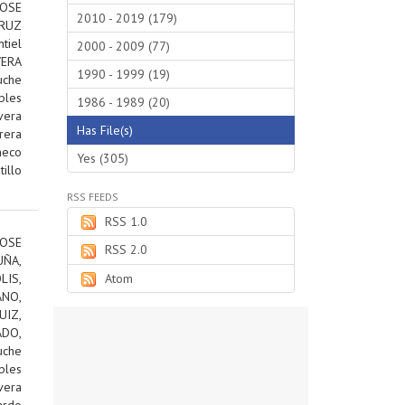
JOSE
2010 - 2019 (179)
RUZ
tiel
2000 - 2009 (77)
VERA
1990 - 1999 (19)
uche
bles
1986 - 1989 (20)
vera
Has File(s)
rera
heco
Yes (305)
tillo
RSS FEEDS
RSS 1.0
OSE
RSS 2.0
ÑA,
IS,
Atom
ANO,
IZ,
DO,
uche
bles
vera
ardo