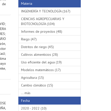
Materia
s de
INGENIERÍA Y TECNOLOGÍA (167)
CIENCIAS AGROPECUARIAS Y
VID
;
BIOTECNOLOGÍA (104)
VERA
Informes de proyectos (48)
RES
;
RIO
Riego (47)
ón,
Distritos de riego (45)
ctor
aúl
;
Cultivos alimenticios (28)
alma
Uso eficiente del agua (19)
uayo
nke,
Modelos matemáticos (17)
Agricultura (15)
Cambio climático (15)
... más
Fecha
OSE
ÑA,
2020 - 2022 (10)