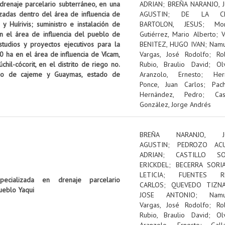
 drenaje parcelario subterráneo, en una
ADRIAN
;
BREÑA NARANJO, 
izadas dentro del área de influencia de
AGUSTIN
;
DE LA C
 Huírivis; suministro e instalación de
BARTOLON, JESUS
;
Mon
n el área de influencia del pueblo de
Gutiérrez, Mario Alberto
;
tudios y proyectos ejecutivos para la
BENITEZ, HUGO IVAN
;
Nam
0 ha en el área de influencia de Vícam,
Vargas, José Rodolfo
;
Ro
il-cócorit, en el distrito de riego no.
Rubio, Braulio David
;
Ol
pio de cajeme y Guaymas, estado de
Aranzolo, Ernesto
;
Her
Ponce, Juan Carlos
;
Pac
Hernández, Pedro
;
Cas
González, Jorge Andrés
BREÑA NARANJO, J
AGUSTIN
;
PEDROZO ACU
ADRIAN
;
CASTILLO SOL
ERICKDEL
;
BECERRA SORI
LETICIA
;
FUENTES RU
pecializada en drenaje parcelario
CARLOS
;
QUEVEDO TIZNA
ueblo Yaqui
JOSE ANTONIO
;
Nam
Vargas, José Rodolfo
;
Ro
Rubio, Braulio David
;
Ol
Aranzolo, Ernesto
;
Gall