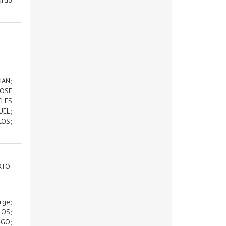
IAN
;
OSE
ELES
UEL
;
LOS
;
RTO
rge
;
LOS
;
IGO
;