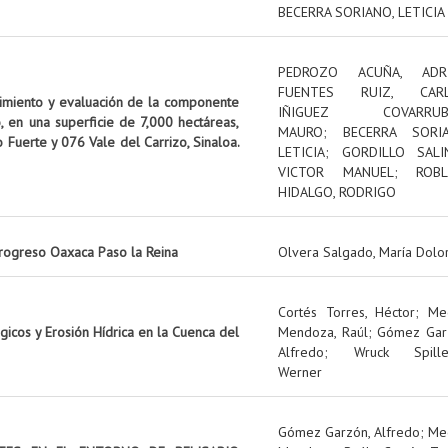
BECERRA SORIANO, LETICIA
PEDROZO ACUÑA, ADR
FUENTES RUIZ, CAR
uimiento y evaluación de la componente
IÑIGUEZ COVARRUBI
, en una superficie de 7,000 hectáreas,
MAURO
;
BECERRA SORIA
o Fuerte y 076 Vale del Carrizo, Sinaloa.
LETICIA
;
GORDILLO SALI
VICTOR MANUEL
;
ROBL
HIDALGO, RODRIGO
rogreso Oaxaca Paso la Reina
Olvera Salgado, María Dolo
Cortés Torres, Héctor
;
Me
icos y Erosión Hídrica en la Cuenca del
Mendoza, Raúl
;
Gómez Gar
Alfredo
;
Wruck Spille
Werner
Gómez Garzón, Alfredo
;
Me