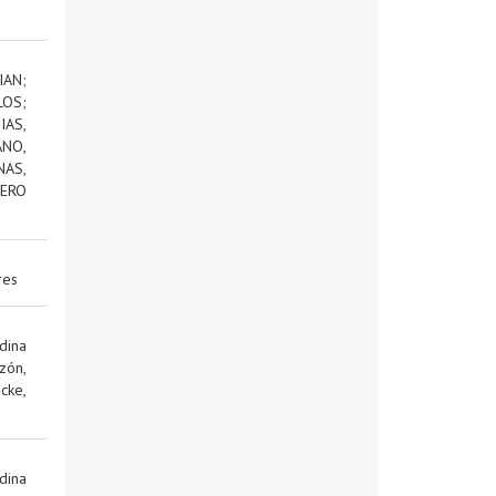
IAN
;
LOS
;
AS,
NO,
NAS,
ERO
res
dina
zón,
cke,
dina