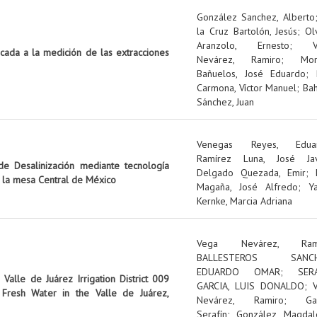
González Sanchez, Alberto
la Cruz Bartolón, Jesús
;
Ol
Aranzolo, Ernesto
;
icada a la medición de las extracciones
Nevárez, Ramiro
;
Mo
Bañuelos, José Eduardo
;
Carmona, Víctor Manuel
;
Ba
Sánchez, Juan
Venegas Reyes, Edua
Ramírez Luna, José Jav
e Desalinización mediante tecnología
Delgado Quezada, Emir
;
n la mesa Central de México
Magaña, José Alfredo
;
Y
Kernke, Marcia Adriana
Vega Nevárez, Ram
BALLESTEROS SANCH
EDUARDO OMAR
;
SER
Valle de Juárez Irrigation District 009
GARCIA, LUIS DONALDO
;
Fresh Water in the Valle de Juárez,
Nevárez, Ramiro
;
Ga
Serafín
;
González, Magdal