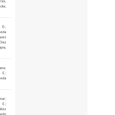
res,
cke,
 D.
;
jeda
guez
Díaz
pia,
ana
;
d E.
;
jeda
mar
;
d E.
;
ález
edo