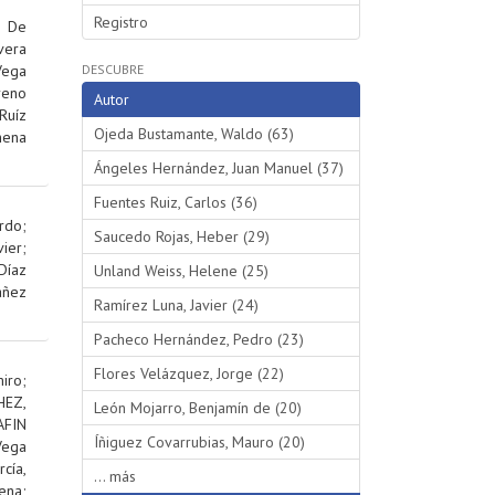
Registro
;
De
vera
Vega
DESCUBRE
reno
Autor
Ruíz
Ojeda Bustamante, Waldo (63)
hena
Ángeles Hernández, Juan Manuel (37)
Fuentes Ruiz, Carlos (36)
rdo
;
Saucedo Rojas, Heber (29)
ier
;
Díaz
Unland Weiss, Helene (25)
añez
Ramírez Luna, Javier (24)
Pacheco Hernández, Pedro (23)
Flores Velázquez, Jorge (22)
iro
;
EZ,
León Mojarro, Benjamín de (20)
AFIN
Íñiguez Covarrubias, Mauro (20)
Vega
rcía,
... más
ena
;