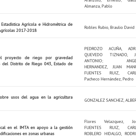
Almanza, Pablo
Estadística Agrícola e Hidrométrica de
Robles Rubio, Braulio David
 Agrícolas 2017-2018
PEDROZO ACUÑA, ADR
QUEVEDO TIZNADO, J
el proyecto de riego por gravedad
ANTONIO
;
ANG
s del Distrito de Riego 043, Estado de
HERNANDEZ, JUAN MAN
FUENTES RUIZ, CAR
Pacheco Hernández, Pedro
obre usos del agua en la agricultura
GONZALEZ SANCHEZ, ALBE
Flores Velazquez, Jo
tical en el IMTA en apoyo a la gestión
FUENTES RUIZ, CAR
edificaciones en zonas urbanas
ROBLERO HIDALGO, RODR