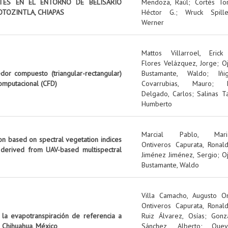
NTES EN EL ENTORNO DE BELISARIO
Mendoza, Raúl
;
Cortés Tor
OTOZINTLA, CHIAPAS
Héctor G.
;
Wruck Spille
Werner
Mattos Villarroel, Erick
Flores Velázquez, Jorge
;
O
edor compuesto (triangular-rectangular)
Bustamante, Waldo
;
Iñi
omputacional (CFD)
Covarrubias, Mauro
;
Delgado, Carlos
;
Salinas Ta
Humberto
Marcial Pablo, Mari
on based on spectral vegetation indices
Ontiveros Capurata, Ronal
 derived from UAV-based multispectral
Jiménez Jiménez, Sergio
;
O
Bustamante, Waldo
Villa Camacho, Augusto O
Ontiveros Capurata, Ronal
 la evapotranspiración de referencia a
Ruiz Álvarez, Osías
;
Gonz
 Chihuahua, México
Sánchez, Alberto
;
Quev