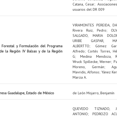
Catana, Cesar
;
Asociacione
usuarios del DR 009
VIRAMONTES PEREIDA, DA
Rivera Ruiz, Pedro
;
OL
SALGADO, MARIA DOLO
URIBE GASPAR, MA
n Forestal y Formulación del Programa
ALBERTTO
;
Gómez Garz
 de la Región IV Balsas y de la Región
Alfredo
;
Cortés Torres, Hé
G
;
Medina Mendoza, R
Wruck Spillecke, Werner
;
P
Moreno, Germán
;
Ag
Mavridis, Alfonso
;
Yánez Ker
Marcia A.
presa Guadalupe, Estado de México
de León Mojarro, Benjamín
QUEVEDO TIZNADO, J
ANTONIO
;
PEDROZO ACU