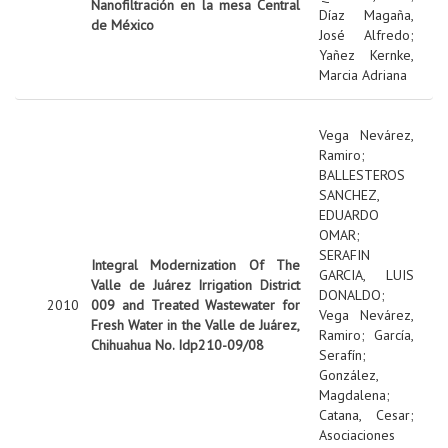
Nanofiltración en la mesa Central
Díaz Magaña,
de México
José Alfredo
;
Yañez Kernke,
Marcia Adriana
Vega Nevárez,
Ramiro
;
BALLESTEROS
SANCHEZ,
EDUARDO
OMAR
;
SERAFIN
Integral Modernization Of The
GARCIA, LUIS
Valle de Juárez Irrigation District
DONALDO
;
2010
009 and Treated Wastewater for
Vega Nevárez,
Fresh Water in the Valle de Juárez,
Ramiro
;
García,
Chihuahua No. Idp210-09/08
Serafín
;
González,
Magdalena
;
Catana, Cesar
;
Asociaciones