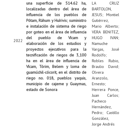
una superficie de 514.62 ha,
LA CRUZ
localizadas dentro del área de
BARTOLON,
influencia de los pueblos de
JESUS
;
Montiel
Pótam, Ráhum y Huírivis; suministro
Gutiérrez,
e instalación de sistema de riego
Mario Alberto
;
por goteo en el área de influencia
VERA BENITEZ,
del pueblo de Vícam y
HUGO IVAN
;
2022
elaboración de los estudios y
Namuche
proyectos ejecutivos para la
Vargas, José
tecnificación de riegos de 3,100
Rodolfo
;
ha en el área de influencia de
Robles Rubio,
Vícam, Tórim, Belem y loma de
Braulio David
;
guamúchil-cócorit, en el distrito de
Olvera
riego no. 018, pueblos yaquis,
Aranzolo,
municipio de cajeme y Guaymas,
Ernesto
;
estado de Sonora
Herrera Ponce,
Juan Carlos
;
Pacheco
Hernández,
Pedro
;
Castillo
González,
Jorge Andrés