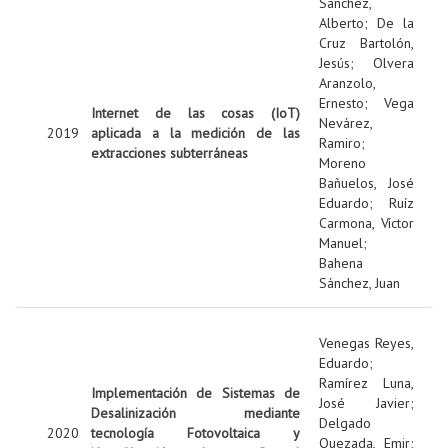
Sanchez,
Alberto
;
De la
Cruz Bartolón,
Jesús
;
Olvera
Aranzolo,
Ernesto
;
Vega
Internet de las cosas (IoT)
Nevárez,
2019
aplicada a la medición de las
Ramiro
;
extracciones subterráneas
Moreno
Bañuelos, José
Eduardo
;
Ruíz
Carmona, Víctor
Manuel
;
Bahena
Sánchez, Juan
Venegas Reyes,
Eduardo
;
Ramírez Luna,
Implementación de Sistemas de
José Javier
;
Desalinización mediante
Delgado
2020
tecnología Fotovoltaica y
Quezada, Emir
;