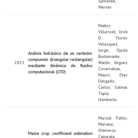
Spillecke,
Werner
Mattos
Villarroel, Erick
D.
;
Flores
Velázquez,
Jorge
;
Ojeda
Análisis hidráulico de un vertedor
Bustamante,
compuesto (triangular-rectangular)
2021
Waldo
;
Iñiguez
mediante dinámica de fluidos
Covarrubias,
computacional (CFD)
Mauro
;
Díaz
Delgado,
Carlos
;
Salinas
Tapia,
Humberto
Marcial Pablo,
Mariana
;
Ontiveros
Maize crop coefficient estimation
Capurata,