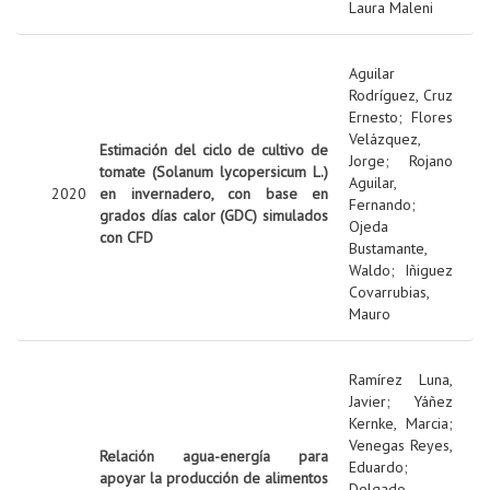
Laura Maleni
Aguilar
Rodríguez, Cruz
Ernesto
;
Flores
Velázquez,
Estimación del ciclo de cultivo de
Jorge
;
Rojano
tomate (Solanum lycopersicum L.)
Aguilar,
2020
en invernadero, con base en
Fernando
;
grados días calor (GDC) simulados
Ojeda
con CFD
Bustamante,
Waldo
;
Iñiguez
Covarrubias,
Mauro
Ramírez Luna,
Javier
;
Yáñez
Kernke, Marcia
;
Venegas Reyes,
Relación agua-energía para
Eduardo
;
apoyar la producción de alimentos
Delgado