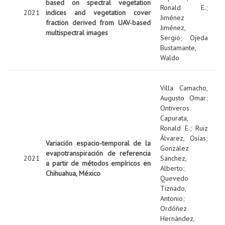
based on spectral vegetation
Ronald E.
;
2021
indices and vegetation cover
Jiménez
fraction derived from UAV-based
Jiménez,
multispectral images
Sergio
;
Ojeda
Bustamante,
Waldo
Villa Camacho,
Augusto Omar
;
Ontiveros
Capurata,
Ronald E.
;
Ruiz
Álvarez, Osías
;
Variación espacio-temporal de la
González
evapotranspiración de referencia
2021
Sánchez,
a partir de métodos empíricos en
Alberto
;
Chihuahua, México
Quevedo
Tiznado,
Antonio
;
Ordóñez
Hernández,