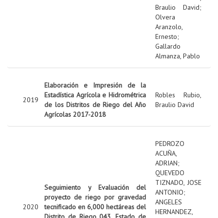
Braulio David
;
Olvera
Aranzolo,
Ernesto
;
Gallardo
Almanza, Pablo
Elaboración e Impresión de la
Estadística Agrícola e Hidrométrica
Robles Rubio,
2019
de los Distritos de Riego del Año
Braulio David
Agrícolas 2017-2018
PEDROZO
ACUÑA,
ADRIAN
;
QUEVEDO
TIZNADO, JOSE
Seguimiento y Evaluación del
ANTONIO
;
proyecto de riego por gravedad
ANGELES
2020
tecnificado en 6,000 hectáreas del
HERNANDEZ,
Distrito de Riego 043, Estado de