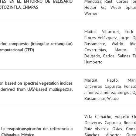
NTES EN EL ENTORNO DE BELISARIO
Mendoza, Raúl
;
Cortés Tor
OTOZINTLA, CHIAPAS
Héctor G.
;
Wruck Spille
Werner
Mattos Villarroel, Erick
Flores Velázquez, Jorge
;
O
edor compuesto (triangular-rectangular)
Bustamante, Waldo
;
Iñi
omputacional (CFD)
Covarrubias, Mauro
;
Delgado, Carlos
;
Salinas Ta
Humberto
Marcial Pablo, Mari
on based on spectral vegetation indices
Ontiveros Capurata, Ronal
 derived from UAV-based multispectral
Jiménez Jiménez, Sergio
;
O
Bustamante, Waldo
Villa Camacho, Augusto O
Ontiveros Capurata, Ronal
 la evapotranspiración de referencia a
Ruiz Álvarez, Osías
;
Gonz
 Chihuahua, México
Sánchez, Alberto
;
Quev