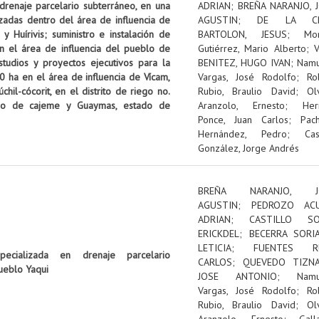
 drenaje parcelario subterráneo, en una
ADRIAN
;
BREÑA NARANJO, 
izadas dentro del área de influencia de
AGUSTIN
;
DE LA C
 Huírivis; suministro e instalación de
BARTOLON, JESUS
;
Mon
n el área de influencia del pueblo de
Gutiérrez, Mario Alberto
;
tudios y proyectos ejecutivos para la
BENITEZ, HUGO IVAN
;
Nam
0 ha en el área de influencia de Vícam,
Vargas, José Rodolfo
;
Ro
il-cócorit, en el distrito de riego no.
Rubio, Braulio David
;
Ol
pio de cajeme y Guaymas, estado de
Aranzolo, Ernesto
;
Her
Ponce, Juan Carlos
;
Pac
Hernández, Pedro
;
Cas
González, Jorge Andrés
BREÑA NARANJO, J
AGUSTIN
;
PEDROZO ACU
ADRIAN
;
CASTILLO SOL
ERICKDEL
;
BECERRA SORI
LETICIA
;
FUENTES RU
pecializada en drenaje parcelario
CARLOS
;
QUEVEDO TIZNA
ueblo Yaqui
JOSE ANTONIO
;
Nam
Vargas, José Rodolfo
;
Ro
Rubio, Braulio David
;
Ol
Aranzolo, Ernesto
;
Gall