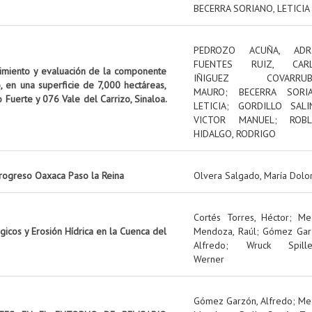
BECERRA SORIANO, LETICIA
PEDROZO ACUÑA, ADR
FUENTES RUIZ, CAR
uimiento y evaluación de la componente
IÑIGUEZ COVARRUBI
, en una superficie de 7,000 hectáreas,
MAURO
;
BECERRA SORIA
o Fuerte y 076 Vale del Carrizo, Sinaloa.
LETICIA
;
GORDILLO SALI
VICTOR MANUEL
;
ROBL
HIDALGO, RODRIGO
rogreso Oaxaca Paso la Reina
Olvera Salgado, María Dolo
Cortés Torres, Héctor
;
Me
icos y Erosión Hídrica en la Cuenca del
Mendoza, Raúl
;
Gómez Gar
Alfredo
;
Wruck Spille
Werner
Gómez Garzón, Alfredo
;
Me