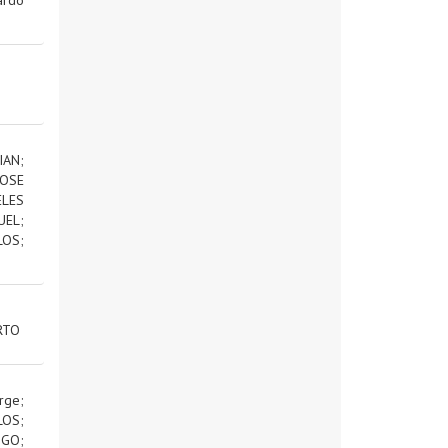
IAN
;
OSE
ELES
UEL
;
LOS
;
RTO
rge
;
LOS
;
IGO
;