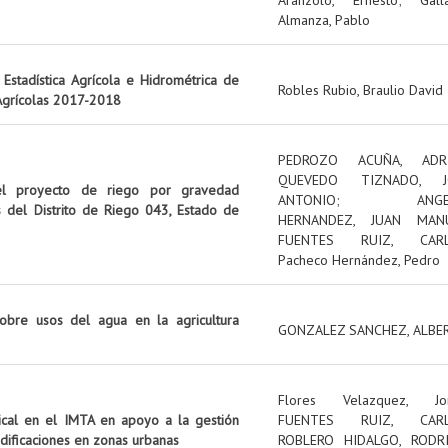
Almanza, Pablo
Estadística Agrícola e Hidrométrica de
Robles Rubio, Braulio David
 Agrícolas 2017-2018
PEDROZO ACUÑA, ADR
QUEVEDO TIZNADO, J
el proyecto de riego por gravedad
ANTONIO
;
ANG
s del Distrito de Riego 043, Estado de
HERNANDEZ, JUAN MAN
FUENTES RUIZ, CAR
Pacheco Hernández, Pedro
obre usos del agua en la agricultura
GONZALEZ SANCHEZ, ALBE
Flores Velazquez, Jo
tical en el IMTA en apoyo a la gestión
FUENTES RUIZ, CAR
edificaciones en zonas urbanas
ROBLERO HIDALGO, RODR