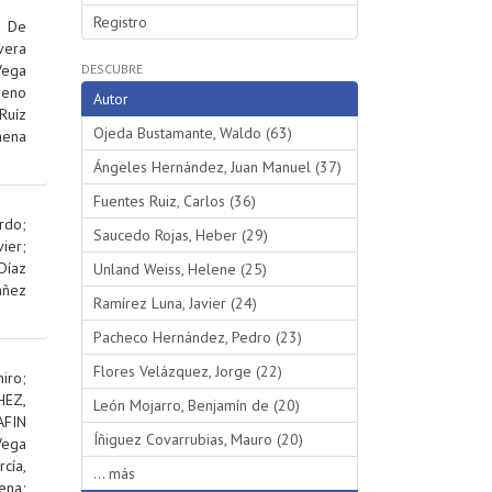
Registro
;
De
vera
Vega
DESCUBRE
reno
Autor
Ruíz
Ojeda Bustamante, Waldo (63)
hena
Ángeles Hernández, Juan Manuel (37)
Fuentes Ruiz, Carlos (36)
rdo
;
Saucedo Rojas, Heber (29)
ier
;
Díaz
Unland Weiss, Helene (25)
añez
Ramírez Luna, Javier (24)
Pacheco Hernández, Pedro (23)
Flores Velázquez, Jorge (22)
iro
;
EZ,
León Mojarro, Benjamín de (20)
AFIN
Íñiguez Covarrubias, Mauro (20)
Vega
rcía,
... más
ena
;