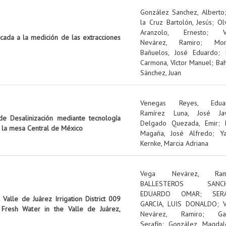
González Sanchez, Alberto
la Cruz Bartolón, Jesús
;
Ol
Aranzolo, Ernesto
;
icada a la medición de las extracciones
Nevárez, Ramiro
;
Mo
Bañuelos, José Eduardo
;
Carmona, Víctor Manuel
;
Ba
Sánchez, Juan
Venegas Reyes, Edua
Ramírez Luna, José Jav
e Desalinización mediante tecnología
Delgado Quezada, Emir
;
n la mesa Central de México
Magaña, José Alfredo
;
Y
Kernke, Marcia Adriana
Vega Nevárez, Ram
BALLESTEROS SANCH
EDUARDO OMAR
;
SER
Valle de Juárez Irrigation District 009
GARCIA, LUIS DONALDO
;
Fresh Water in the Valle de Juárez,
Nevárez, Ramiro
;
Ga
Serafín
;
González, Magdal