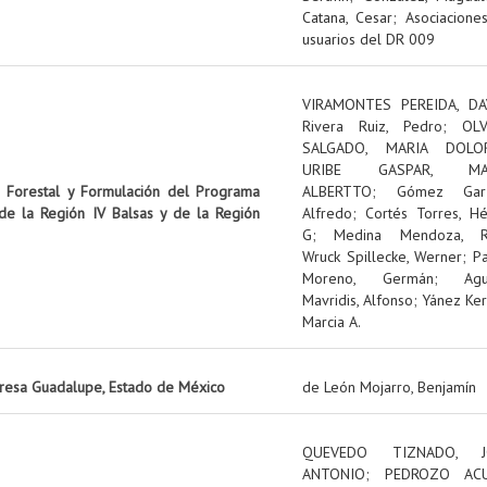
Catana, Cesar
;
Asociacione
usuarios del DR 009
VIRAMONTES PEREIDA, DA
Rivera Ruiz, Pedro
;
OL
SALGADO, MARIA DOLO
URIBE GASPAR, MA
n Forestal y Formulación del Programa
ALBERTTO
;
Gómez Garz
 de la Región IV Balsas y de la Región
Alfredo
;
Cortés Torres, Hé
G
;
Medina Mendoza, R
Wruck Spillecke, Werner
;
P
Moreno, Germán
;
Ag
Mavridis, Alfonso
;
Yánez Ker
Marcia A.
presa Guadalupe, Estado de México
de León Mojarro, Benjamín
QUEVEDO TIZNADO, J
ANTONIO
;
PEDROZO ACU