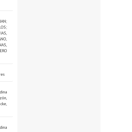
IAN
;
LOS
;
AS,
NO,
NAS,
ERO
res
dina
zón,
cke,
dina