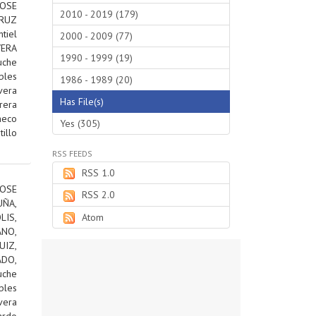
JOSE
2010 - 2019 (179)
RUZ
tiel
2000 - 2009 (77)
VERA
1990 - 1999 (19)
uche
bles
1986 - 1989 (20)
vera
Has File(s)
rera
heco
Yes (305)
tillo
RSS FEEDS
RSS 1.0
OSE
RSS 2.0
ÑA,
IS,
Atom
ANO,
IZ,
DO,
uche
bles
vera
ardo