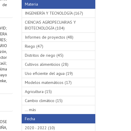
Materia
s de
INGENIERÍA Y TECNOLOGÍA (167)
CIENCIAS AGROPECUARIAS Y
VID
;
BIOTECNOLOGÍA (104)
VERA
Informes de proyectos (48)
RES
;
RIO
Riego (47)
ón,
Distritos de riego (45)
ctor
aúl
;
Cultivos alimenticios (28)
alma
Uso eficiente del agua (19)
uayo
nke,
Modelos matemáticos (17)
Agricultura (15)
Cambio climático (15)
... más
Fecha
OSE
ÑA,
2020 - 2022 (10)