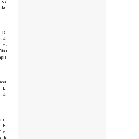
res,
cke,
 D.
;
jeda
guez
Díaz
pia,
ana
;
d E.
;
jeda
mar
;
d E.
;
ález
edo