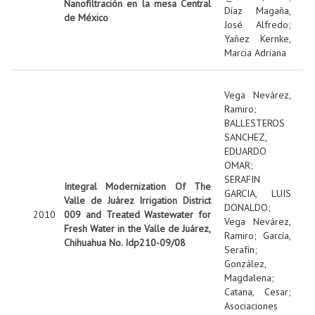
Nanofiltración en la mesa Central
Díaz Magaña,
de México
José Alfredo
;
Yañez Kernke,
Marcia Adriana
Vega Nevárez,
Ramiro
;
BALLESTEROS
SANCHEZ,
EDUARDO
OMAR
;
SERAFIN
Integral Modernization Of The
GARCIA, LUIS
Valle de Juárez Irrigation District
DONALDO
;
2010
009 and Treated Wastewater for
Vega Nevárez,
Fresh Water in the Valle de Juárez,
Ramiro
;
García,
Chihuahua No. Idp210-09/08
Serafín
;
González,
Magdalena
;
Catana, Cesar
;
Asociaciones