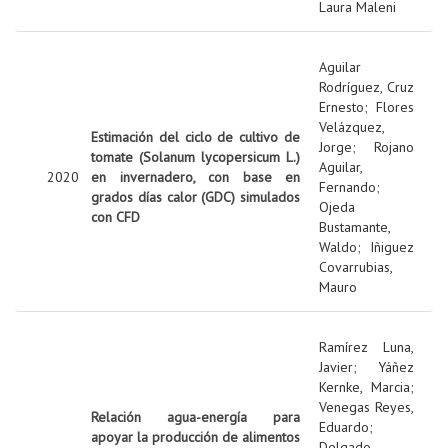
Laura Maleni
Aguilar
Rodríguez, Cruz
Ernesto
;
Flores
Velázquez,
Estimación del ciclo de cultivo de
Jorge
;
Rojano
tomate (Solanum lycopersicum L.)
Aguilar,
2020
en invernadero, con base en
Fernando
;
grados días calor (GDC) simulados
Ojeda
con CFD
Bustamante,
Waldo
;
Iñiguez
Covarrubias,
Mauro
Ramírez Luna,
Javier
;
Yáñez
Kernke, Marcia
;
Venegas Reyes,
Relación agua-energía para
Eduardo
;
apoyar la producción de alimentos
Delgado