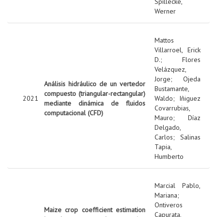
Spillecke,
Werner
Mattos
Villarroel, Erick
D.
;
Flores
Velázquez,
Jorge
;
Ojeda
Análisis hidráulico de un vertedor
Bustamante,
compuesto (triangular-rectangular)
2021
Waldo
;
Iñiguez
mediante dinámica de fluidos
Covarrubias,
computacional (CFD)
Mauro
;
Díaz
Delgado,
Carlos
;
Salinas
Tapia,
Humberto
Marcial Pablo,
Mariana
;
Ontiveros
Maize crop coefficient estimation
Capurata,