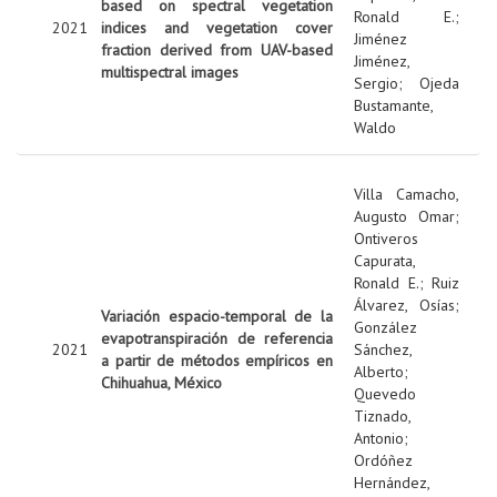
based on spectral vegetation
Ronald E.
;
2021
indices and vegetation cover
Jiménez
fraction derived from UAV-based
Jiménez,
multispectral images
Sergio
;
Ojeda
Bustamante,
Waldo
Villa Camacho,
Augusto Omar
;
Ontiveros
Capurata,
Ronald E.
;
Ruiz
Álvarez, Osías
;
Variación espacio-temporal de la
González
evapotranspiración de referencia
2021
Sánchez,
a partir de métodos empíricos en
Alberto
;
Chihuahua, México
Quevedo
Tiznado,
Antonio
;
Ordóñez
Hernández,