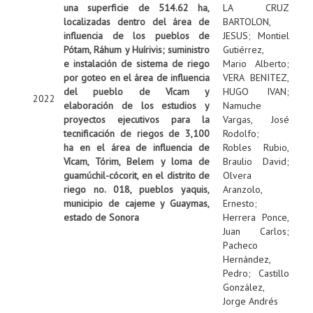
una superficie de 514.62 ha,
LA CRUZ
localizadas dentro del área de
BARTOLON,
influencia de los pueblos de
JESUS
;
Montiel
Pótam, Ráhum y Huírivis; suministro
Gutiérrez,
e instalación de sistema de riego
Mario Alberto
;
por goteo en el área de influencia
VERA BENITEZ,
del pueblo de Vícam y
HUGO IVAN
;
2022
elaboración de los estudios y
Namuche
proyectos ejecutivos para la
Vargas, José
tecnificación de riegos de 3,100
Rodolfo
;
ha en el área de influencia de
Robles Rubio,
Vícam, Tórim, Belem y loma de
Braulio David
;
guamúchil-cócorit, en el distrito de
Olvera
riego no. 018, pueblos yaquis,
Aranzolo,
municipio de cajeme y Guaymas,
Ernesto
;
estado de Sonora
Herrera Ponce,
Juan Carlos
;
Pacheco
Hernández,
Pedro
;
Castillo
González,
Jorge Andrés