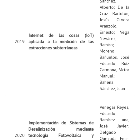
Sanchez,
Alberto
;
De la
Cruz Bartolón,
Jesús
;
Olvera
Aranzolo,
Ernesto
;
Vega
Internet de las cosas (IoT)
Nevárez,
2019
aplicada a la medición de las
Ramiro
;
extracciones subterráneas
Moreno
Bañuelos, José
Eduardo
;
Ruíz
Carmona, Víctor
Manuel
;
Bahena
Sánchez, Juan
Venegas Reyes,
Eduardo
;
Ramírez Luna,
Implementación de Sistemas de
José Javier
;
Desalinización mediante
Delgado
2020
tecnología Fotovoltaica y
Quezada, Emir
;