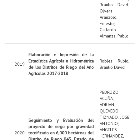
Braulio David
;
Olvera
Aranzolo,
Ernesto
;
Gallardo
Almanza, Pablo
Elaboración e Impresión de la
Estadística Agrícola e Hidrométrica
Robles Rubio,
2019
de los Distritos de Riego del Año
Braulio David
Agrícolas 2017-2018
PEDROZO
ACUÑA,
ADRIAN
;
QUEVEDO
TIZNADO, JOSE
Seguimiento y Evaluación del
ANTONIO
;
proyecto de riego por gravedad
ANGELES
2020
tecnificado en 6,000 hectáreas del
HERNANDEZ,
Distrito de Riego 043, Estado de