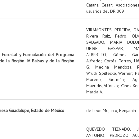
Catana, Cesar
;
Asociacione
usuarios del DR 009
VIRAMONTES PEREIDA, DA
Rivera Ruiz, Pedro
;
OL
SALGADO, MARIA DOLO
URIBE GASPAR, MA
n Forestal y Formulación del Programa
ALBERTTO
;
Gómez Garz
 de la Región IV Balsas y de la Región
Alfredo
;
Cortés Torres, Hé
G
;
Medina Mendoza, R
Wruck Spillecke, Werner
;
P
Moreno, Germán
;
Ag
Mavridis, Alfonso
;
Yánez Ker
Marcia A.
presa Guadalupe, Estado de México
de León Mojarro, Benjamín
QUEVEDO TIZNADO, J
ANTONIO
;
PEDROZO ACU