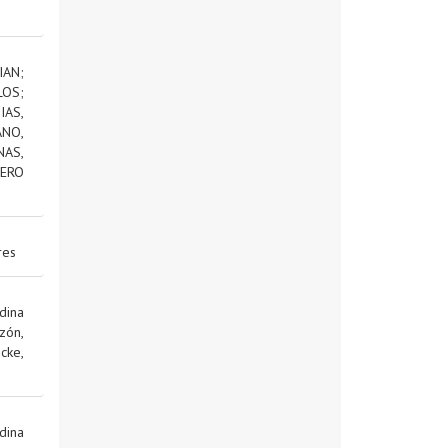
IAN
;
LOS
;
AS,
NO,
NAS,
ERO
res
dina
zón,
cke,
dina