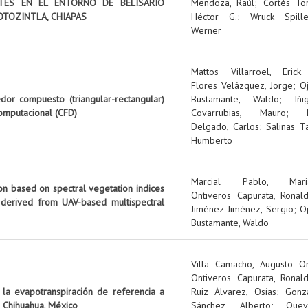
NTES EN EL ENTORNO DE BELISARIO
Mendoza, Raúl
;
Cortés Tor
OTOZINTLA, CHIAPAS
Héctor G.
;
Wruck Spille
Werner
Mattos Villarroel, Erick
Flores Velázquez, Jorge
;
O
edor compuesto (triangular-rectangular)
Bustamante, Waldo
;
Iñi
omputacional (CFD)
Covarrubias, Mauro
;
Delgado, Carlos
;
Salinas Ta
Humberto
Marcial Pablo, Mari
on based on spectral vegetation indices
Ontiveros Capurata, Ronal
 derived from UAV-based multispectral
Jiménez Jiménez, Sergio
;
O
Bustamante, Waldo
Villa Camacho, Augusto O
Ontiveros Capurata, Ronal
 la evapotranspiración de referencia a
Ruiz Álvarez, Osías
;
Gonz
 Chihuahua, México
Sánchez, Alberto
;
Quev