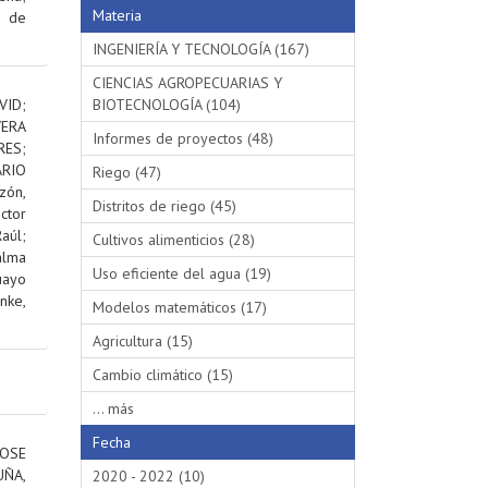
Materia
s de
INGENIERÍA Y TECNOLOGÍA (167)
CIENCIAS AGROPECUARIAS Y
VID
;
BIOTECNOLOGÍA (104)
VERA
Informes de proyectos (48)
RES
;
RIO
Riego (47)
ón,
Distritos de riego (45)
ctor
aúl
;
Cultivos alimenticios (28)
alma
Uso eficiente del agua (19)
uayo
nke,
Modelos matemáticos (17)
Agricultura (15)
Cambio climático (15)
... más
Fecha
OSE
ÑA,
2020 - 2022 (10)