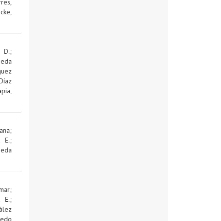
res,
cke,
 D.
;
jeda
guez
Díaz
pia,
ana
;
d E.
;
jeda
mar
;
d E.
;
ález
edo