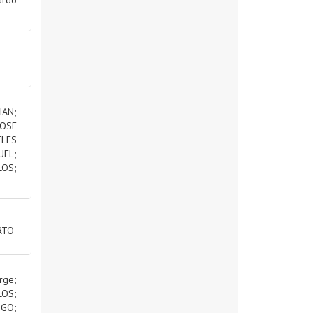
IAN
;
OSE
ELES
UEL
;
LOS
;
RTO
rge
;
LOS
;
IGO
;