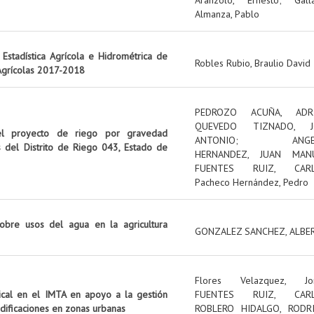
Almanza, Pablo
Estadística Agrícola e Hidrométrica de
Robles Rubio, Braulio David
 Agrícolas 2017-2018
PEDROZO ACUÑA, ADR
QUEVEDO TIZNADO, J
el proyecto de riego por gravedad
ANTONIO
;
ANG
s del Distrito de Riego 043, Estado de
HERNANDEZ, JUAN MAN
FUENTES RUIZ, CAR
Pacheco Hernández, Pedro
obre usos del agua en la agricultura
GONZALEZ SANCHEZ, ALBE
Flores Velazquez, Jo
tical en el IMTA en apoyo a la gestión
FUENTES RUIZ, CAR
edificaciones en zonas urbanas
ROBLERO HIDALGO, RODR