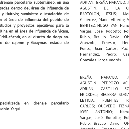
 drenaje parcelario subterráneo, en una
ADRIAN
;
BREÑA NARANJO, 
izadas dentro del área de influencia de
AGUSTIN
;
DE LA C
 Huírivis; suministro e instalación de
BARTOLON, JESUS
;
Mon
n el área de influencia del pueblo de
Gutiérrez, Mario Alberto
;
tudios y proyectos ejecutivos para la
BENITEZ, HUGO IVAN
;
Nam
0 ha en el área de influencia de Vícam,
Vargas, José Rodolfo
;
Ro
il-cócorit, en el distrito de riego no.
Rubio, Braulio David
;
Ol
pio de cajeme y Guaymas, estado de
Aranzolo, Ernesto
;
Her
Ponce, Juan Carlos
;
Pac
Hernández, Pedro
;
Cas
González, Jorge Andrés
BREÑA NARANJO, J
AGUSTIN
;
PEDROZO ACU
ADRIAN
;
CASTILLO SOL
ERICKDEL
;
BECERRA SORI
LETICIA
;
FUENTES RU
pecializada en drenaje parcelario
CARLOS
;
QUEVEDO TIZNA
ueblo Yaqui
JOSE ANTONIO
;
Nam
Vargas, José Rodolfo
;
Ro
Rubio, Braulio David
;
Ol
Aranzolo, Ernesto
;
Gall