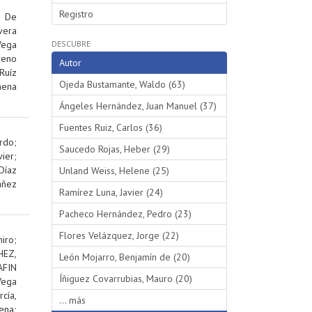
Registro
;
De
vera
Vega
DESCUBRE
reno
Autor
Ruíz
Ojeda Bustamante, Waldo (63)
hena
Ángeles Hernández, Juan Manuel (37)
Fuentes Ruiz, Carlos (36)
rdo
;
Saucedo Rojas, Heber (29)
ier
;
Díaz
Unland Weiss, Helene (25)
añez
Ramírez Luna, Javier (24)
Pacheco Hernández, Pedro (23)
Flores Velázquez, Jorge (22)
iro
;
EZ,
León Mojarro, Benjamín de (20)
AFIN
Íñiguez Covarrubias, Mauro (20)
Vega
rcía,
... más
ena
;