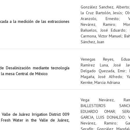
González Sanchez, Alberto
la Cruz Bartolón, Jesús
;
Ol
Aranzolo, Ernesto
;
icada a la medición de las extracciones
Nevárez, Ramiro
;
Mo
Bañuelos, José Eduardo
;
Carmona, Víctor Manuel
;
Ba
Sánchez, Juan
Venegas Reyes, Edua
Ramírez Luna, José Jav
e Desalinización mediante tecnología
Delgado Quezada, Emir
;
n la mesa Central de México
Magaña, José Alfredo
;
Y
Kernke, Marcia Adriana
Vega Nevárez, Ram
BALLESTEROS SANCH
EDUARDO OMAR
;
SER
Valle de Juárez Irrigation District 009
GARCIA, LUIS DONALDO
;
Fresh Water in the Valle de Juárez,
Nevárez, Ramiro
;
Ga
Serafín
;
González, Magdal