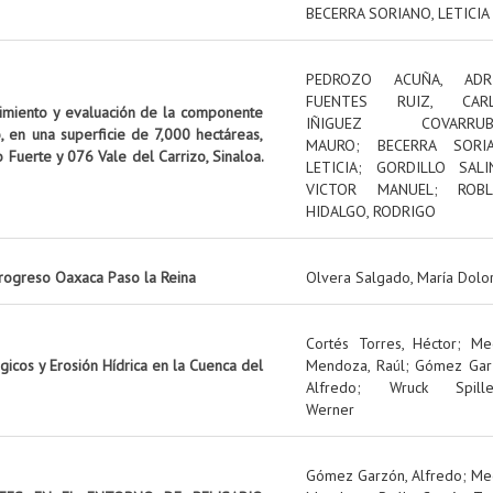
BECERRA SORIANO, LETICIA
PEDROZO ACUÑA, ADR
FUENTES RUIZ, CAR
uimiento y evaluación de la componente
IÑIGUEZ COVARRUBI
, en una superficie de 7,000 hectáreas,
MAURO
;
BECERRA SORIA
o Fuerte y 076 Vale del Carrizo, Sinaloa.
LETICIA
;
GORDILLO SALI
VICTOR MANUEL
;
ROBL
HIDALGO, RODRIGO
rogreso Oaxaca Paso la Reina
Olvera Salgado, María Dolo
Cortés Torres, Héctor
;
Me
icos y Erosión Hídrica en la Cuenca del
Mendoza, Raúl
;
Gómez Gar
Alfredo
;
Wruck Spille
Werner
Gómez Garzón, Alfredo
;
Me