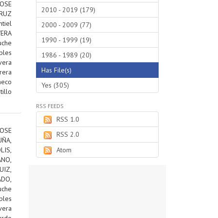
JOSE
2010 - 2019 (179)
RUZ
tiel
2000 - 2009 (77)
VERA
1990 - 1999 (19)
uche
bles
1986 - 1989 (20)
vera
Has File(s)
rera
heco
Yes (305)
tillo
RSS FEEDS
RSS 1.0
OSE
RSS 2.0
ÑA,
IS,
Atom
ANO,
IZ,
DO,
uche
bles
vera
ardo