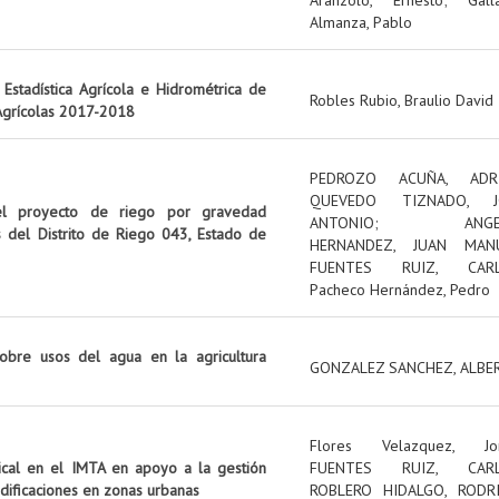
Almanza, Pablo
Estadística Agrícola e Hidrométrica de
Robles Rubio, Braulio David
 Agrícolas 2017-2018
PEDROZO ACUÑA, ADR
QUEVEDO TIZNADO, J
el proyecto de riego por gravedad
ANTONIO
;
ANG
s del Distrito de Riego 043, Estado de
HERNANDEZ, JUAN MAN
FUENTES RUIZ, CAR
Pacheco Hernández, Pedro
obre usos del agua en la agricultura
GONZALEZ SANCHEZ, ALBE
Flores Velazquez, Jo
tical en el IMTA en apoyo a la gestión
FUENTES RUIZ, CAR
edificaciones en zonas urbanas
ROBLERO HIDALGO, RODR