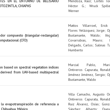
NTES EN EL ENTORNO DE BELISARIO
Mendoza, Raúl
;
Cortés Tor
OTOZINTLA, CHIAPAS
Héctor G.
;
Wruck Spille
Werner
Mattos Villarroel, Erick
Flores Velázquez, Jorge
;
O
edor compuesto (triangular-rectangular)
Bustamante, Waldo
;
Iñi
omputacional (CFD)
Covarrubias, Mauro
;
Delgado, Carlos
;
Salinas Ta
Humberto
Marcial Pablo, Mari
on based on spectral vegetation indices
Ontiveros Capurata, Ronal
 derived from UAV-based multispectral
Jiménez Jiménez, Sergio
;
O
Bustamante, Waldo
Villa Camacho, Augusto O
Ontiveros Capurata, Ronal
 la evapotranspiración de referencia a
Ruiz Álvarez, Osías
;
Gonz
 Chihuahua, México
Sánchez, Alberto
;
Quev