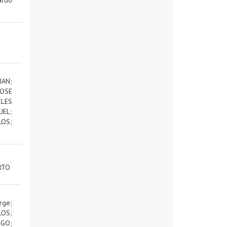
IAN
;
OSE
ELES
UEL
;
LOS
;
RTO
rge
;
LOS
;
IGO
;