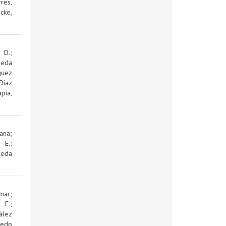
res,
cke,
 D.
;
jeda
guez
Díaz
pia,
ana
;
d E.
;
jeda
mar
;
d E.
;
ález
edo