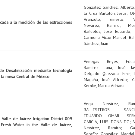
González Sanchez, Alberto
la Cruz Bartolón, Jesús
;
Ol
Aranzolo, Ernesto
;
icada a la medición de las extracciones
Nevárez, Ramiro
;
Mo
Bañuelos, José Eduardo
;
Carmona, Víctor Manuel
;
Ba
Sánchez, Juan
Venegas Reyes, Edua
Ramírez Luna, José Jav
e Desalinización mediante tecnología
Delgado Quezada, Emir
;
n la mesa Central de México
Magaña, José Alfredo
;
Y
Kernke, Marcia Adriana
Vega Nevárez, Ram
BALLESTEROS SANCH
EDUARDO OMAR
;
SER
Valle de Juárez Irrigation District 009
GARCIA, LUIS DONALDO
;
Fresh Water in the Valle de Juárez,
Nevárez, Ramiro
;
Ga
Serafín
;
González, Magdal