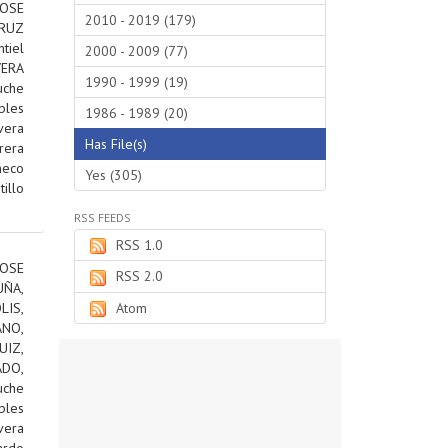
JOSE
2010 - 2019 (179)
RUZ
tiel
2000 - 2009 (77)
VERA
1990 - 1999 (19)
uche
bles
1986 - 1989 (20)
vera
Has File(s)
rera
heco
Yes (305)
tillo
RSS FEEDS
RSS 1.0
OSE
RSS 2.0
ÑA,
IS,
Atom
ANO,
IZ,
DO,
uche
bles
vera
ardo