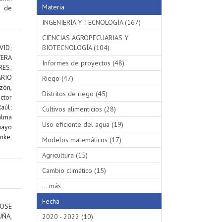
Materia
s de
INGENIERÍA Y TECNOLOGÍA (167)
CIENCIAS AGROPECUARIAS Y
VID
;
BIOTECNOLOGÍA (104)
VERA
Informes de proyectos (48)
RES
;
RIO
Riego (47)
ón,
Distritos de riego (45)
ctor
aúl
;
Cultivos alimenticios (28)
alma
Uso eficiente del agua (19)
uayo
nke,
Modelos matemáticos (17)
Agricultura (15)
Cambio climático (15)
... más
Fecha
OSE
ÑA,
2020 - 2022 (10)