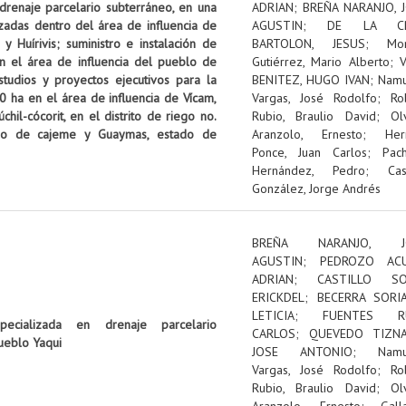
 drenaje parcelario subterráneo, en una
ADRIAN
;
BREÑA NARANJO, 
izadas dentro del área de influencia de
AGUSTIN
;
DE LA C
 Huírivis; suministro e instalación de
BARTOLON, JESUS
;
Mon
n el área de influencia del pueblo de
Gutiérrez, Mario Alberto
;
tudios y proyectos ejecutivos para la
BENITEZ, HUGO IVAN
;
Nam
0 ha en el área de influencia de Vícam,
Vargas, José Rodolfo
;
Ro
il-cócorit, en el distrito de riego no.
Rubio, Braulio David
;
Ol
pio de cajeme y Guaymas, estado de
Aranzolo, Ernesto
;
Her
Ponce, Juan Carlos
;
Pac
Hernández, Pedro
;
Cas
González, Jorge Andrés
BREÑA NARANJO, J
AGUSTIN
;
PEDROZO ACU
ADRIAN
;
CASTILLO SOL
ERICKDEL
;
BECERRA SORI
LETICIA
;
FUENTES RU
pecializada en drenaje parcelario
CARLOS
;
QUEVEDO TIZNA
ueblo Yaqui
JOSE ANTONIO
;
Nam
Vargas, José Rodolfo
;
Ro
Rubio, Braulio David
;
Ol
Aranzolo, Ernesto
;
Gall