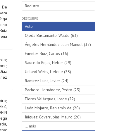
Registro
;
De
vera
Vega
DESCUBRE
reno
Autor
Ruíz
Ojeda Bustamante, Waldo (63)
hena
Ángeles Hernández, Juan Manuel (37)
Fuentes Ruiz, Carlos (36)
rdo
;
Saucedo Rojas, Heber (29)
ier
;
Díaz
Unland Weiss, Helene (25)
añez
Ramírez Luna, Javier (24)
Pacheco Hernández, Pedro (23)
Flores Velázquez, Jorge (22)
iro
;
EZ,
León Mojarro, Benjamín de (20)
AFIN
Íñiguez Covarrubias, Mauro (20)
Vega
rcía,
... más
ena
;