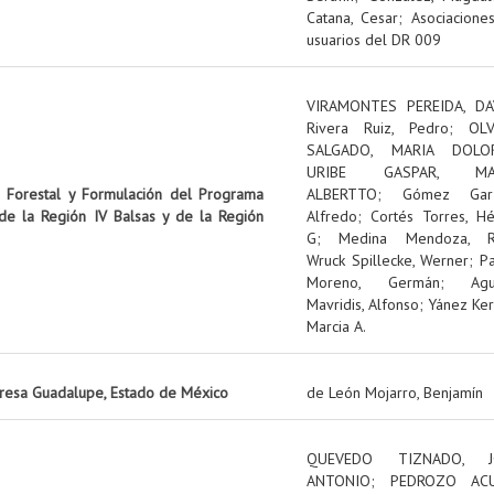
Catana, Cesar
;
Asociacione
usuarios del DR 009
VIRAMONTES PEREIDA, DA
Rivera Ruiz, Pedro
;
OL
SALGADO, MARIA DOLO
URIBE GASPAR, MA
n Forestal y Formulación del Programa
ALBERTTO
;
Gómez Garz
 de la Región IV Balsas y de la Región
Alfredo
;
Cortés Torres, Hé
G
;
Medina Mendoza, R
Wruck Spillecke, Werner
;
P
Moreno, Germán
;
Ag
Mavridis, Alfonso
;
Yánez Ker
Marcia A.
presa Guadalupe, Estado de México
de León Mojarro, Benjamín
QUEVEDO TIZNADO, J
ANTONIO
;
PEDROZO ACU