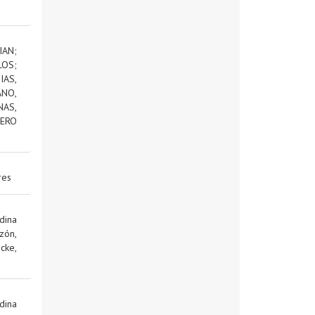
IAN
;
LOS
;
AS,
NO,
NAS,
ERO
res
dina
zón,
cke,
dina