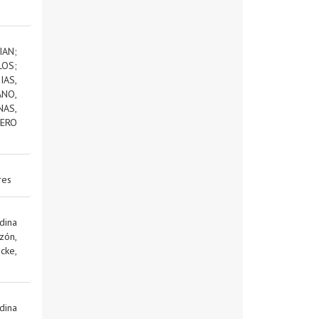
IAN
;
LOS
;
AS,
NO,
NAS,
ERO
res
dina
zón,
cke,
dina