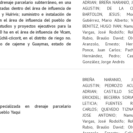
 drenaje parcelario subterráneo, en una
ADRIAN
;
BREÑA NARANJO, 
izadas dentro del área de influencia de
AGUSTIN
;
DE LA C
 Huírivis; suministro e instalación de
BARTOLON, JESUS
;
Mon
n el área de influencia del pueblo de
Gutiérrez, Mario Alberto
;
tudios y proyectos ejecutivos para la
BENITEZ, HUGO IVAN
;
Nam
0 ha en el área de influencia de Vícam,
Vargas, José Rodolfo
;
Ro
il-cócorit, en el distrito de riego no.
Rubio, Braulio David
;
Ol
pio de cajeme y Guaymas, estado de
Aranzolo, Ernesto
;
Her
Ponce, Juan Carlos
;
Pac
Hernández, Pedro
;
Cas
González, Jorge Andrés
BREÑA NARANJO, J
AGUSTIN
;
PEDROZO ACU
ADRIAN
;
CASTILLO SOL
ERICKDEL
;
BECERRA SORI
LETICIA
;
FUENTES RU
pecializada en drenaje parcelario
CARLOS
;
QUEVEDO TIZNA
ueblo Yaqui
JOSE ANTONIO
;
Nam
Vargas, José Rodolfo
;
Ro
Rubio, Braulio David
;
Ol
Aranzolo, Ernesto
;
Gall