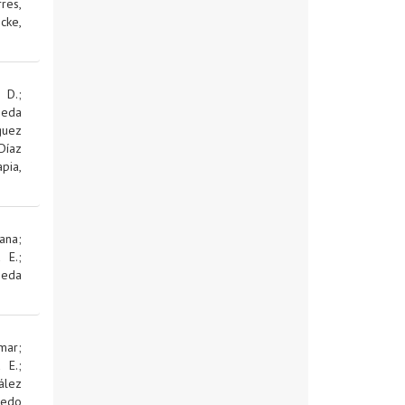
res,
cke,
 D.
;
jeda
guez
Díaz
pia,
ana
;
d E.
;
jeda
mar
;
d E.
;
ález
edo