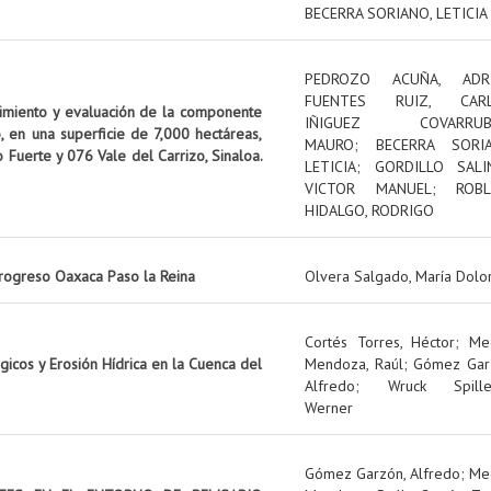
BECERRA SORIANO, LETICIA
PEDROZO ACUÑA, ADR
FUENTES RUIZ, CAR
uimiento y evaluación de la componente
IÑIGUEZ COVARRUBI
, en una superficie de 7,000 hectáreas,
MAURO
;
BECERRA SORIA
o Fuerte y 076 Vale del Carrizo, Sinaloa.
LETICIA
;
GORDILLO SALI
VICTOR MANUEL
;
ROBL
HIDALGO, RODRIGO
rogreso Oaxaca Paso la Reina
Olvera Salgado, María Dolo
Cortés Torres, Héctor
;
Me
icos y Erosión Hídrica en la Cuenca del
Mendoza, Raúl
;
Gómez Gar
Alfredo
;
Wruck Spille
Werner
Gómez Garzón, Alfredo
;
Me