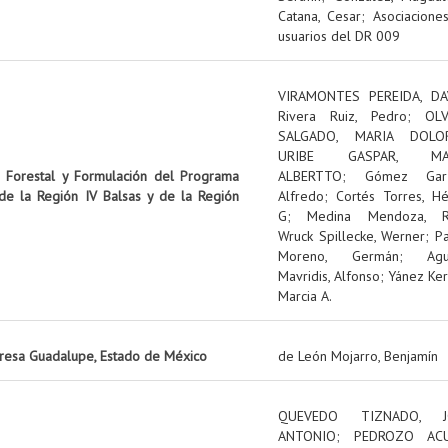
Catana, Cesar
;
Asociacione
usuarios del DR 009
VIRAMONTES PEREIDA, DA
Rivera Ruiz, Pedro
;
OL
SALGADO, MARIA DOLO
URIBE GASPAR, MA
n Forestal y Formulación del Programa
ALBERTTO
;
Gómez Garz
 de la Región IV Balsas y de la Región
Alfredo
;
Cortés Torres, Hé
G
;
Medina Mendoza, R
Wruck Spillecke, Werner
;
P
Moreno, Germán
;
Ag
Mavridis, Alfonso
;
Yánez Ker
Marcia A.
presa Guadalupe, Estado de México
de León Mojarro, Benjamín
QUEVEDO TIZNADO, J
ANTONIO
;
PEDROZO ACU