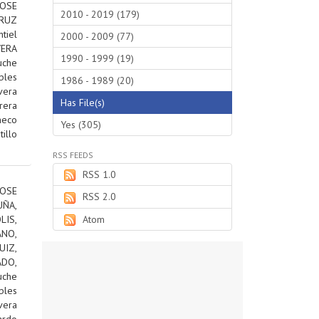
JOSE
2010 - 2019 (179)
RUZ
tiel
2000 - 2009 (77)
VERA
1990 - 1999 (19)
uche
bles
1986 - 1989 (20)
vera
Has File(s)
rera
heco
Yes (305)
tillo
RSS FEEDS
RSS 1.0
OSE
RSS 2.0
ÑA,
IS,
Atom
ANO,
IZ,
DO,
uche
bles
vera
ardo