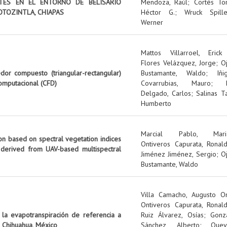
NTES EN EL ENTORNO DE BELISARIO
Mendoza, Raúl
;
Cortés Tor
OTOZINTLA, CHIAPAS
Héctor G.
;
Wruck Spille
Werner
Mattos Villarroel, Erick
Flores Velázquez, Jorge
;
O
edor compuesto (triangular-rectangular)
Bustamante, Waldo
;
Iñi
omputacional (CFD)
Covarrubias, Mauro
;
Delgado, Carlos
;
Salinas Ta
Humberto
Marcial Pablo, Mari
on based on spectral vegetation indices
Ontiveros Capurata, Ronal
 derived from UAV-based multispectral
Jiménez Jiménez, Sergio
;
O
Bustamante, Waldo
Villa Camacho, Augusto O
Ontiveros Capurata, Ronal
 la evapotranspiración de referencia a
Ruiz Álvarez, Osías
;
Gonz
 Chihuahua, México
Sánchez, Alberto
;
Quev