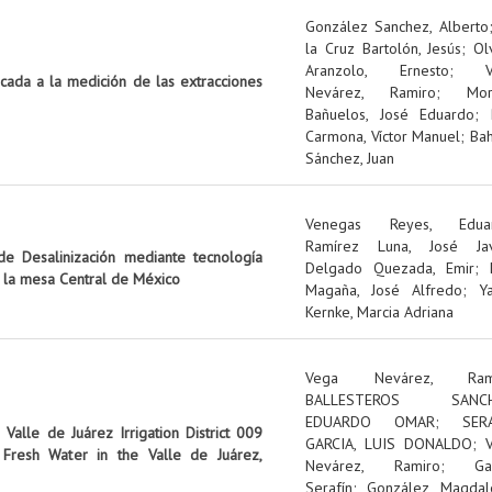
González Sanchez, Alberto
la Cruz Bartolón, Jesús
;
Ol
Aranzolo, Ernesto
;
icada a la medición de las extracciones
Nevárez, Ramiro
;
Mo
Bañuelos, José Eduardo
;
Carmona, Víctor Manuel
;
Ba
Sánchez, Juan
Venegas Reyes, Edua
Ramírez Luna, José Jav
e Desalinización mediante tecnología
Delgado Quezada, Emir
;
n la mesa Central de México
Magaña, José Alfredo
;
Y
Kernke, Marcia Adriana
Vega Nevárez, Ram
BALLESTEROS SANCH
EDUARDO OMAR
;
SER
Valle de Juárez Irrigation District 009
GARCIA, LUIS DONALDO
;
Fresh Water in the Valle de Juárez,
Nevárez, Ramiro
;
Ga
Serafín
;
González, Magdal