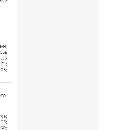
IAN
;
OSE
ELES
UEL
;
LOS
;
RTO
rge
;
LOS
;
IGO
;