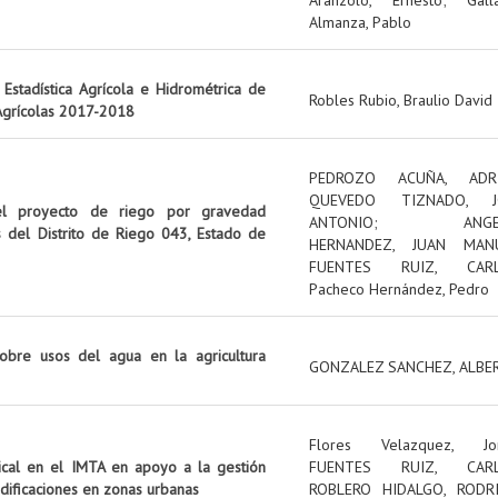
Almanza, Pablo
Estadística Agrícola e Hidrométrica de
Robles Rubio, Braulio David
 Agrícolas 2017-2018
PEDROZO ACUÑA, ADR
QUEVEDO TIZNADO, J
el proyecto de riego por gravedad
ANTONIO
;
ANG
s del Distrito de Riego 043, Estado de
HERNANDEZ, JUAN MAN
FUENTES RUIZ, CAR
Pacheco Hernández, Pedro
obre usos del agua en la agricultura
GONZALEZ SANCHEZ, ALBE
Flores Velazquez, Jo
tical en el IMTA en apoyo a la gestión
FUENTES RUIZ, CAR
edificaciones en zonas urbanas
ROBLERO HIDALGO, RODR