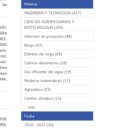
Materia
s de
INGENIERÍA Y TECNOLOGÍA (167)
CIENCIAS AGROPECUARIAS Y
VID
;
BIOTECNOLOGÍA (104)
VERA
Informes de proyectos (48)
RES
;
RIO
Riego (47)
ón,
Distritos de riego (45)
ctor
aúl
;
Cultivos alimenticios (28)
alma
Uso eficiente del agua (19)
uayo
nke,
Modelos matemáticos (17)
Agricultura (15)
Cambio climático (15)
... más
Fecha
OSE
ÑA,
2020 - 2022 (10)