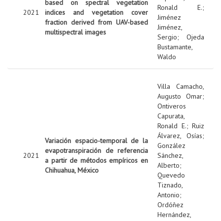
based on spectral vegetation
Ronald E.
;
2021
indices and vegetation cover
Jiménez
fraction derived from UAV-based
Jiménez,
multispectral images
Sergio
;
Ojeda
Bustamante,
Waldo
Villa Camacho,
Augusto Omar
;
Ontiveros
Capurata,
Ronald E.
;
Ruiz
Álvarez, Osías
;
Variación espacio-temporal de la
González
evapotranspiración de referencia
2021
Sánchez,
a partir de métodos empíricos en
Alberto
;
Chihuahua, México
Quevedo
Tiznado,
Antonio
;
Ordóñez
Hernández,