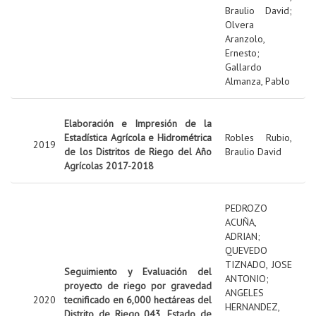
Braulio David
;
Olvera
Aranzolo,
Ernesto
;
Gallardo
Almanza, Pablo
Elaboración e Impresión de la
Estadística Agrícola e Hidrométrica
Robles Rubio,
2019
de los Distritos de Riego del Año
Braulio David
Agrícolas 2017-2018
PEDROZO
ACUÑA,
ADRIAN
;
QUEVEDO
TIZNADO, JOSE
Seguimiento y Evaluación del
ANTONIO
;
proyecto de riego por gravedad
ANGELES
2020
tecnificado en 6,000 hectáreas del
HERNANDEZ,
Distrito de Riego 043, Estado de