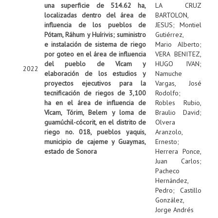
una superficie de 514.62 ha,
LA CRUZ
localizadas dentro del área de
BARTOLON,
influencia de los pueblos de
JESUS
;
Montiel
Pótam, Ráhum y Huírivis; suministro
Gutiérrez,
e instalación de sistema de riego
Mario Alberto
;
por goteo en el área de influencia
VERA BENITEZ,
del pueblo de Vícam y
HUGO IVAN
;
2022
elaboración de los estudios y
Namuche
proyectos ejecutivos para la
Vargas, José
tecnificación de riegos de 3,100
Rodolfo
;
ha en el área de influencia de
Robles Rubio,
Vícam, Tórim, Belem y loma de
Braulio David
;
guamúchil-cócorit, en el distrito de
Olvera
riego no. 018, pueblos yaquis,
Aranzolo,
municipio de cajeme y Guaymas,
Ernesto
;
estado de Sonora
Herrera Ponce,
Juan Carlos
;
Pacheco
Hernández,
Pedro
;
Castillo
González,
Jorge Andrés