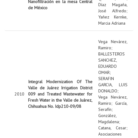
Nanofiltración en la mesa Central
Díaz Magaña,
de México
José Alfredo
;
Yañez Kernke,
Marcia Adriana
Vega Nevárez,
Ramiro
;
BALLESTEROS
SANCHEZ,
EDUARDO
OMAR
;
SERAFIN
Integral Modernization Of The
GARCIA, LUIS
Valle de Juárez Irrigation District
DONALDO
;
2010
009 and Treated Wastewater for
Vega Nevárez,
Fresh Water in the Valle de Juárez,
Ramiro
;
García,
Chihuahua No. Idp210-09/08
Serafín
;
González,
Magdalena
;
Catana, Cesar
;
Asociaciones