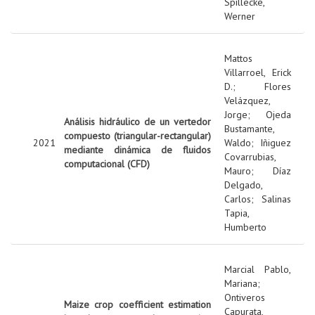
Spillecke,
Werner
Mattos
Villarroel, Erick
D.
;
Flores
Velázquez,
Jorge
;
Ojeda
Análisis hidráulico de un vertedor
Bustamante,
compuesto (triangular-rectangular)
2021
Waldo
;
Iñiguez
mediante dinámica de fluidos
Covarrubias,
computacional (CFD)
Mauro
;
Díaz
Delgado,
Carlos
;
Salinas
Tapia,
Humberto
Marcial Pablo,
Mariana
;
Ontiveros
Maize crop coefficient estimation
Capurata,