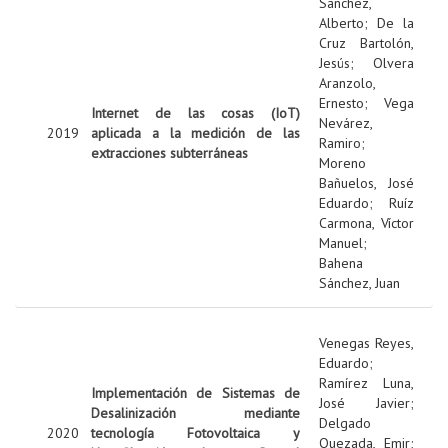
Sanchez,
Alberto
;
De la
Cruz Bartolón,
Jesús
;
Olvera
Aranzolo,
Ernesto
;
Vega
Internet de las cosas (IoT)
Nevárez,
2019
aplicada a la medición de las
Ramiro
;
extracciones subterráneas
Moreno
Bañuelos, José
Eduardo
;
Ruíz
Carmona, Víctor
Manuel
;
Bahena
Sánchez, Juan
Venegas Reyes,
Eduardo
;
Ramírez Luna,
Implementación de Sistemas de
José Javier
;
Desalinización mediante
Delgado
2020
tecnología Fotovoltaica y
Quezada, Emir
;