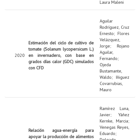
Laura Maleni
Aguilar
Rodríguez, Cruz
Ernesto
;
Flores
Velázquez,
Estimación del ciclo de cultivo de
Jorge
;
Rojano
tomate (Solanum lycopersicum L.)
Aguilar,
2020
en invernadero, con base en
Fernando
;
grados días calor (GDC) simulados
Ojeda
con CFD
Bustamante,
Waldo
;
Iñiguez
Covarrubias,
Mauro
Ramírez Luna,
Javier
;
Yáñez
Kernke, Marcia
;
Venegas Reyes,
Relación agua-energía para
Eduardo
;
apoyar la producción de alimentos
Delgado