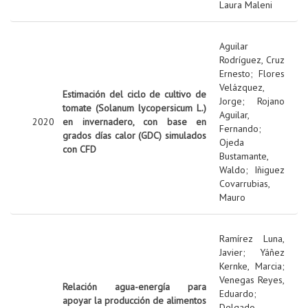
Laura Maleni
Aguilar
Rodríguez, Cruz
Ernesto
;
Flores
Velázquez,
Estimación del ciclo de cultivo de
Jorge
;
Rojano
tomate (Solanum lycopersicum L.)
Aguilar,
2020
en invernadero, con base en
Fernando
;
grados días calor (GDC) simulados
Ojeda
con CFD
Bustamante,
Waldo
;
Iñiguez
Covarrubias,
Mauro
Ramírez Luna,
Javier
;
Yáñez
Kernke, Marcia
;
Venegas Reyes,
Relación agua-energía para
Eduardo
;
apoyar la producción de alimentos
Delgado