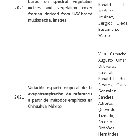
based on spectral vegetation
Ronald E.
;
2021
indices and vegetation cover
Jiménez
fraction derived from UAV-based
Jiménez,
multispectral images
Sergio
;
Ojeda
Bustamante,
Waldo
Villa Camacho,
Augusto Omar
;
Ontiveros
Capurata,
Ronald E.
;
Ruiz
Álvarez, Osías
;
Variación espacio-temporal de la
González
evapotranspiración de referencia
2021
Sánchez,
a partir de métodos empíricos en
Alberto
;
Chihuahua, México
Quevedo
Tiznado,
Antonio
;
Ordóñez
Hernández,