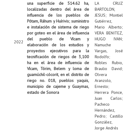
una superficie de 514.62 ha,
LA CRUZ
localizadas dentro del área de
BARTOLON,
influencia de los pueblos de
JESUS
;
Montiel
Pótam, Ráhum y Huírivis; suministro
Gutiérrez,
e instalación de sistema de riego
Mario Alberto
;
por goteo en el área de influencia
VERA BENITEZ,
del pueblo de Vícam y
HUGO IVAN
;
2022
elaboración de los estudios y
Namuche
proyectos ejecutivos para la
Vargas, José
tecnificación de riegos de 3,100
Rodolfo
;
ha en el área de influencia de
Robles Rubio,
Vícam, Tórim, Belem y loma de
Braulio David
;
guamúchil-cócorit, en el distrito de
Olvera
riego no. 018, pueblos yaquis,
Aranzolo,
municipio de cajeme y Guaymas,
Ernesto
;
estado de Sonora
Herrera Ponce,
Juan Carlos
;
Pacheco
Hernández,
Pedro
;
Castillo
González,
Jorge Andrés