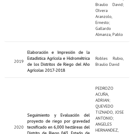
Braulio David
;
Olvera
Aranzolo,
Ernesto
;
Gallardo
Almanza, Pablo
Elaboración e Impresión de la
Estadística Agrícola e Hidrométrica
Robles Rubio,
2019
de los Distritos de Riego del Año
Braulio David
Agrícolas 2017-2018
PEDROZO
ACUÑA,
ADRIAN
;
QUEVEDO
TIZNADO, JOSE
Seguimiento y Evaluación del
ANTONIO
;
proyecto de riego por gravedad
ANGELES
2020
tecnificado en 6,000 hectáreas del
HERNANDEZ,
Distrito de Riego 043, Estado de