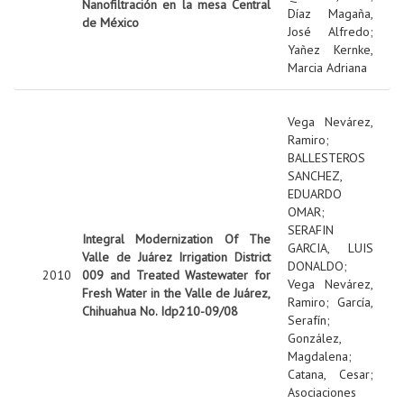
Nanofiltración en la mesa Central
Díaz Magaña,
de México
José Alfredo
;
Yañez Kernke,
Marcia Adriana
Vega Nevárez,
Ramiro
;
BALLESTEROS
SANCHEZ,
EDUARDO
OMAR
;
SERAFIN
Integral Modernization Of The
GARCIA, LUIS
Valle de Juárez Irrigation District
DONALDO
;
2010
009 and Treated Wastewater for
Vega Nevárez,
Fresh Water in the Valle de Juárez,
Ramiro
;
García,
Chihuahua No. Idp210-09/08
Serafín
;
González,
Magdalena
;
Catana, Cesar
;
Asociaciones