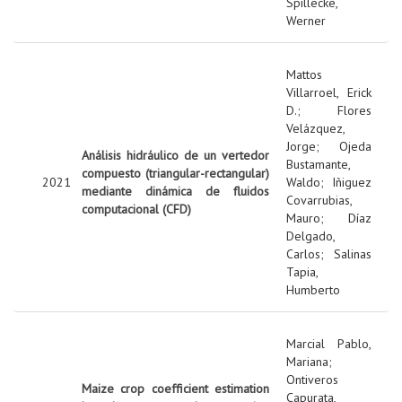
Spillecke,
Werner
Mattos
Villarroel, Erick
D.
;
Flores
Velázquez,
Jorge
;
Ojeda
Análisis hidráulico de un vertedor
Bustamante,
compuesto (triangular-rectangular)
2021
Waldo
;
Iñiguez
mediante dinámica de fluidos
Covarrubias,
computacional (CFD)
Mauro
;
Díaz
Delgado,
Carlos
;
Salinas
Tapia,
Humberto
Marcial Pablo,
Mariana
;
Ontiveros
Maize crop coefficient estimation
Capurata,