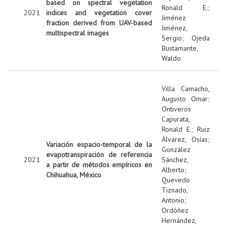
based on spectral vegetation
Ronald E.
;
2021
indices and vegetation cover
Jiménez
fraction derived from UAV-based
Jiménez,
multispectral images
Sergio
;
Ojeda
Bustamante,
Waldo
Villa Camacho,
Augusto Omar
;
Ontiveros
Capurata,
Ronald E.
;
Ruiz
Álvarez, Osías
;
Variación espacio-temporal de la
González
evapotranspiración de referencia
2021
Sánchez,
a partir de métodos empíricos en
Alberto
;
Chihuahua, México
Quevedo
Tiznado,
Antonio
;
Ordóñez
Hernández,