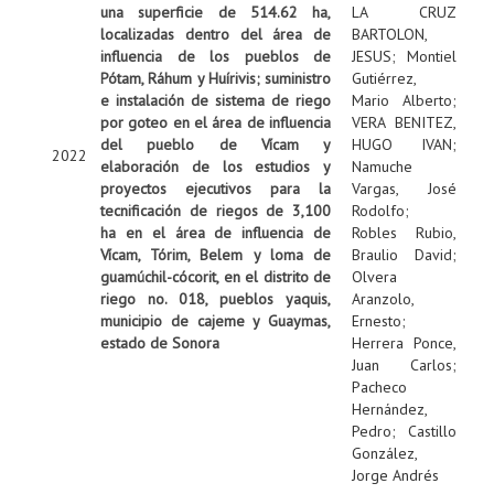
una superficie de 514.62 ha,
LA CRUZ
localizadas dentro del área de
BARTOLON,
influencia de los pueblos de
JESUS
;
Montiel
Pótam, Ráhum y Huírivis; suministro
Gutiérrez,
e instalación de sistema de riego
Mario Alberto
;
por goteo en el área de influencia
VERA BENITEZ,
del pueblo de Vícam y
HUGO IVAN
;
2022
elaboración de los estudios y
Namuche
proyectos ejecutivos para la
Vargas, José
tecnificación de riegos de 3,100
Rodolfo
;
ha en el área de influencia de
Robles Rubio,
Vícam, Tórim, Belem y loma de
Braulio David
;
guamúchil-cócorit, en el distrito de
Olvera
riego no. 018, pueblos yaquis,
Aranzolo,
municipio de cajeme y Guaymas,
Ernesto
;
estado de Sonora
Herrera Ponce,
Juan Carlos
;
Pacheco
Hernández,
Pedro
;
Castillo
González,
Jorge Andrés