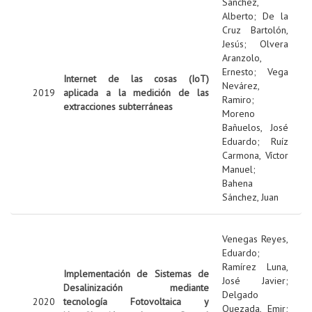
Sanchez,
Alberto
;
De la
Cruz Bartolón,
Jesús
;
Olvera
Aranzolo,
Ernesto
;
Vega
Internet de las cosas (IoT)
Nevárez,
2019
aplicada a la medición de las
Ramiro
;
extracciones subterráneas
Moreno
Bañuelos, José
Eduardo
;
Ruíz
Carmona, Víctor
Manuel
;
Bahena
Sánchez, Juan
Venegas Reyes,
Eduardo
;
Ramírez Luna,
Implementación de Sistemas de
José Javier
;
Desalinización mediante
Delgado
2020
tecnología Fotovoltaica y
Quezada, Emir
;