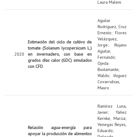
Laura Maleni
Aguilar
Rodríguez, Cruz
Ernesto
;
Flores
Velázquez,
Estimación del ciclo de cultivo de
Jorge
;
Rojano
tomate (Solanum lycopersicum L.)
Aguilar,
2020
en invernadero, con base en
Fernando
;
grados días calor (GDC) simulados
Ojeda
con CFD
Bustamante,
Waldo
;
Iñiguez
Covarrubias,
Mauro
Ramírez Luna,
Javier
;
Yáñez
Kernke, Marcia
;
Venegas Reyes,
Relación agua-energía para
Eduardo
;
apoyar la producción de alimentos
Delgado