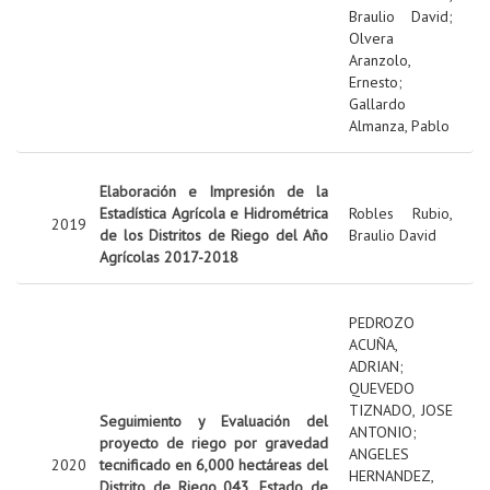
Braulio David
;
Olvera
Aranzolo,
Ernesto
;
Gallardo
Almanza, Pablo
Elaboración e Impresión de la
Estadística Agrícola e Hidrométrica
Robles Rubio,
2019
de los Distritos de Riego del Año
Braulio David
Agrícolas 2017-2018
PEDROZO
ACUÑA,
ADRIAN
;
QUEVEDO
TIZNADO, JOSE
Seguimiento y Evaluación del
ANTONIO
;
proyecto de riego por gravedad
ANGELES
2020
tecnificado en 6,000 hectáreas del
HERNANDEZ,
Distrito de Riego 043, Estado de