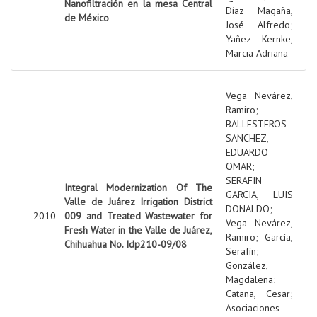
Nanofiltración en la mesa Central
Díaz Magaña,
de México
José Alfredo
;
Yañez Kernke,
Marcia Adriana
Vega Nevárez,
Ramiro
;
BALLESTEROS
SANCHEZ,
EDUARDO
OMAR
;
SERAFIN
Integral Modernization Of The
GARCIA, LUIS
Valle de Juárez Irrigation District
DONALDO
;
2010
009 and Treated Wastewater for
Vega Nevárez,
Fresh Water in the Valle de Juárez,
Ramiro
;
García,
Chihuahua No. Idp210-09/08
Serafín
;
González,
Magdalena
;
Catana, Cesar
;
Asociaciones