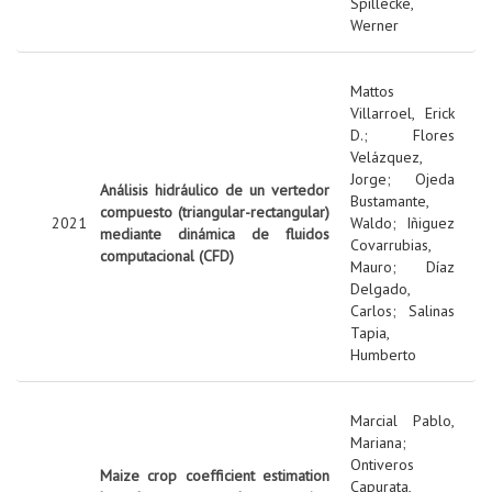
Spillecke,
Werner
Mattos
Villarroel, Erick
D.
;
Flores
Velázquez,
Jorge
;
Ojeda
Análisis hidráulico de un vertedor
Bustamante,
compuesto (triangular-rectangular)
2021
Waldo
;
Iñiguez
mediante dinámica de fluidos
Covarrubias,
computacional (CFD)
Mauro
;
Díaz
Delgado,
Carlos
;
Salinas
Tapia,
Humberto
Marcial Pablo,
Mariana
;
Ontiveros
Maize crop coefficient estimation
Capurata,