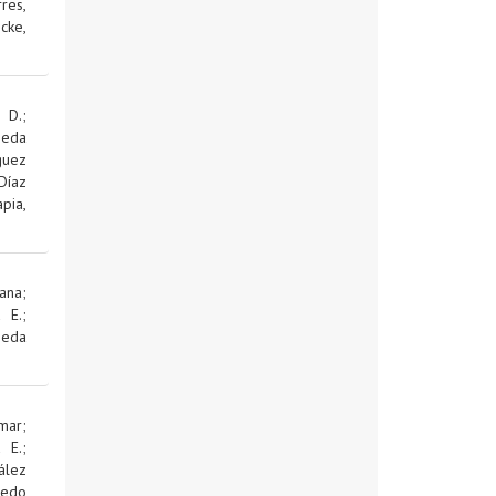
res,
cke,
 D.
;
jeda
guez
Díaz
pia,
ana
;
d E.
;
jeda
mar
;
d E.
;
ález
edo