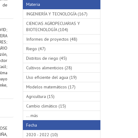
Materia
s de
INGENIERÍA Y TECNOLOGÍA (167)
CIENCIAS AGROPECUARIAS Y
VID
;
BIOTECNOLOGÍA (104)
VERA
Informes de proyectos (48)
RES
;
RIO
Riego (47)
ón,
Distritos de riego (45)
ctor
aúl
;
Cultivos alimenticios (28)
alma
Uso eficiente del agua (19)
uayo
nke,
Modelos matemáticos (17)
Agricultura (15)
Cambio climático (15)
... más
Fecha
OSE
ÑA,
2020 - 2022 (10)