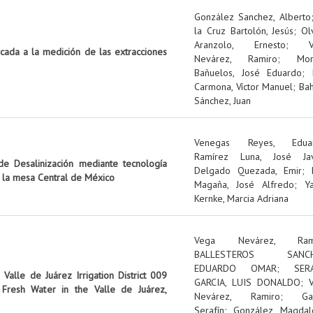
González Sanchez, Alberto
la Cruz Bartolón, Jesús
;
Ol
Aranzolo, Ernesto
;
icada a la medición de las extracciones
Nevárez, Ramiro
;
Mo
Bañuelos, José Eduardo
;
Carmona, Víctor Manuel
;
Ba
Sánchez, Juan
Venegas Reyes, Edua
Ramírez Luna, José Jav
e Desalinización mediante tecnología
Delgado Quezada, Emir
;
n la mesa Central de México
Magaña, José Alfredo
;
Y
Kernke, Marcia Adriana
Vega Nevárez, Ram
BALLESTEROS SANCH
EDUARDO OMAR
;
SER
Valle de Juárez Irrigation District 009
GARCIA, LUIS DONALDO
;
Fresh Water in the Valle de Juárez,
Nevárez, Ramiro
;
Ga
Serafín
;
González, Magdal