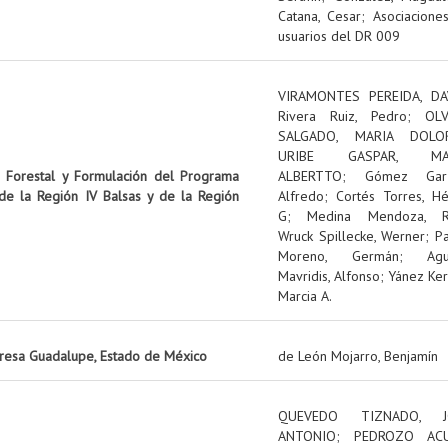
Catana, Cesar
;
Asociacione
usuarios del DR 009
VIRAMONTES PEREIDA, DA
Rivera Ruiz, Pedro
;
OL
SALGADO, MARIA DOLO
URIBE GASPAR, MA
n Forestal y Formulación del Programa
ALBERTTO
;
Gómez Garz
 de la Región IV Balsas y de la Región
Alfredo
;
Cortés Torres, Hé
G
;
Medina Mendoza, R
Wruck Spillecke, Werner
;
P
Moreno, Germán
;
Ag
Mavridis, Alfonso
;
Yánez Ker
Marcia A.
presa Guadalupe, Estado de México
de León Mojarro, Benjamín
QUEVEDO TIZNADO, J
ANTONIO
;
PEDROZO ACU