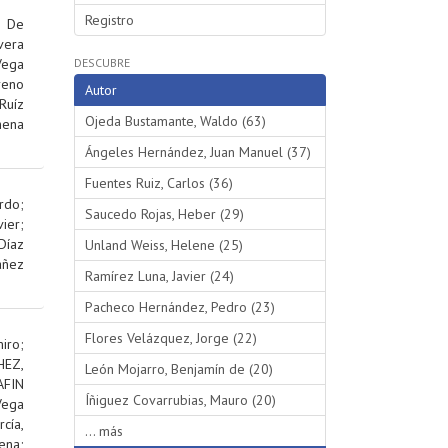
Registro
;
De
vera
Vega
DESCUBRE
reno
Autor
Ruíz
Ojeda Bustamante, Waldo (63)
hena
Ángeles Hernández, Juan Manuel (37)
Fuentes Ruiz, Carlos (36)
rdo
;
Saucedo Rojas, Heber (29)
ier
;
Díaz
Unland Weiss, Helene (25)
añez
Ramírez Luna, Javier (24)
Pacheco Hernández, Pedro (23)
Flores Velázquez, Jorge (22)
iro
;
EZ,
León Mojarro, Benjamín de (20)
AFIN
Íñiguez Covarrubias, Mauro (20)
Vega
rcía,
... más
ena
;