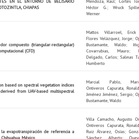
NTES EN EL ENTORNO DE BELISARIO
Mendoza, Raúl
;
Cortés Tor
OTOZINTLA, CHIAPAS
Héctor G.
;
Wruck Spille
Werner
Mattos Villarroel, Erick
Flores Velázquez, Jorge
;
O
edor compuesto (triangular-rectangular)
Bustamante, Waldo
;
Iñi
omputacional (CFD)
Covarrubias, Mauro
;
Delgado, Carlos
;
Salinas Ta
Humberto
Marcial Pablo, Mari
on based on spectral vegetation indices
Ontiveros Capurata, Ronal
 derived from UAV-based multispectral
Jiménez Jiménez, Sergio
;
O
Bustamante, Waldo
Villa Camacho, Augusto O
Ontiveros Capurata, Ronal
 la evapotranspiración de referencia a
Ruiz Álvarez, Osías
;
Gonz
 Chihuahua, México
Sánchez, Alberto
;
Quev