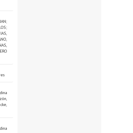
IAN
;
LOS
;
AS,
NO,
NAS,
ERO
res
dina
zón,
cke,
dina