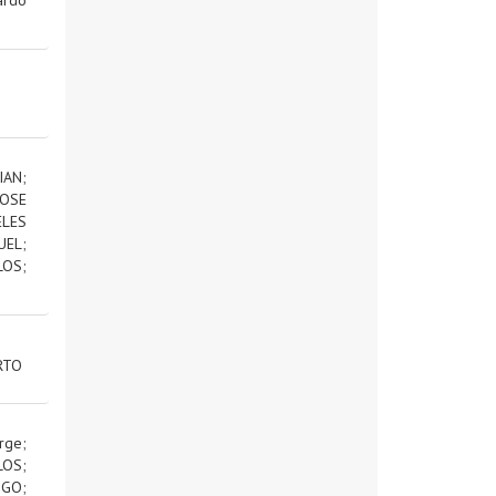
IAN
;
OSE
ELES
UEL
;
LOS
;
RTO
rge
;
LOS
;
IGO
;