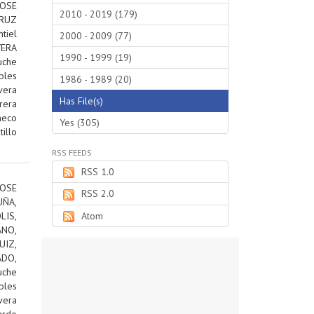
JOSE
2010 - 2019 (179)
RUZ
tiel
2000 - 2009 (77)
VERA
1990 - 1999 (19)
uche
bles
1986 - 1989 (20)
vera
Has File(s)
rera
heco
Yes (305)
tillo
RSS FEEDS
RSS 1.0
OSE
RSS 2.0
ÑA,
IS,
Atom
ANO,
IZ,
DO,
uche
bles
vera
ardo