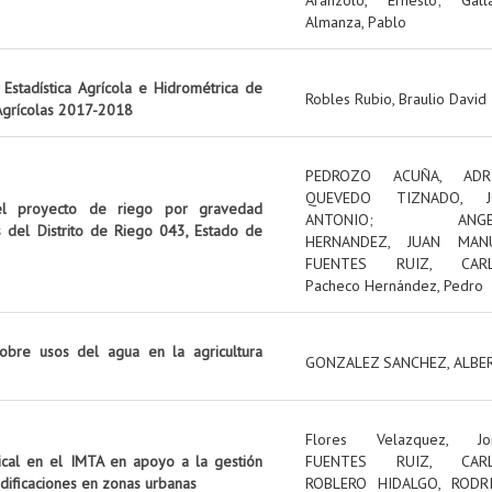
Almanza, Pablo
Estadística Agrícola e Hidrométrica de
Robles Rubio, Braulio David
 Agrícolas 2017-2018
PEDROZO ACUÑA, ADR
QUEVEDO TIZNADO, J
el proyecto de riego por gravedad
ANTONIO
;
ANG
s del Distrito de Riego 043, Estado de
HERNANDEZ, JUAN MAN
FUENTES RUIZ, CAR
Pacheco Hernández, Pedro
obre usos del agua en la agricultura
GONZALEZ SANCHEZ, ALBE
Flores Velazquez, Jo
tical en el IMTA en apoyo a la gestión
FUENTES RUIZ, CAR
edificaciones en zonas urbanas
ROBLERO HIDALGO, RODR