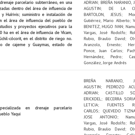
 drenaje parcelario subterráneo, en una
ADRIAN
;
BREÑA NARANJO, 
izadas dentro del área de influencia de
AGUSTIN
;
DE LA C
 Huírivis; suministro e instalación de
BARTOLON, JESUS
;
Mon
n el área de influencia del pueblo de
Gutiérrez, Mario Alberto
;
tudios y proyectos ejecutivos para la
BENITEZ, HUGO IVAN
;
Nam
0 ha en el área de influencia de Vícam,
Vargas, José Rodolfo
;
Ro
il-cócorit, en el distrito de riego no.
Rubio, Braulio David
;
Ol
pio de cajeme y Guaymas, estado de
Aranzolo, Ernesto
;
Her
Ponce, Juan Carlos
;
Pac
Hernández, Pedro
;
Cas
González, Jorge Andrés
BREÑA NARANJO, J
AGUSTIN
;
PEDROZO ACU
ADRIAN
;
CASTILLO SOL
ERICKDEL
;
BECERRA SORI
LETICIA
;
FUENTES RU
pecializada en drenaje parcelario
CARLOS
;
QUEVEDO TIZNA
ueblo Yaqui
JOSE ANTONIO
;
Nam
Vargas, José Rodolfo
;
Ro
Rubio, Braulio David
;
Ol
Aranzolo, Ernesto
;
Gall