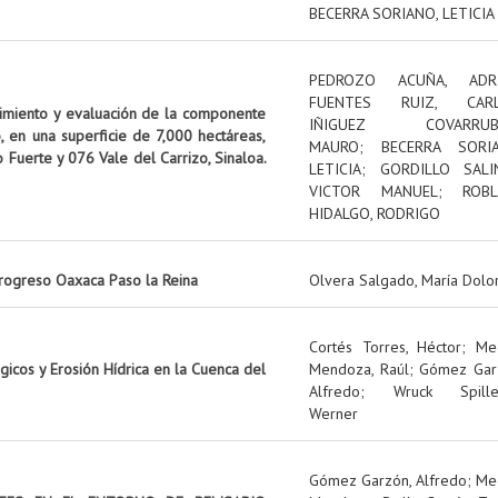
BECERRA SORIANO, LETICIA
PEDROZO ACUÑA, ADR
FUENTES RUIZ, CAR
uimiento y evaluación de la componente
IÑIGUEZ COVARRUBI
, en una superficie de 7,000 hectáreas,
MAURO
;
BECERRA SORIA
o Fuerte y 076 Vale del Carrizo, Sinaloa.
LETICIA
;
GORDILLO SALI
VICTOR MANUEL
;
ROBL
HIDALGO, RODRIGO
rogreso Oaxaca Paso la Reina
Olvera Salgado, María Dolo
Cortés Torres, Héctor
;
Me
icos y Erosión Hídrica en la Cuenca del
Mendoza, Raúl
;
Gómez Gar
Alfredo
;
Wruck Spille
Werner
Gómez Garzón, Alfredo
;
Me