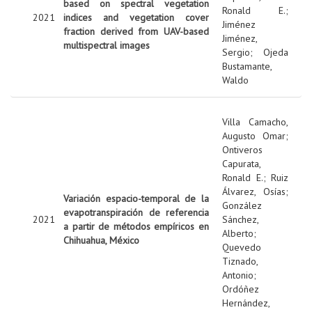
based on spectral vegetation
Ronald E.
;
2021
indices and vegetation cover
Jiménez
fraction derived from UAV-based
Jiménez,
multispectral images
Sergio
;
Ojeda
Bustamante,
Waldo
Villa Camacho,
Augusto Omar
;
Ontiveros
Capurata,
Ronald E.
;
Ruiz
Álvarez, Osías
;
Variación espacio-temporal de la
González
evapotranspiración de referencia
2021
Sánchez,
a partir de métodos empíricos en
Alberto
;
Chihuahua, México
Quevedo
Tiznado,
Antonio
;
Ordóñez
Hernández,