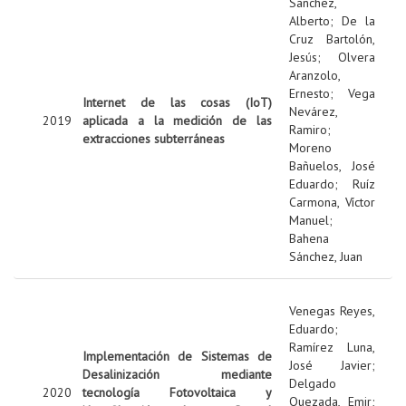
Sanchez,
Alberto
;
De la
Cruz Bartolón,
Jesús
;
Olvera
Aranzolo,
Ernesto
;
Vega
Internet de las cosas (IoT)
Nevárez,
2019
aplicada a la medición de las
Ramiro
;
extracciones subterráneas
Moreno
Bañuelos, José
Eduardo
;
Ruíz
Carmona, Víctor
Manuel
;
Bahena
Sánchez, Juan
Venegas Reyes,
Eduardo
;
Ramírez Luna,
Implementación de Sistemas de
José Javier
;
Desalinización mediante
Delgado
2020
tecnología Fotovoltaica y
Quezada, Emir
;