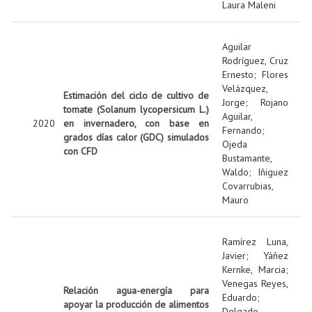
Laura Maleni
Aguilar
Rodríguez, Cruz
Ernesto
;
Flores
Velázquez,
Estimación del ciclo de cultivo de
Jorge
;
Rojano
tomate (Solanum lycopersicum L.)
Aguilar,
2020
en invernadero, con base en
Fernando
;
grados días calor (GDC) simulados
Ojeda
con CFD
Bustamante,
Waldo
;
Iñiguez
Covarrubias,
Mauro
Ramírez Luna,
Javier
;
Yáñez
Kernke, Marcia
;
Venegas Reyes,
Relación agua-energía para
Eduardo
;
apoyar la producción de alimentos
Delgado