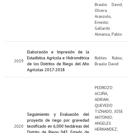
Braulio David
;
Olvera
Aranzolo,
Ernesto
;
Gallardo
Almanza, Pablo
Elaboración e Impresión de la
Estadística Agrícola e Hidrométrica
Robles Rubio,
2019
de los Distritos de Riego del Año
Braulio David
Agrícolas 2017-2018
PEDROZO
ACUÑA,
ADRIAN
;
QUEVEDO
TIZNADO, JOSE
Seguimiento y Evaluación del
ANTONIO
;
proyecto de riego por gravedad
ANGELES
2020
tecnificado en 6,000 hectáreas del
HERNANDEZ,
Distrito de Riego 043, Estado de