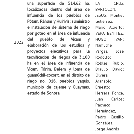
una superficie de 514.62 ha,
LA CRUZ
localizadas dentro del área de
BARTOLON,
influencia de los pueblos de
JESUS
;
Montiel
Pótam, Ráhum y Huírivis; suministro
Gutiérrez,
e instalación de sistema de riego
Mario Alberto
;
por goteo en el área de influencia
VERA BENITEZ,
del pueblo de Vícam y
HUGO IVAN
;
2022
elaboración de los estudios y
Namuche
proyectos ejecutivos para la
Vargas, José
tecnificación de riegos de 3,100
Rodolfo
;
ha en el área de influencia de
Robles Rubio,
Vícam, Tórim, Belem y loma de
Braulio David
;
guamúchil-cócorit, en el distrito de
Olvera
riego no. 018, pueblos yaquis,
Aranzolo,
municipio de cajeme y Guaymas,
Ernesto
;
estado de Sonora
Herrera Ponce,
Juan Carlos
;
Pacheco
Hernández,
Pedro
;
Castillo
González,
Jorge Andrés