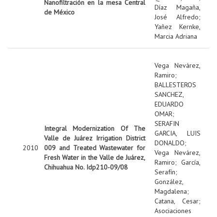
Nanofiltración en la mesa Central
Díaz Magaña,
de México
José Alfredo
;
Yañez Kernke,
Marcia Adriana
Vega Nevárez,
Ramiro
;
BALLESTEROS
SANCHEZ,
EDUARDO
OMAR
;
SERAFIN
Integral Modernization Of The
GARCIA, LUIS
Valle de Juárez Irrigation District
DONALDO
;
2010
009 and Treated Wastewater for
Vega Nevárez,
Fresh Water in the Valle de Juárez,
Ramiro
;
García,
Chihuahua No. Idp210-09/08
Serafín
;
González,
Magdalena
;
Catana, Cesar
;
Asociaciones