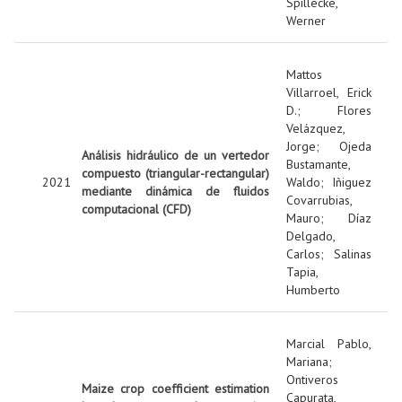
Spillecke,
Werner
Mattos
Villarroel, Erick
D.
;
Flores
Velázquez,
Jorge
;
Ojeda
Análisis hidráulico de un vertedor
Bustamante,
compuesto (triangular-rectangular)
2021
Waldo
;
Iñiguez
mediante dinámica de fluidos
Covarrubias,
computacional (CFD)
Mauro
;
Díaz
Delgado,
Carlos
;
Salinas
Tapia,
Humberto
Marcial Pablo,
Mariana
;
Ontiveros
Maize crop coefficient estimation
Capurata,