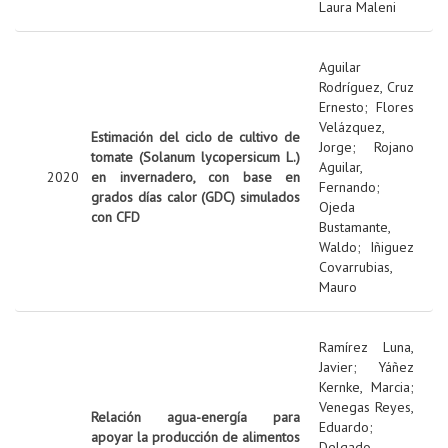
Laura Maleni
Aguilar
Rodríguez, Cruz
Ernesto
;
Flores
Velázquez,
Estimación del ciclo de cultivo de
Jorge
;
Rojano
tomate (Solanum lycopersicum L.)
Aguilar,
2020
en invernadero, con base en
Fernando
;
grados días calor (GDC) simulados
Ojeda
con CFD
Bustamante,
Waldo
;
Iñiguez
Covarrubias,
Mauro
Ramírez Luna,
Javier
;
Yáñez
Kernke, Marcia
;
Venegas Reyes,
Relación agua-energía para
Eduardo
;
apoyar la producción de alimentos
Delgado