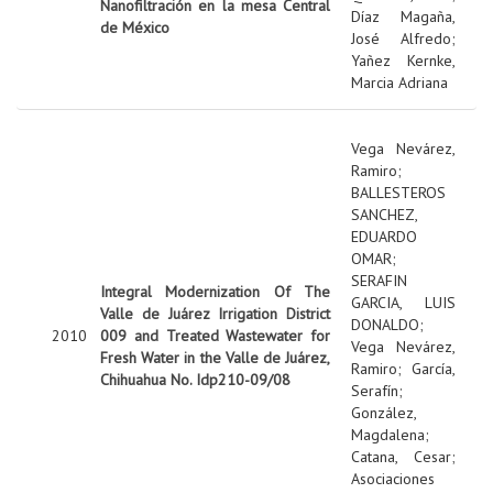
Nanofiltración en la mesa Central
Díaz Magaña,
de México
José Alfredo
;
Yañez Kernke,
Marcia Adriana
Vega Nevárez,
Ramiro
;
BALLESTEROS
SANCHEZ,
EDUARDO
OMAR
;
SERAFIN
Integral Modernization Of The
GARCIA, LUIS
Valle de Juárez Irrigation District
DONALDO
;
2010
009 and Treated Wastewater for
Vega Nevárez,
Fresh Water in the Valle de Juárez,
Ramiro
;
García,
Chihuahua No. Idp210-09/08
Serafín
;
González,
Magdalena
;
Catana, Cesar
;
Asociaciones