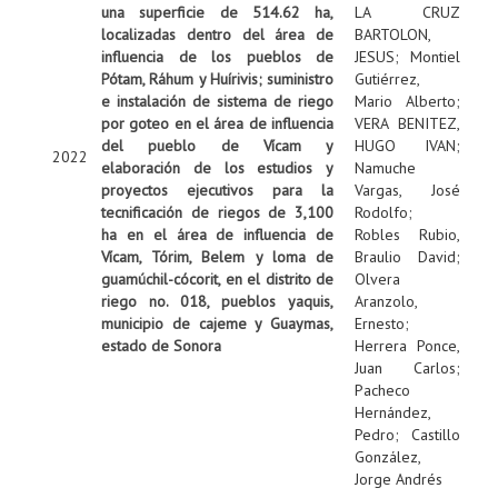
una superficie de 514.62 ha,
LA CRUZ
localizadas dentro del área de
BARTOLON,
influencia de los pueblos de
JESUS
;
Montiel
Pótam, Ráhum y Huírivis; suministro
Gutiérrez,
e instalación de sistema de riego
Mario Alberto
;
por goteo en el área de influencia
VERA BENITEZ,
del pueblo de Vícam y
HUGO IVAN
;
2022
elaboración de los estudios y
Namuche
proyectos ejecutivos para la
Vargas, José
tecnificación de riegos de 3,100
Rodolfo
;
ha en el área de influencia de
Robles Rubio,
Vícam, Tórim, Belem y loma de
Braulio David
;
guamúchil-cócorit, en el distrito de
Olvera
riego no. 018, pueblos yaquis,
Aranzolo,
municipio de cajeme y Guaymas,
Ernesto
;
estado de Sonora
Herrera Ponce,
Juan Carlos
;
Pacheco
Hernández,
Pedro
;
Castillo
González,
Jorge Andrés