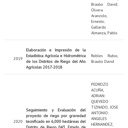
Braulio David
;
Olvera
Aranzolo,
Ernesto
;
Gallardo
Almanza, Pablo
Elaboración e Impresión de la
Estadística Agrícola e Hidrométrica
Robles Rubio,
2019
de los Distritos de Riego del Año
Braulio David
Agrícolas 2017-2018
PEDROZO
ACUÑA,
ADRIAN
;
QUEVEDO
TIZNADO, JOSE
Seguimiento y Evaluación del
ANTONIO
;
proyecto de riego por gravedad
ANGELES
2020
tecnificado en 6,000 hectáreas del
HERNANDEZ,
Distrito de Riego 043, Estado de