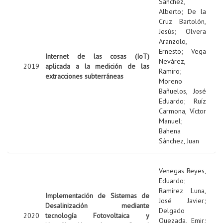
Sanchez,
Alberto
;
De la
Cruz Bartolón,
Jesús
;
Olvera
Aranzolo,
Ernesto
;
Vega
Internet de las cosas (IoT)
Nevárez,
2019
aplicada a la medición de las
Ramiro
;
extracciones subterráneas
Moreno
Bañuelos, José
Eduardo
;
Ruíz
Carmona, Víctor
Manuel
;
Bahena
Sánchez, Juan
Venegas Reyes,
Eduardo
;
Ramírez Luna,
Implementación de Sistemas de
José Javier
;
Desalinización mediante
Delgado
2020
tecnología Fotovoltaica y
Quezada, Emir
;