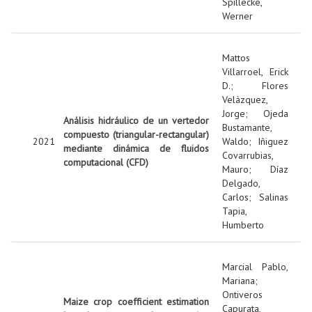
Spillecke,
Werner
Mattos
Villarroel, Erick
D.
;
Flores
Velázquez,
Jorge
;
Ojeda
Análisis hidráulico de un vertedor
Bustamante,
compuesto (triangular-rectangular)
2021
Waldo
;
Iñiguez
mediante dinámica de fluidos
Covarrubias,
computacional (CFD)
Mauro
;
Díaz
Delgado,
Carlos
;
Salinas
Tapia,
Humberto
Marcial Pablo,
Mariana
;
Ontiveros
Maize crop coefficient estimation
Capurata,