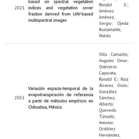
based on spectral vegetation
Ronald E.
;
2021
indices and vegetation cover
Jiménez
fraction derived from UAV-based
Jiménez,
multispectral images
Sergio
;
Ojeda
Bustamante,
Waldo
Villa Camacho,
Augusto Omar
;
Ontiveros
Capurata,
Ronald E.
;
Ruiz
Álvarez, Osías
;
Variación espacio-temporal de la
González
evapotranspiración de referencia
2021
Sánchez,
a partir de métodos empíricos en
Alberto
;
Chihuahua, México
Quevedo
Tiznado,
Antonio
;
Ordóñez
Hernández,