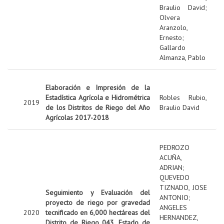
Braulio David
;
Olvera
Aranzolo,
Ernesto
;
Gallardo
Almanza, Pablo
Elaboración e Impresión de la
Estadística Agrícola e Hidrométrica
Robles Rubio,
2019
de los Distritos de Riego del Año
Braulio David
Agrícolas 2017-2018
PEDROZO
ACUÑA,
ADRIAN
;
QUEVEDO
TIZNADO, JOSE
Seguimiento y Evaluación del
ANTONIO
;
proyecto de riego por gravedad
ANGELES
2020
tecnificado en 6,000 hectáreas del
HERNANDEZ,
Distrito de Riego 043, Estado de