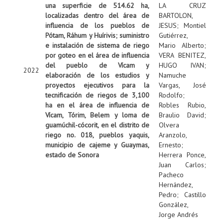
una superficie de 514.62 ha,
LA CRUZ
localizadas dentro del área de
BARTOLON,
influencia de los pueblos de
JESUS
;
Montiel
Pótam, Ráhum y Huírivis; suministro
Gutiérrez,
e instalación de sistema de riego
Mario Alberto
;
por goteo en el área de influencia
VERA BENITEZ,
del pueblo de Vícam y
HUGO IVAN
;
2022
elaboración de los estudios y
Namuche
proyectos ejecutivos para la
Vargas, José
tecnificación de riegos de 3,100
Rodolfo
;
ha en el área de influencia de
Robles Rubio,
Vícam, Tórim, Belem y loma de
Braulio David
;
guamúchil-cócorit, en el distrito de
Olvera
riego no. 018, pueblos yaquis,
Aranzolo,
municipio de cajeme y Guaymas,
Ernesto
;
estado de Sonora
Herrera Ponce,
Juan Carlos
;
Pacheco
Hernández,
Pedro
;
Castillo
González,
Jorge Andrés