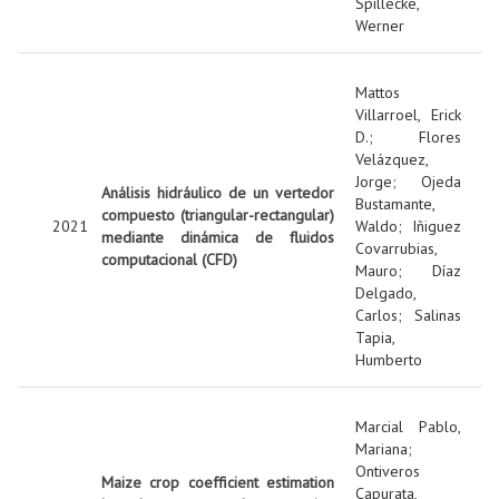
Spillecke,
Werner
Mattos
Villarroel, Erick
D.
;
Flores
Velázquez,
Jorge
;
Ojeda
Análisis hidráulico de un vertedor
Bustamante,
compuesto (triangular-rectangular)
2021
Waldo
;
Iñiguez
mediante dinámica de fluidos
Covarrubias,
computacional (CFD)
Mauro
;
Díaz
Delgado,
Carlos
;
Salinas
Tapia,
Humberto
Marcial Pablo,
Mariana
;
Ontiveros
Maize crop coefficient estimation
Capurata,