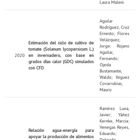
Laura Maleni
Aguilar
Rodríguez, Cruz
Ernesto
;
Flores
Velázquez,
Estimación del ciclo de cultivo de
Jorge
;
Rojano
tomate (Solanum lycopersicum L.)
Aguilar,
2020
en invernadero, con base en
Fernando
;
grados días calor (GDC) simulados
Ojeda
con CFD
Bustamante,
Waldo
;
Iñiguez
Covarrubias,
Mauro
Ramírez Luna,
Javier
;
Yáñez
Kernke, Marcia
;
Venegas Reyes,
Relación agua-energía para
Eduardo
;
apoyar la producción de alimentos
Delgado