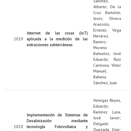
Sanchez,
Alberto
;
De la
Cruz Bartolón,
Jesús
;
Olvera
Aranzolo,
Ernesto
;
Vega
Internet de las cosas (IoT)
Nevárez,
2019
aplicada a la medición de las
Ramiro
;
extracciones subterráneas
Moreno
Bañuelos, José
Eduardo
;
Ruíz
Carmona, Víctor
Manuel
;
Bahena
Sánchez, Juan
Venegas Reyes,
Eduardo
;
Ramírez Luna,
Implementación de Sistemas de
José Javier
;
Desalinización mediante
Delgado
2020
tecnología Fotovoltaica y
Quezada, Emir
;