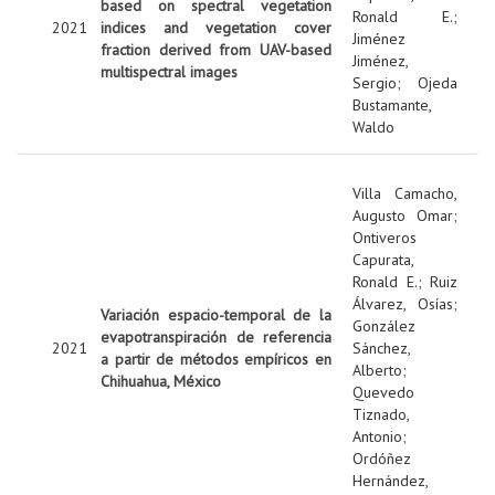
based on spectral vegetation
Ronald E.
;
2021
indices and vegetation cover
Jiménez
fraction derived from UAV-based
Jiménez,
multispectral images
Sergio
;
Ojeda
Bustamante,
Waldo
Villa Camacho,
Augusto Omar
;
Ontiveros
Capurata,
Ronald E.
;
Ruiz
Álvarez, Osías
;
Variación espacio-temporal de la
González
evapotranspiración de referencia
2021
Sánchez,
a partir de métodos empíricos en
Alberto
;
Chihuahua, México
Quevedo
Tiznado,
Antonio
;
Ordóñez
Hernández,