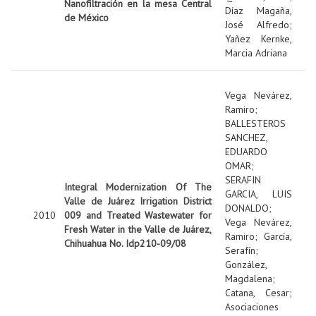
Nanofiltración en la mesa Central
Díaz Magaña,
de México
José Alfredo
;
Yañez Kernke,
Marcia Adriana
Vega Nevárez,
Ramiro
;
BALLESTEROS
SANCHEZ,
EDUARDO
OMAR
;
SERAFIN
Integral Modernization Of The
GARCIA, LUIS
Valle de Juárez Irrigation District
DONALDO
;
2010
009 and Treated Wastewater for
Vega Nevárez,
Fresh Water in the Valle de Juárez,
Ramiro
;
García,
Chihuahua No. Idp210-09/08
Serafín
;
González,
Magdalena
;
Catana, Cesar
;
Asociaciones