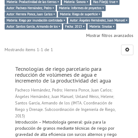
Materia: Productividad de las tierras ×
Materia: Sonora ×
Has File(s): true ×
Autor: Pacheco Hernández, Pedro ×
Materia: Informes de proyectos ×
Autor: Herrera Ponce, Juan Carlos ×
Materia: Riego de superficie ×
Materia: Riego por inundación controlada ×
Autor: Ángeles Hernández, Juan Manuel ×
Autor: Santos García, Armando de los ×
Fecha: 2013 ×
Materia: Sinaloa ×
Mostrar filtros avanzados
Mostrando ítems 1-1 de 1
Tecnologías de riego parcelario para
reducción de volúmenes de agua e
incremento de la productividad del agua
Pacheco Hernández, Pedro
;
Herrera Ponce, Juan Carlos
;
Ángeles Hernández, Juan Manuel
;
Unland Weiss, Helene
;
Santos García, Armando de los
(
IMTA. Coordinación de
Riego y Drenaje. Subcoordinación de Ingeniería de Riego
,
2013
)
Introducción – Metodología general: guía para la
producción de granos mediante técnicas de riego por
gravedad de alta eficiencia con surcos alternos y riego